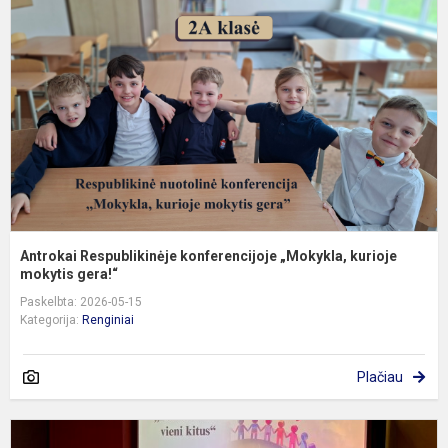
k
„
k
m
Antrokai Respublikinėje konferencijoje „Mokykla, kurioje
mokytis gera!“
Paskelbta: 2026-05-15
Kategorija:
Renginiai
Plačiau
Š