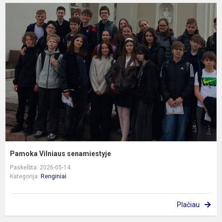
P
V
s
Pamoka Vilniaus senamiestyje
Paskelbta: 2026-05-14
Kategorija:
Renginiai
Plačiau