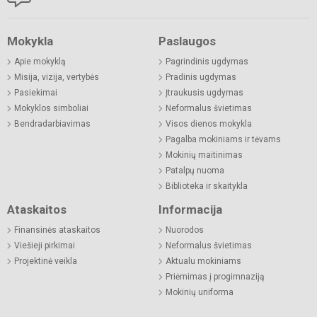
Mokykla
Paslaugos
Apie mokyklą
Pagrindinis ugdymas
Misija, vizija, vertybės
Pradinis ugdymas
Pasiekimai
Įtraukusis ugdymas
Mokyklos simboliai
Neformalus švietimas
Bendradarbiavimas
Visos dienos mokykla
Pagalba mokiniams ir tėvams
Mokinių maitinimas
Patalpų nuoma
Biblioteka ir skaitykla
Ataskaitos
Informacija
Finansinės ataskaitos
Nuorodos
Viešieji pirkimai
Neformalus švietimas
Projektinė veikla
Aktualu mokiniams
Priėmimas į progimnaziją
Mokinių uniforma