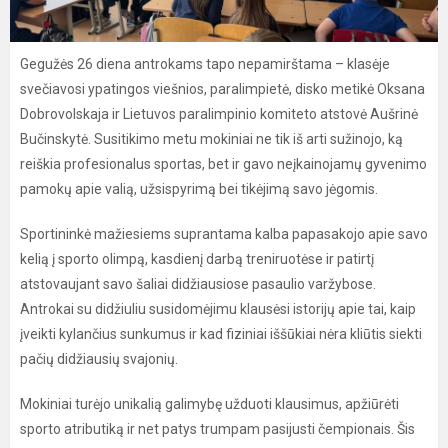
Gegužės 26 diena antrokams tapo nepamirštama – klasėje
svečiavosi ypatingos viešnios, paralimpietė, disko metikė Oksana
Dobrovolskaja ir Lietuvos paralimpinio komiteto atstovė Aušrinė
Bučinskytė. Susitikimo metu mokiniai ne tik iš arti sužinojo, ką
reiškia profesionalus sportas, bet ir gavo neįkainojamų gyvenimo
pamokų apie valią, užsispyrimą bei tikėjimą savo jėgomis.
Sportininkė mažiesiems suprantama kalba papasakojo apie savo
kelią į sporto olimpą, kasdienį darbą treniruotėse ir patirtį
atstovaujant savo šaliai didžiausiose pasaulio varžybose.
Antrokai su didžiuliu susidomėjimu klausėsi istorijų apie tai, kaip
įveikti kylančius sunkumus ir kad fiziniai iššūkiai nėra kliūtis siekti
pačių didžiausių svajonių.
Mokiniai turėjo unikalią galimybę užduoti klausimus, apžiūrėti
sporto atributiką ir net patys trumpam pasijusti čempionais. Šis