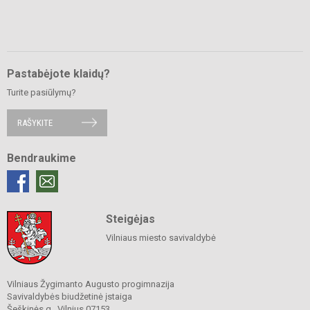
Pastabėjote klaidų?
Turite pasiūlymų?
RAŠYKITE
Bendraukime
Steigėjas
Vilniaus miesto savivaldybė
Vilniaus Žygimanto Augusto progimnazija
Savivaldybės biudžetinė įstaiga
Šeškinės g., Vilnius 07153