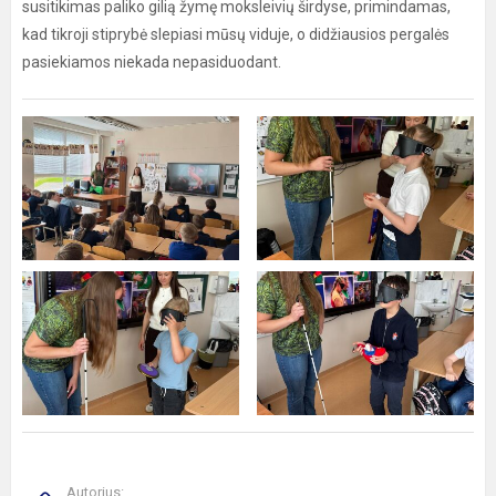
susitikimas paliko gilią žymę moksleivių širdyse, primindamas,
kad tikroji stiprybė slepiasi mūsų viduje, o didžiausios pergalės
pasiekiamos niekada nepasiduodant.
Autorius: