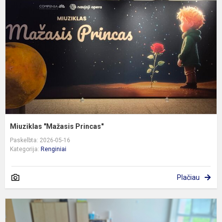
P
Miuziklas "Mažasis Princas"
Paskelbta: 2026-05-16
Kategorija:
Renginiai
Plačiau
A
R