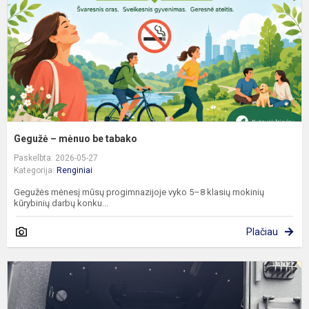
t
Gegužė – mėnuo be tabako
Paskelbta: 2026-05-27
Kategorija:
Renginiai
Gegužės mėnesį mūsų progimnazijoje vyko 5–8 klasių mokinių
kūrybinių darbų konku...
Plačiau
K
s
t