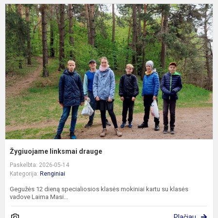
Ž
l
d
Žygiuojame linksmai drauge
Paskelbta: 2026-05-14
Kategorija:
Renginiai
Gegužės 12 dieną specialiosios klasės mokiniai kartu su klasės
vadove Laima Masi...
Plačiau