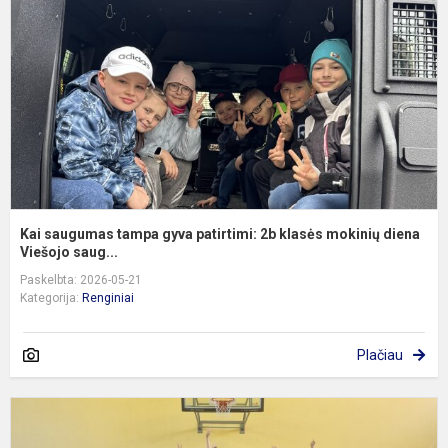
g
p
2
k
m
di
Kai saugumas tampa gyva patirtimi: 2b klasės mokinių diena
Viešojo saug...
Paskelbta: 2026-05-21
Kategorija:
Renginiai
Plačiau
„
s