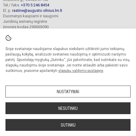
Tel./ faks.
+370 5 246 8454
El. p.
rastine@augusto.vilnius.lm.lt
Duomenys kaupiami ir saugomi
Juridinių asmenų registre
Įmonės kodas 290003090
Šioje svetainėje naudojame slapukus siekdami užtikrinti jums teikiamų
© 2021. Vilniaus Žygimanto Augusto progimnazija. Visos teisės saugomos.
paslaugų kokybę, analizuoti svetainės naudojimą ir optimizuoti naršymo
Kopijuoti turinį be raštiško mokyklos sutikimo griežtai draudžiama.
patirtį. Spustelėję mygtuką „Sutinku“, jūs patvirtinate, kad sutinkate su visų
slapukų naudojimu šioje svetainėje. Jei norite atšaukti arba pakeisti savo
Versija neįgaliesiems
Slapukų valdymas
sutikimus, prašome apsilankyti
slapukų valdymo puslapyje
.
Mes kuriame mokykloms
SVETAINESMOKYKLOMS.LT
NUSTATYMAI
NESUTINKU
SUTINKU