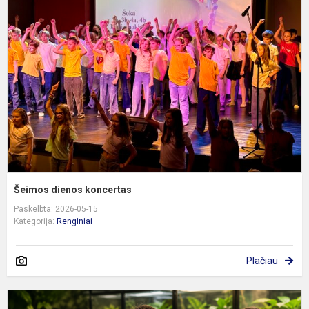
d
k
Šeimos dienos koncertas
Paskelbta: 2026-05-15
Kategorija:
Renginiai
Plačiau
E