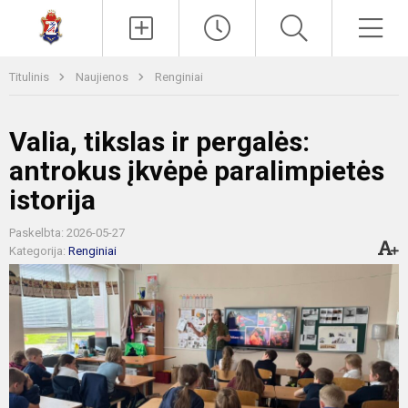
Paieška
Men
Titulinis
Naujienos
Renginiai
Valia, tikslas ir pergalės:
antrokus įkvėpė paralimpietės
istorija
Paskelbta: 2026-05-27
Kategorija:
Renginiai