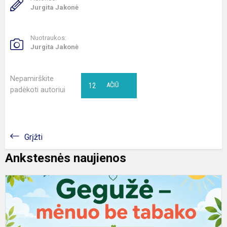
Jurgita Jakonė
Nuotraukos:
Jurgita Jakonė
Nepamirškite
12
AČIŪ
padėkoti autoriui
Grįžti
Ankstesnės naujienos
G
–
m
b