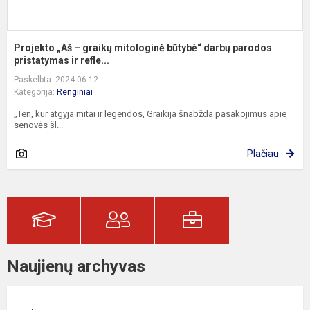
Projekto „Aš – graikų mitologinė būtybė“ darbų parodos
pristatymas ir refle...
Paskelbta: 2024-06-12
Kategorija:
Renginiai
„Ten, kur atgyja mitai ir legendos, Graikija šnabžda pasakojimus apie
senovės šl...
Plačiau
Naujienų archyvas