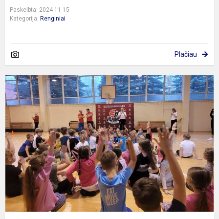
Paskelbta: 2024-11-15
Kategorija:
Renginiai
Plačiau
s
š