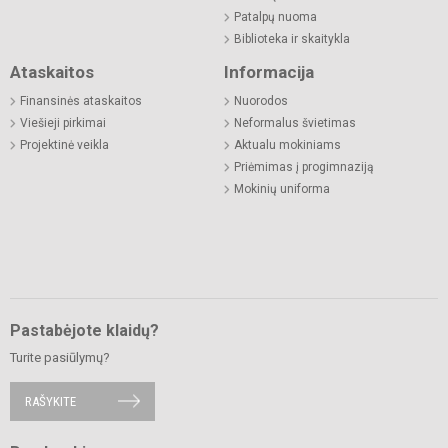
Patalpų nuoma
Biblioteka ir skaitykla
Ataskaitos
Informacija
Finansinės ataskaitos
Nuorodos
Viešieji pirkimai
Neformalus švietimas
Projektinė veikla
Aktualu mokiniams
Priėmimas į progimnaziją
Mokinių uniforma
Pastabėjote klaidų?
Turite pasiūlymų?
RAŠYKITE