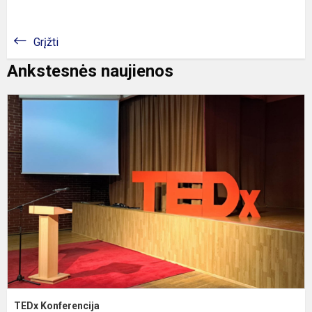
Grįžti
Ankstesnės naujienos
T
K
TEDx Konferencija