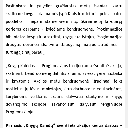
Pasitinkant ir palydint gražiausias metų šventes, kartu
skaitome knygas, dalinamės įspūdžiais ir mintimis prie arbatos
puodelio ir nepamirštame vieni kitų. Skiriame šį laikotarpį
geriems darbams – kviečiame bendruomenę, Progimnazijos
bibliotekos knygų ir, apskritai, knygų skaitytojus, Progimnazijos
draugus dovanoti skaitymo džiaugsmą, naujus atradimus ir
turtingą žinių pasaulį.
„Knygų Kalėdos“ – Progimnazijos inicijuojama šventinė akcija,
skatinanti bendruomenę dalintis šiluma, šviesa, gera nuotaika
ir knygomis. Akcijos metu bendruomenė išradingai telks
mokinius, jų tėvus, mokytojus, kitus darbuotojus edukacinėms,
kūrybinėms veikloms, skatins dalyvauti skaitymo ir knygų
dovanojimo akcijose, savanoriauti, dalyvauti renginiuose
Progimnazijoje.
Pirmasis „Knygų Kalėdų“ šventinės akcijos Geras darbas
–