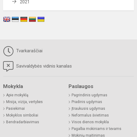
2021
Tvarkaraščiai
Savivaldybės vidinis kanalas
Mokykla
Paslaugos
Apie mokyklą
Pagrindinis ugdymas
Misija, vizija, vertybės
Pradinis ugdymas
Pasiekimai
Įtraukusis ugdymas
Mokyklos simboliai
Neformalus švietimas
Bendradarbiavimas
Visos dienos mokykla
Pagalba mokiniams ir tėvams
Mokinių maitinimas