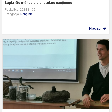
Lapkričio mėnesio bibliotekos naujienos
Paskelbta: 2024-11-05
Kategorija:
Renginiai
Plačiau
S
s
k
a
M
L
ir
S