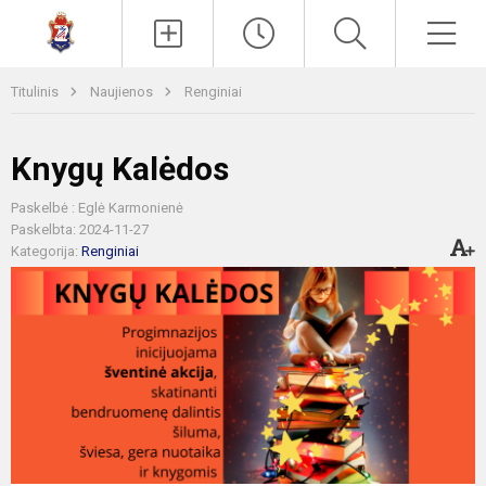
Paieška
Men
Titulinis
Naujienos
Renginiai
Knygų Kalėdos
Paskelbė : Eglė Karmonienė
Paskelbta: 2024-11-27
Kategorija:
Renginiai