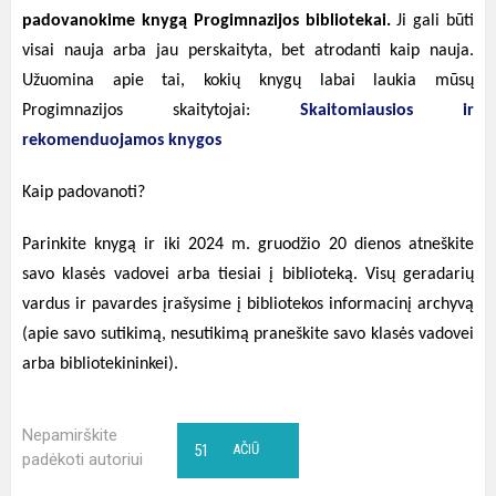
padovanokime knygą Progimnazijos bibliotekai.
Ji gali būti
visai nauja arba jau perskaityta, bet atrodanti kaip nauja.
Užuomina apie tai, kokių knygų labai laukia mūsų
Progimnazijos skaitytojai:
Skaitomiausios ir
rekomenduojamos knygos
Kaip padovanoti?
Parinkite knygą ir iki 2024 m. gruodžio 20 dienos atneškite
savo klasės vadovei arba tiesiai į biblioteką. Visų geradarių
vardus ir pavardes įrašysime į bibliotekos informacinį archyvą
(apie savo sutikimą, nesutikimą praneškite savo klasės vadovei
arba bibliotekininkei).
Nepamirškite
51
AČIŪ
padėkoti autoriui