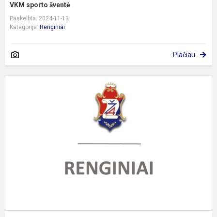
VKM sporto šventė
Paskelbta: 2024-11-13
Kategorija:
Renginiai
Plačiau
L
m
b
n