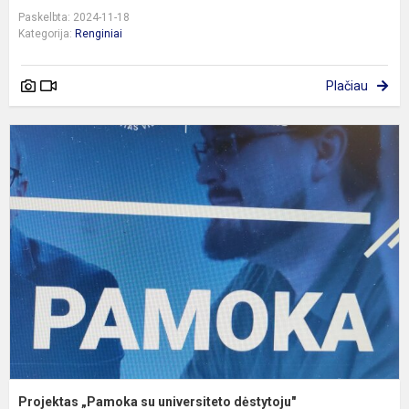
Paskelbta: 2024-11-18
Kategorija:
Renginiai
Plačiau
P
„
s
u
d
Projektas „Pamoka su universiteto dėstytoju"