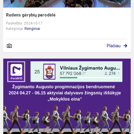
Rudens gėrybių parodėlė
Paskelbta: 2024-10-17
Kategorija:
Renginiai
Plačiau
W
„
e
2
i