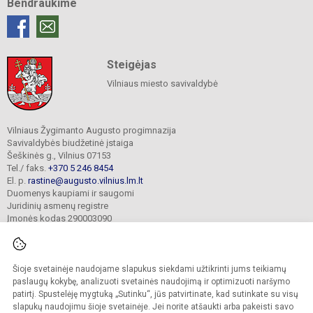
Bendraukime
Steigėjas
Vilniaus miesto savivaldybė
Vilniaus Žygimanto Augusto progimnazija
Savivaldybės biudžetinė įstaiga
Šeškinės g., Vilnius 07153
Tel./ faks.
+370 5 246 8454
El. p.
rastine@augusto.vilnius.lm.lt
Duomenys kaupiami ir saugomi
Juridinių asmenų registre
Įmonės kodas 290003090
Šioje svetainėje naudojame slapukus siekdami užtikrinti jums teikiamų
© 2021. Vilniaus Žygimanto Augusto progimnazija. Visos teisės saugomos.
paslaugų kokybę, analizuoti svetainės naudojimą ir optimizuoti naršymo
Kopijuoti turinį be raštiško mokyklos sutikimo griežtai draudžiama.
patirtį. Spustelėję mygtuką „Sutinku“, jūs patvirtinate, kad sutinkate su visų
slapukų naudojimu šioje svetainėje. Jei norite atšaukti arba pakeisti savo
Versija neįgaliesiems
Slapukų valdymas