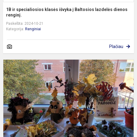
1B ir specialiosios klasės išvyka į Baltosios lazdelės dienos
renginį.
Paskelbta: 2024-10-21
Kategorija:
Renginiai
Plačiau
R
g
p