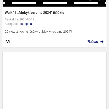
Walk15 „Mokyklos eina 2024“ iššūkis
Paskelbta: 2024-06-18
Kategorija:
Renginiai
25 vieta žingsnių iššūkyje „Mokyklos eina 2024“!
Plačiau
P
„
–
g
m
b
d
p
pr