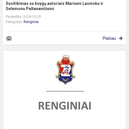
Susitikimas su knygų autoriais Mariumi Lasinsku ir
Selemonu Paltanavičiumi
Paskelbta: 2024-10-29
Kategorija:
Renginiai
Plačiau
1
ir
s
k
i
į
B
l
d