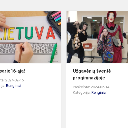
Su
Vasario16-
ąja!
sario16-ąja!
Užgavėnių šventė
progimnazijoje
ta: 2024-02-15
ija:
Renginiai
Paskelbta: 2024-02-14
Kategorija:
Renginiai