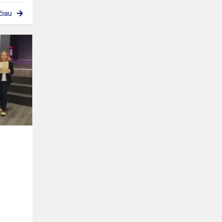
čiau
Kalėdiniai
skaitiniai