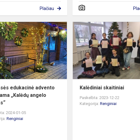
Plačiau
Pla
5e
klasės
edukacinė
advento
programa
„Kalėdų
angelo
sapnas“
asės edukacinė advento
Kalėdiniai skaitiniai
ama „Kalėdų angelo
Paskelbta: 2023-12-22
s“
Kategorija:
Renginiai
ta: 2024-01-05
ija:
Renginiai