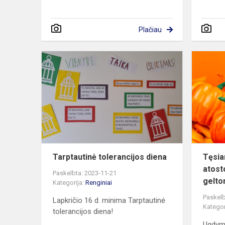
Plačiau
Tarptautinė
tolerancijos
diena
Tarptautinė tolerancijos diena
Tęsia
atost
Paskelbta: 2023-11-21
gelton
Kategorija:
Renginiai
Paskelb
Lapkričio 16 d. minima Tarptautinė
Kategor
tolerancijos diena!
Ugdymo