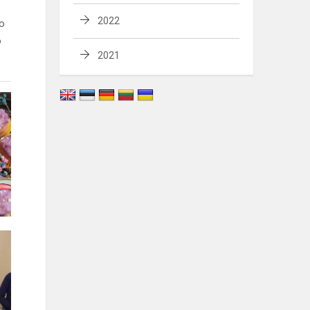
2022
vo
o
2021