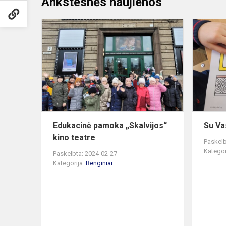
Ankstesnės naujienos
Edukacinė
pamoka
„Skalvijos“
kino
teatre
Edukacinė pamoka „Skalvijos“
Su Va
kino teatre
Paskelb
Kategor
Paskelbta: 2024-02-27
Kategorija:
Renginiai