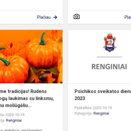
Plačiau
Pla
Tęsiame
tradicijas!
Rudens
atostogų
laukimas
su
linksmu,
ge...
me tradicijas! Rudens
Psichikos sveikatos dien
ogų laukimas su linksmu,
2023
u moliūgėliu...
Paskelbta: 2023-10-19
Kategorija:
Renginiai
ta: 2023-10-19
ija:
Renginiai
 aplinkos aprūpinimo