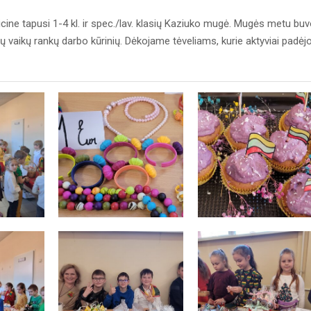
cine tapusi 1-4 kl. ir spec./lav. klasių Kaziuko mugė. Mugės metu bu
ikių vaikų rankų darbo kūrinių. Dėkojame tėveliams, kurie aktyviai padėj