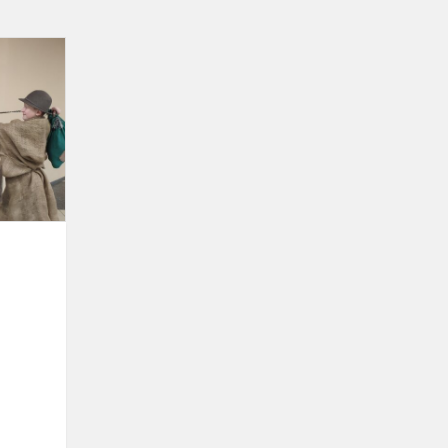
Užgavėnių
šventė
progimnazijoje