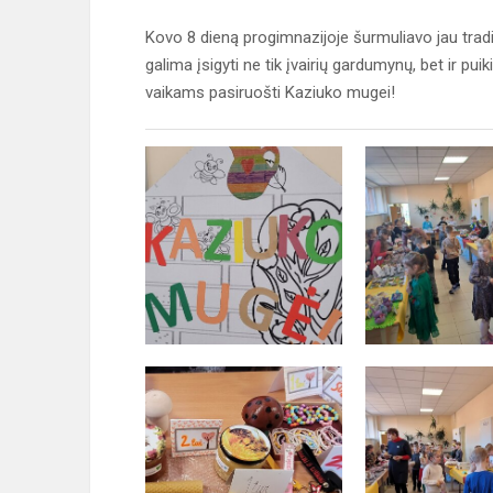
Kovo 8 dieną progimnazijoje šurmuliavo jau tradi
galima įsigyti ne tik įvairių gardumynų, bet ir pu
vaikams pasiruošti Kaziuko mugei!