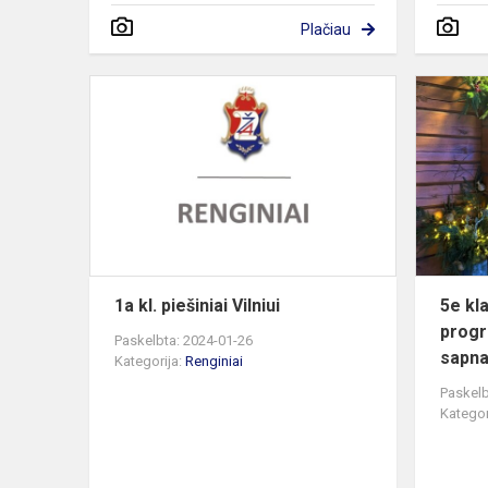
Plačiau
1a
kl.
piešiniai
Vilniui
1a kl. piešiniai Vilniui
5e kl
progr
Paskelbta: 2024-01-26
sapna
Kategorija:
Renginiai
Paskelb
Kategor