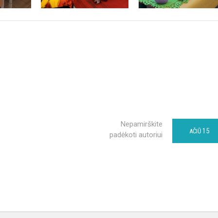
Nepamirškite
15
AČIŪ
padėkoti autoriui