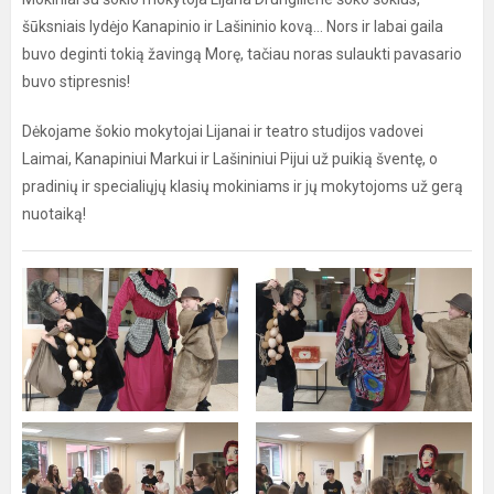
šūksniais lydėjo Kanapinio ir Lašininio kovą... Nors ir labai gaila
buvo deginti tokią žavingą Morę, tačiau noras sulaukti pavasario
buvo stipresnis!
Dėkojame šokio mokytojai Lijanai ir teatro studijos vadovei
Laimai, Kanapiniui Markui ir Lašininiui Pijui už puikią šventę, o
pradinių ir specialiųjų klasių mokiniams ir jų mokytojoms už gerą
nuotaiką!