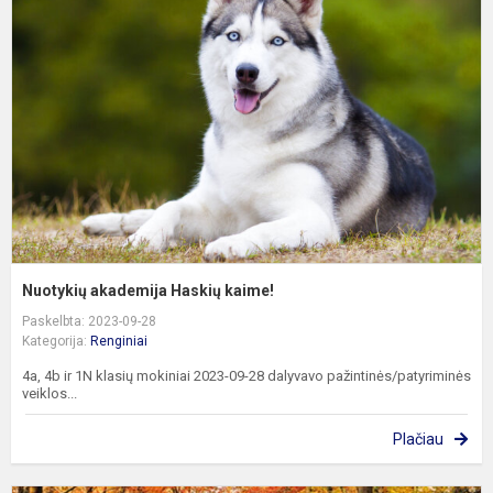
H
k
Nuotykių akademija Haskių kaime!
Paskelbta: 2023-09-28
Kategorija:
Renginiai
4a, 4b ir 1N klasių mokiniai 2023-09-28 dalyvavo pažintinės/patyriminės
veiklos...
Plačiau