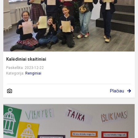
Kalėdiniai skaitiniai
Paskelbta: 2023-12-22
Kategorija:
Renginiai
Plačiau
T
t
d