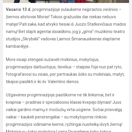
Vasario 13 d.
progimnazijoje sulaukėme neįprastos viešnios –
žiemos atstovės Morės! Tokios gražuolės dar niekas nebuvo
matęs! Pati sakė, kad atvyko tiesiai iš Juozo Statkevičiaus mados
namų! Bet slapti agentai išsiaiškino, jog ji „gimė“ muzikinio teatro
studijos „Skrybėlė“ vadovės Laimos Šimanauskienės slaptame
kambarėlyje...
Morė visaip stengėsi sužavėti mokinius, mokytojus,
progimnazijos darbuotojus, tėvelius – staipėsi fojė nuo pat ryto,
fotografavosi su visais, per pertraukas šoko su mokiniais, matyt,
tikėjosi pasilikti ir iki šv. Valentino dienos.
Užgavėnes progimnazijoje pasitikome ne tik linksmai, bet ir
kvapniai – pradinės ir specialiosios klasės kvepėjo blynais! Juos
vaikai gardino mamų ir močiučių virta uogiene. Sočiai prisivalgę
vaikai – kaukėti persirengėliai – su mokytojomis rinkosi
progimnazijos vidiniame kieme, ryžtingai nusiteikę išvyti žiemą!
Mokiniai su šokio mokytoja Lijana Drungiliene šoko šokius,