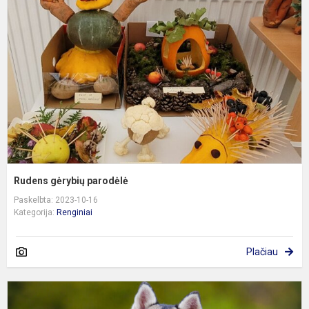
p
Rudens gėrybių parodėlė
Paskelbta: 2023-10-16
Kategorija:
Renginiai
Plačiau
N
a