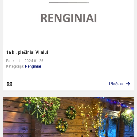
1a kl. piešiniai Vilniui
Paskelbta: 2024-01-26
Kategorija:
Renginiai
Plačiau
5
k
e
a
p
„