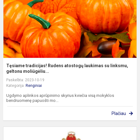
l
s
l
ge
Tęsiame tradicijas! Rudens atostogų laukimas su linksmu,
geltonu moliūgėliu...
Paskelbta: 2023-10-19
Kategorija:
Renginiai
Ugdymo aplinkos aprūpinimo skyrius kviečia visą mokyklos
bendruomenę papuošti mo...
Plačiau
P
s