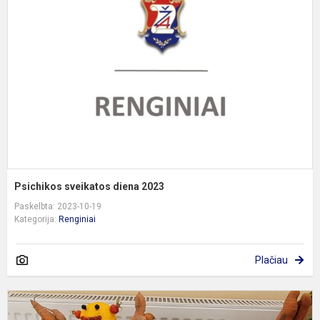
d
2
Psichikos sveikatos diena 2023
Paskelbta: 2023-10-19
Kategorija:
Renginiai
Plačiau
R
g