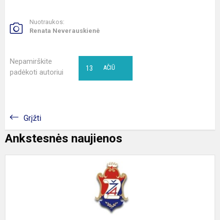
Nuotraukos:
Renata Neverauskienė
Nepamirškite
13
AČIŪ
padėkoti autoriui
Grįžti
Ankstesnės naujienos
1
kl
p
V