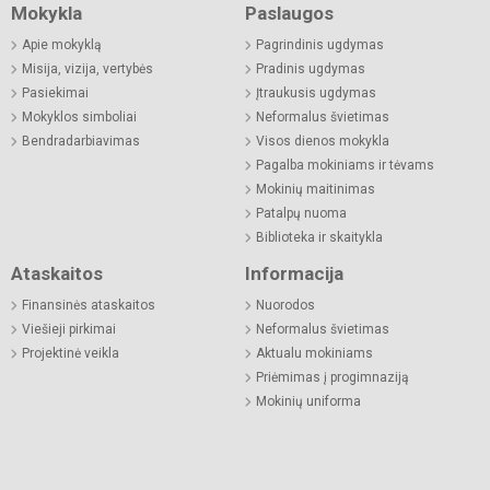
Mokykla
Paslaugos
Apie mokyklą
Pagrindinis ugdymas
Misija, vizija, vertybės
Pradinis ugdymas
Pasiekimai
Įtraukusis ugdymas
Mokyklos simboliai
Neformalus švietimas
Bendradarbiavimas
Visos dienos mokykla
Pagalba mokiniams ir tėvams
Mokinių maitinimas
Patalpų nuoma
Biblioteka ir skaitykla
Ataskaitos
Informacija
Finansinės ataskaitos
Nuorodos
Viešieji pirkimai
Neformalus švietimas
Projektinė veikla
Aktualu mokiniams
Priėmimas į progimnaziją
Mokinių uniforma