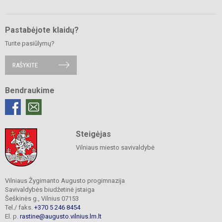
Pastabėjote klaidų?
Turite pasiūlymų?
RAŠYKITE
Bendraukime
Steigėjas
Vilniaus miesto savivaldybė
Vilniaus Žygimanto Augusto progimnazija
Savivaldybės biudžetinė įstaiga
Šeškinės g., Vilnius 07153
Tel./ faks.
+370 5 246 8454
El. p.
rastine@augusto.vilnius.lm.lt