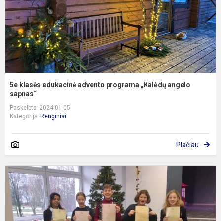
a
s
5e klasės edukacinė advento programa „Kalėdų angelo
sapnas“
Paskelbta: 2024-01-05
Kategorija:
Renginiai
Plačiau
K
s