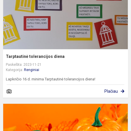
Tarptautinė tolerancijos diena
Paskelbta: 2023-11-21
Kategorija:
Renginiai
Lapkričio 16 d. minima Tarptautinė tolerancijos diena!
Plačiau
T
t
R
a