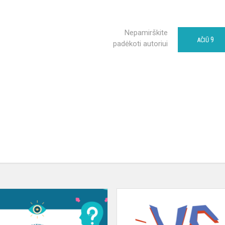
Nepamirškite
9
AČIŪ
padėkoti autoriui
Žygimanto
Augusto
progimnazijos