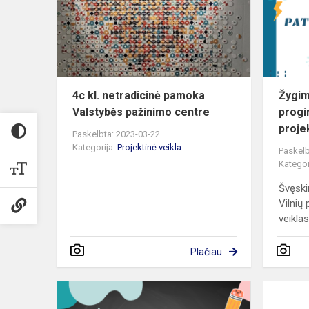
pamoka
Valstybės
pažinimo
centre
4c kl. netradicinė pamoka
Žygim
Valstybės pažinimo centre
progi
proje
Paskelbta: 2023-03-22
Kategorija:
Projektinė veikla
Paskelb
Kategor
Švęski
Vilnių 
veikla
Plačiau
6-
tų