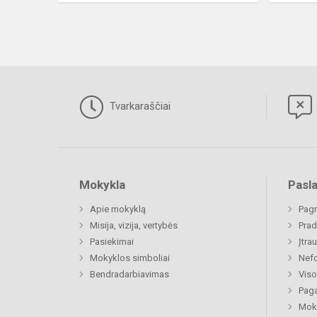
Tvarkaraščiai
Mokykla
Pasl
Apie mokyklą
Pagr
Misija, vizija, vertybės
Prad
Pasiekimai
Įtra
Mokyklos simboliai
Nefo
Bendradarbiavimas
Viso
Paga
Moki