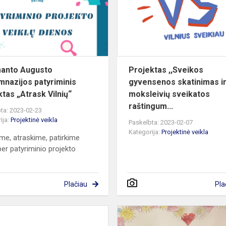
patyriminis
projektas
„Atra...
anto Augusto
Projektas ,,Sveikos
mnazijos patyriminis
gyvensenos skatinimas i
ktas „Atrask Vilnių“
moksleivių sveikatos
raštingum...
ta: 2023-02-23
ija:
Projektinė veikla
Paskelbta: 2023-02-07
Kategorija:
Projektinė veikla
me, atraskime, patirkime
per patyriminio projekto
s
Plačiau
Pla
7-
8