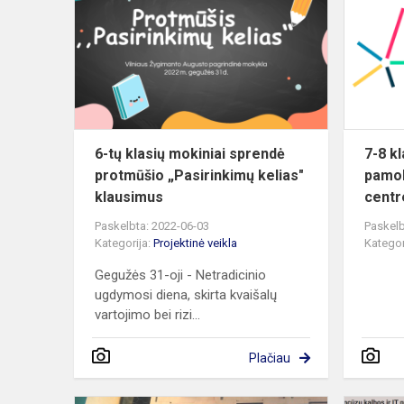
klasių
mokiniai
sprendė
protmūšio
„Pasirinkim
kelias"...
6-tų klasių mokiniai sprendė
7-8 k
protmūšio „Pasirinkimų kelias"
pamo
klausimus
centr
Paskelbta: 2022-06-03
Paskelb
Kategorija:
Projektinė veikla
Kategor
Gegužės 31-oji - Netradicinio
ugdymosi diena, skirta kvaišalų
vartojimo bei rizi...
Plačiau