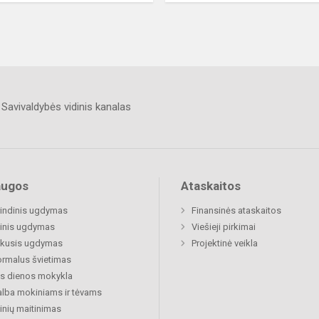
Savivaldybės vidinis kanalas
augos
Ataskaitos
indinis ugdymas
Finansinės ataskaitos
inis ugdymas
Viešieji pirkimai
ukusis ugdymas
Projektinė veikla
rmalus švietimas
s dienos mokykla
lba mokiniams ir tėvams
nių maitinimas