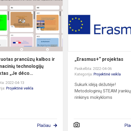
ės
Integruotas
prancūzų
kalbos
ir
informacinių
technologijų
pr...
ruotas prancūzų kalbos ir
„Erasmus+“ projektas
macinių technologijų
Paskelbta: 2022-04-06
ktas „Je déco...
Kategorija:
Projektinė veikla
ta: 2022-04-13
Sukurk idėją dėžutėje!
ija:
Projektinė veikla
Metodologinių STEAM įrankių
rinkinys mokykloms
Plačiau
Pla