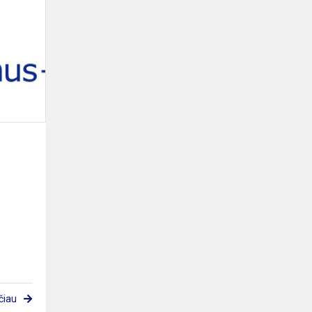
„Erasmus+“
projektas
čiau