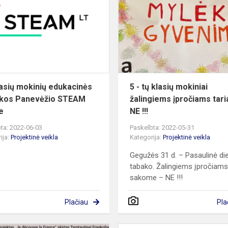
klasių
mokinių
edukacinės
pamokos
ų
Panevėžio
STEAM
centr...
lasių mokinių edukacinės
5 - tų klasių mokiniai
kos Panevėžio STEAM
žalingiems įpročiams tari
e
NE !!!
ta: 2022-06-03
Paskelbta: 2022-05-31
ija:
Projektinė veikla
Kategorija:
Projektinė veikla
Gegužės 31 d. – Pasaulinė di
tabako. Žalingiems įpročiam
sakome – NE !!!
Plačiau
Pla