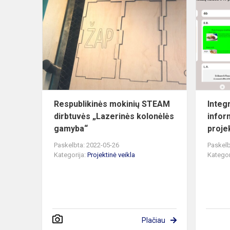
Respublikin
mokinių
STEAM
dirbtuvės
„Lazerinės
kolonėlės...
Respublikinės mokinių STEAM
Integ
dirbtuvės „Lazerinės kolonėlės
infor
gamyba“
proje
Paskelbta: 2022-05-26
Paskelb
Kategorija:
Projektinė veikla
Kategor
Plačiau