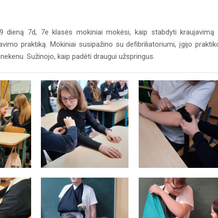
 9 dieną 7d, 7e klasės mokiniai mokėsi, kaip stabdyti kraujavimą
imo praktiką. Mokiniai susipažino su defibriliatoriumi, įgijo praktik
ekenu. Sužinojo, kaip padėti draugui užspringus.