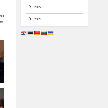
2022
 su
2021
os,