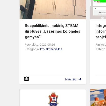
„Lazerinės
kolonėlės...
Respublikinės mokinių STEAM
Integ
dirbtuvės „Lazerinės kolonėlės
infor
gamyba“
proje
Paskelbta: 2022-05-26
Paskelb
Kategorija:
Projektinė veikla
Kategor
Plačiau
Fizikos,
technologijų
ir