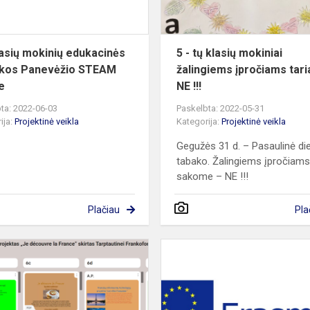
ų
Panevėžio
STEAM
centr...
lasių mokinių edukacinės
5 - tų klasių mokiniai
kos Panevėžio STEAM
žalingiems įpročiams tari
e
NE !!!
ta: 2022-06-03
Paskelbta: 2022-05-31
ija:
Projektinė veikla
Kategorija:
Projektinė veikla
Gegužės 31 d. – Pasaulinė di
tabako. Žalingiems įpročiam
sakome – NE !!!
Plačiau
Pla
ės
Integruotas
prancūzų
kalbos
ir