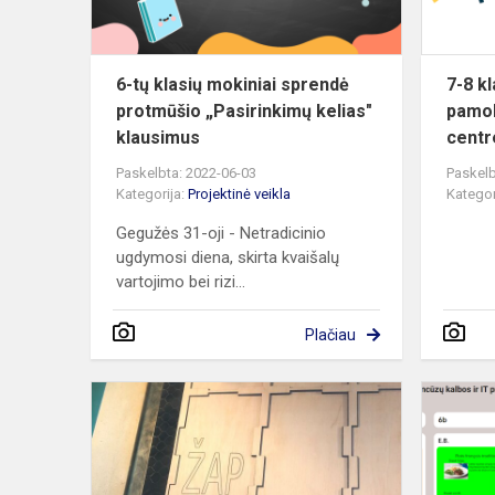
„Pasirinkim
kelias"...
6-tų klasių mokiniai sprendė
7-8 k
protmūšio „Pasirinkimų kelias"
pamo
klausimus
centr
Paskelbta: 2022-06-03
Paskelb
Kategorija:
Projektinė veikla
Kategor
Gegužės 31-oji - Netradicinio
ugdymosi diena, skirta kvaišalų
vartojimo bei rizi...
Plačiau
Respublikin
mokinių
STEAM
dirbtuvės