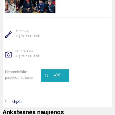
Autorius:
Sigita Kazlienė
Nuotraukos:
Sigita Kazlienė
Nepamirškite
16
AČIŪ
padėkoti autoriui
Grįžti
Ankstesnės naujienos