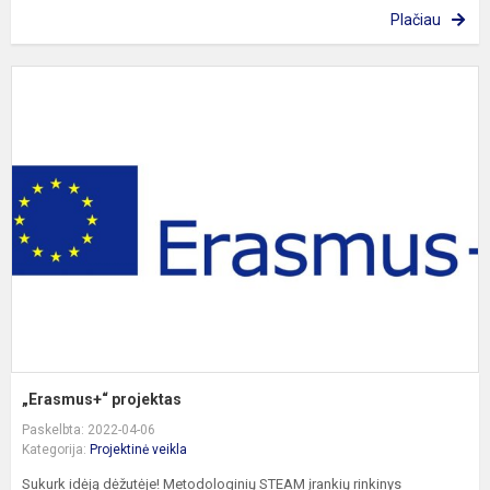
Plačiau
„
p
„Erasmus+“ projektas
Paskelbta: 2022-04-06
Kategorija:
Projektinė veikla
Sukurk idėją dėžutėje! Metodologinių STEAM įrankių rinkinys