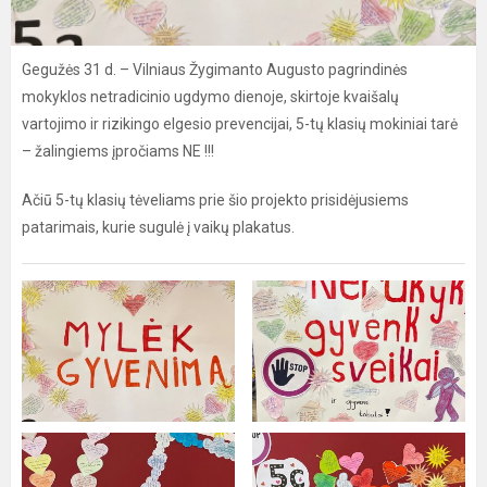
Gegužės 31 d. – Vilniaus Žygimanto Augusto pagrindinės
mokyklos netradicinio ugdymo dienoje, skirtoje kvaišalų
vartojimo ir rizikingo elgesio prevencijai, 5-tų klasių mokiniai tarė
– žalingiems įpročiams NE !!!
Ačiū 5-tų klasių tėveliams prie šio projekto prisidėjusiems
patarimais, kurie sugulė į vaikų plakatus.