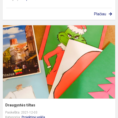
Plačiau
D
t
Draugystės tiltas
Paskelbta: 2021-12-03
Kategorija:
Projektinė veikla