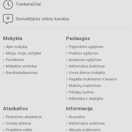
Tvarkaraščiai
Savivaldybės vidinis kanalas
Mokykla
Paslaugos
Apie mokyklą
Pagrindinis ugdymas
Misija, vizija, vertybės
Pradinis ugdymas
Pasiekimai
Įtraukusis ugdymas
Mokyklos simboliai
Neformalus švietimas
Bendradarbiavimas
Visos dienos mokykla
Pagalba mokiniams ir tėvams
Mokinių maitinimas
Patalpų nuoma
Biblioteka ir skaitykla
Ataskaitos
Informacija
Finansinės ataskaitos
Nuorodos
Viešieji pirkimai
Neformalus švietimas
Projektinė veikla
Aktualu mokiniams