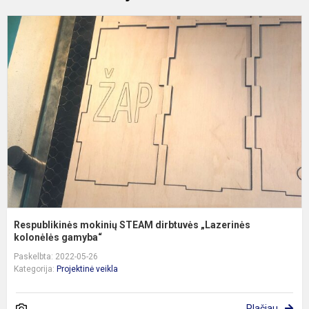
R
m
S
d
„
k
Respublikinės mokinių STEAM dirbtuvės „Lazerinės
kolonėlės gamyba“
Paskelbta: 2022-05-26
Kategorija:
Projektinė veikla
Plačiau