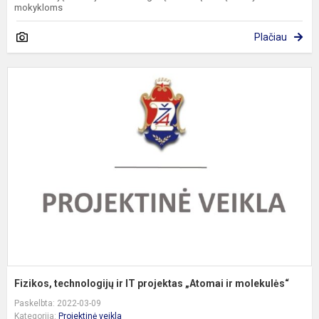
mokykloms
Plačiau
F
t
ir
I
p
„
ir
m
Fizikos, technologijų ir IT projektas „Atomai ir molekulės“
Paskelbta: 2022-03-09
Kategorija:
Projektinė veikla