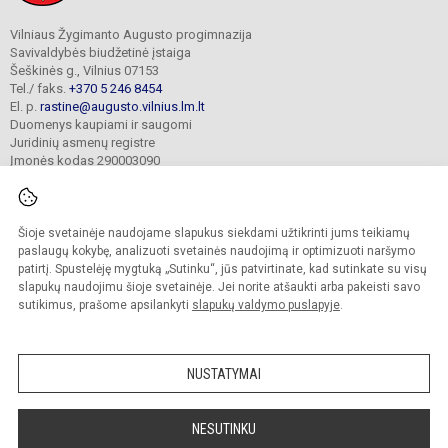
Vilniaus Žygimanto Augusto progimnazija
Savivaldybės biudžetinė įstaiga
Šeškinės g., Vilnius 07153
Tel./ faks.
+370 5 246 8454
El. p.
rastine@augusto.vilnius.lm.lt
Duomenys kaupiami ir saugomi
Juridinių asmenų registre
Įmonės kodas 290003090
Šioje svetainėje naudojame slapukus siekdami užtikrinti jums teikiamų
© 2021. Vilniaus Žygimanto Augusto progimnazija. Visos teisės saugomos.
paslaugų kokybę, analizuoti svetainės naudojimą ir optimizuoti naršymo
Kopijuoti turinį be raštiško mokyklos sutikimo griežtai draudžiama.
patirtį. Spustelėję mygtuką „Sutinku“, jūs patvirtinate, kad sutinkate su visų
slapukų naudojimu šioje svetainėje. Jei norite atšaukti arba pakeisti savo
Versija neįgaliesiems
Slapukų valdymas
sutikimus, prašome apsilankyti
slapukų valdymo puslapyje
.
Mes kuriame mokykloms
SVETAINESMOKYKLOMS.LT
NUSTATYMAI
NESUTINKU