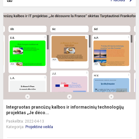
I
p
k
ir
i
t
pr
Integruotas prancūzų kalbos ir informacinių technologijų
projektas „Je déco...
Paskelbta: 2022-04-13
Kategorija:
Projektinė veikla