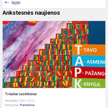
Grįžti
Ankstesnės naujienos
T
s
Trišaliai susitikimai
Paskelbta: 2021-12-15
Kategorija:
Pranešimai