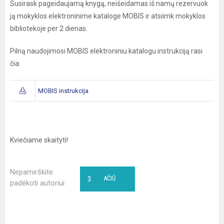
Susirask pageidaujamą knygą, neišeidamas iš namų rezervuok
ją mokyklos elektroninime kataloge MOBIS ir atsiimk mokyklos
bibliotekoje per 2 dienas.
Pilną naudojimosi MOBIS elektroniniu katalogu instrukciją rasi
čia:
MOBIS instrukcija
Kviečiame skaityti!
Nepamirškite
3
AČIŪ
padėkoti autoriui