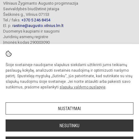
Vilniaus Žygimanto Augusto progimnazija
Savivaldybės biudžetinė įstaiga
Šeškinės g., Vilnius 07153
Tel./ faks.
+370 5 246 8454
El. p.
rastine@augusto.vilnius.lm.lt
Duomenys kaupiami ir saugomi
Juridinių asmenų registre
Įmonės kodas 290003090
Šioje svetainėje naudojame slapukus siekdami užtikrinti jums teikiamų
© 2021. Vilniaus Žygimanto Augusto progimnazija. Visos teisės saugomos.
paslaugų kokybę, analizuoti svetainės naudojimą ir optimizuoti naršymo
Kopijuoti turinį be raštiško mokyklos sutikimo griežtai draudžiama.
patirtį. Spustelėję mygtuką „Sutinku“, jūs patvirtinate, kad sutinkate su visų
slapukų naudojimu šioje svetainėje. Jei norite atšaukti arba pakeisti savo
Versija neįgaliesiems
Slapukų valdymas
sutikimus, prašome apsilankyti
slapukų valdymo puslapyje
.
Mes kuriame mokykloms
SVETAINESMOKYKLOMS.LT
NUSTATYMAI
NESUTINKU