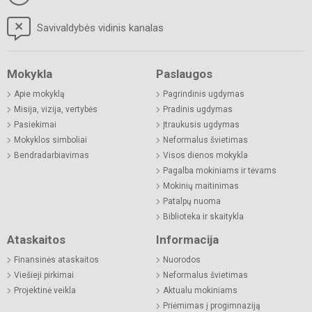
Savivaldybės vidinis kanalas
Mokykla
Paslaugos
Apie mokyklą
Pagrindinis ugdymas
Misija, vizija, vertybės
Pradinis ugdymas
Pasiekimai
Įtraukusis ugdymas
Mokyklos simboliai
Neformalus švietimas
Bendradarbiavimas
Visos dienos mokykla
Pagalba mokiniams ir tėvams
Mokinių maitinimas
Patalpų nuoma
Biblioteka ir skaitykla
Ataskaitos
Informacija
Finansinės ataskaitos
Nuorodos
Viešieji pirkimai
Neformalus švietimas
Projektinė veikla
Aktualu mokiniams
Priėmimas į progimnaziją