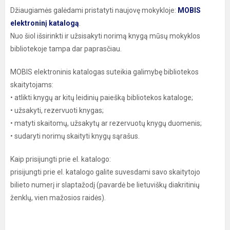
Džiaugiamės galėdami pristatyti naujovę mokykloje:
MOBIS
elektroninį katalogą
.
Nuo šiol išsirinkti ir užsisakyti norimą knygą mūsų mokyklos
bibliotekoje tampa dar paprasčiau.
MOBIS elektroninis katalogas suteikia galimybę bibliotekos
skaitytojams:
• atlikti knygų ar kitų leidinių paiešką bibliotekos kataloge;
• užsakyti, rezervuoti knygas;
• matyti skaitomų, užsakytų ar rezervuotų knygų duomenis;
• sudaryti norimų skaityti knygų sąrašus.
Kaip prisijungti prie el. katalogo:
prisijungti prie el. katalogo galite suvesdami savo skaitytojo
bilieto numerį ir slaptažodį (pavardė be lietuviškų diakritinių
ženklų, vien mažosios raidės).