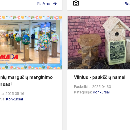
Plačiau
Pla
Velykinių
margučių
jos
marginimo
konkursas!
inių margučių marginimo
Vilnius - paukščių namai.
rsas!
Paskelbta: 2025-04-30
Kategorija:
Konkursai
ta: 2025-05-16
ija:
Konkursai