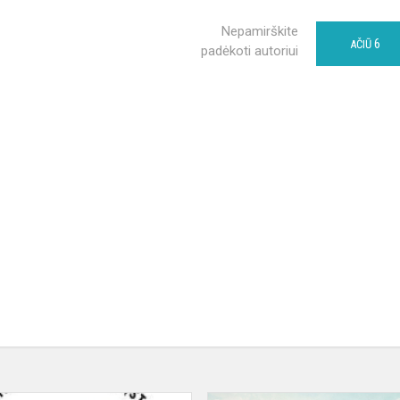
Nepamirškite
6
AČIŪ
padėkoti autoriui