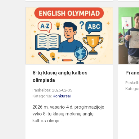
8-
tų
klasių
anglų
kalbos
olimpiada
8-tų klasių anglų kalbos
Pranc
olimpiada
Paskelb
Kategor
Paskelbta: 2026-02-05
Kategorija:
Konkursai
2026 m. vasario 4 d. progimnazijoje
vyko 8-tų klasių mokinių anglų
kalbos olimpi...