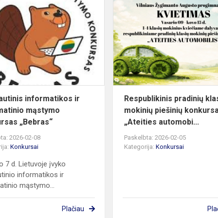
Tarptautinis
informatikos
ir
informatinio
mąstymo
konkursas...
autinis informatikos ir
Respublikinis pradinių kla
matinio mąstymo
mokinių piešinių konkurs
rsas „Bebras“
„Ateities automobi...
ta: 2026-02-08
Paskelbta: 2026-02-05
ija:
Konkursai
Kategorija:
Konkursai
o 7 d. Lietuvoje įvyko
tinio informatikos ir
atinio mąstymo...
Plačiau
Pla