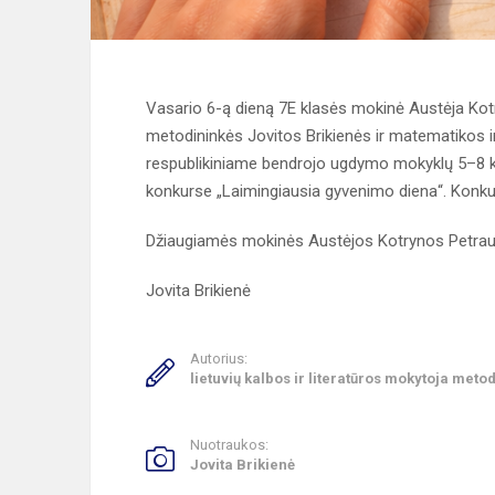
Vasario 6-ą dieną 7E klasės mokinė Austėja Kotr
metodininkės Jovitos Brikienės ir matematikos 
respublikiniame bendrojo ugdymo mokyklų 5–8 kl
konkurse „Laimingiausia gyvenimo diena“. Konku
Džiaugiamės mokinės Austėjos Kotrynos Petrauska
Jovita Brikienė
Autorius:
lietuvių kalbos ir literatūros mokytoja meto
Nuotraukos:
Jovita Brikienė