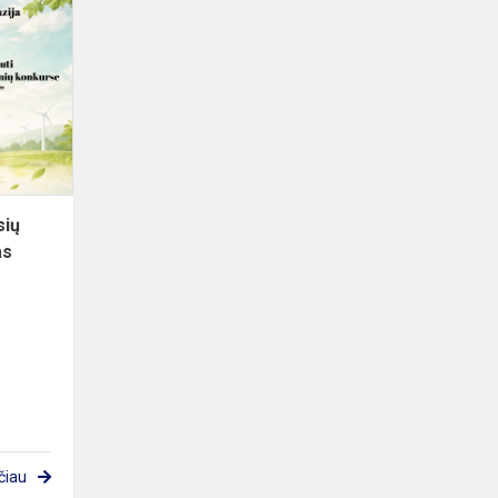
Respublikinis
pradinių
klasių
mokinių
piešinių
konkursas
„A...
sių
as
čiau