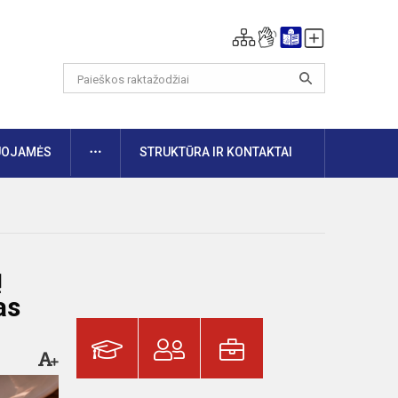
DAUGIAU
UOJAMĖS
STRUKTŪRA IR KONTAKTAI
ų
as