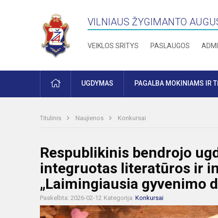
VILNIAUS ŽYGIMANTO AUGU
VEIKLOS SRITYS
PASLAUGOS
ADMI
PRADŽIA
UGDYMAS
PAGALBA MOKINIAMS IR 
Titulinis
Naujienos
Konkursai
Respublikinis bendrojo ug
integruotas literatūros ir
„Laimingiausia gyvenimo d
Paskelbta: 2026-02-12
Kategorija:
Konkursai