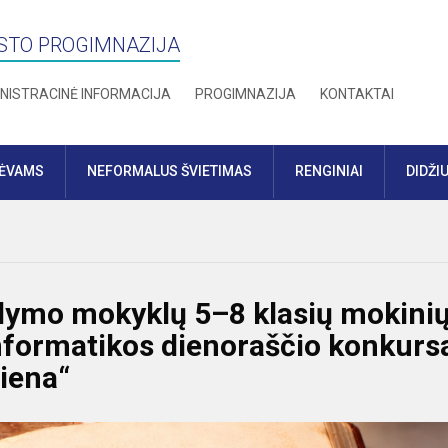
STO PROGIMNAZIJA
NISTRACINĖ INFORMACIJA
PROGIMNAZIJA
KONTAKTAI
TĖVAMS
NEFORMALUS ŠVIETIMAS
RENGINIAI
DIDŽI
dymo mokyklų 5–8 klasių mokini
 informatikos dienoraščio konkurs
iena“