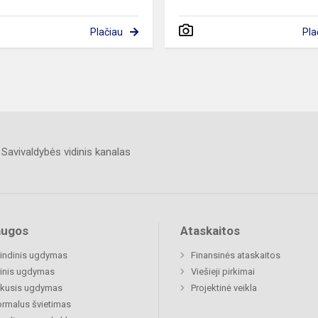
Plačiau
Pla
Savivaldybės vidinis kanalas
augos
Ataskaitos
indinis ugdymas
Finansinės ataskaitos
inis ugdymas
Viešieji pirkimai
ukusis ugdymas
Projektinė veikla
rmalus švietimas