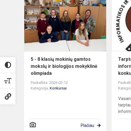
5
-
8
klasių
mokinių
gamtos
mokslų
ir
biologijos
5 - 8 klasių mokinių gamtos
Tarpt
mokyklinė...
mokslų ir biologijos mokyklinė
infor
olimpiada
konku
Paskelbta: 2026-02-12
Paskelb
Kategorija:
Konkursai
Kategor
Vasari
tarptau
inform
Plačiau