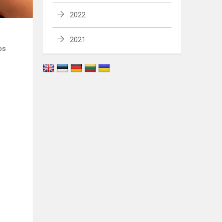
2022
2021
os