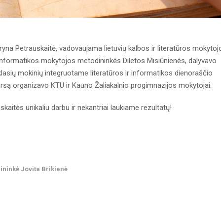
yna Petrauskaitė, vadovaujama lietuvių kalbos ir literatūros mokytoj
informatikos mokytojos metodininkės Diletos Misiūnienės, dalyvavo
asių mokinių integruotame literatūros ir informatikos dienoraščio
rsą organizavo KTU ir Kauno Žaliakalnio progimnazijos mokytojai.
itės unikaliu darbu ir nekantriai laukiame rezultatų!
dininkė Jovita Brikienė