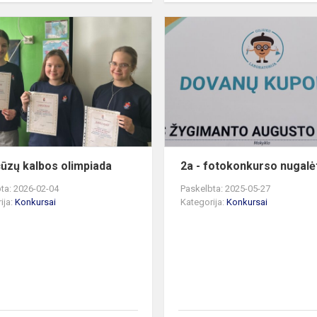
Prancūzų
kalbos
olimpiada
ūzų kalbos olimpiada
2a - fotokonkurso nugalė
ta: 2026-02-04
Paskelbta: 2025-05-27
ija:
Konkursai
Kategorija:
Konkursai