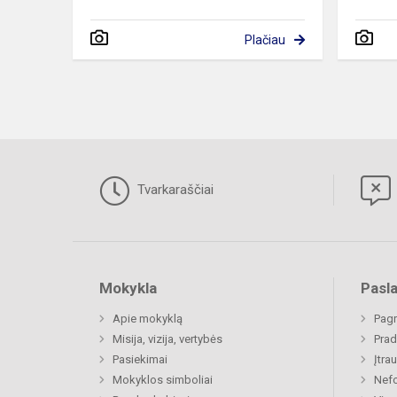
Plačiau
Tvarkaraščiai
Mokykla
Pasl
Apie mokyklą
Pagr
Misija, vizija, vertybės
Prad
Pasiekimai
Įtra
Mokyklos simboliai
Nefo