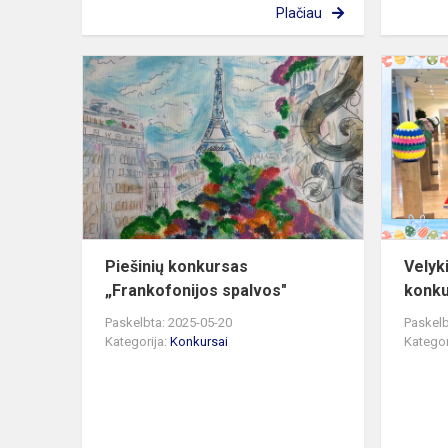
Plačiau
Piešinių
konkursas
„Frankofoni
spalvos"
Piešinių konkursas
Velyk
„Frankofonijos spalvos"
konku
Paskelbta: 2025-05-20
Paskelb
Kategorija:
Konkursai
Kategor