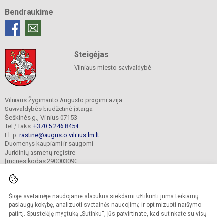
Bendraukime
Steigėjas
Vilniaus miesto savivaldybė
Vilniaus Žygimanto Augusto progimnazija
Savivaldybės biudžetinė įstaiga
Šeškinės g., Vilnius 07153
Tel./ faks.
+370 5 246 8454
El. p.
rastine@augusto.vilnius.lm.lt
Duomenys kaupiami ir saugomi
Juridinių asmenų registre
Įmonės kodas 290003090
Šioje svetainėje naudojame slapukus siekdami užtikrinti jums teikiamų
© 2021. Vilniaus Žygimanto Augusto progimnazija. Visos teisės saugomos.
paslaugų kokybę, analizuoti svetainės naudojimą ir optimizuoti naršymo
Kopijuoti turinį be raštiško mokyklos sutikimo griežtai draudžiama.
patirtį. Spustelėję mygtuką „Sutinku“, jūs patvirtinate, kad sutinkate su visų