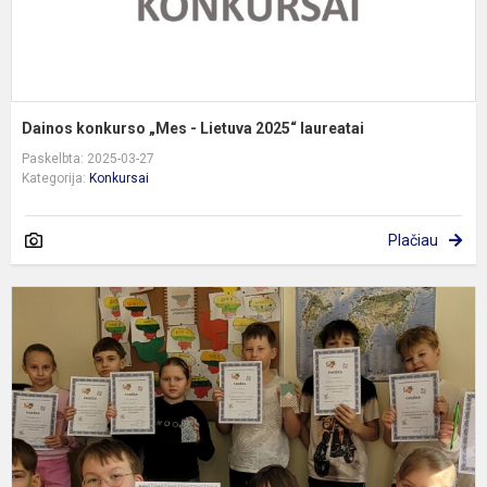
Dainos konkurso „Mes - Lietuva 2025“ laureatai
Paskelbta: 2025-03-27
Kategorija:
Konkursai
Plačiau
2
4
kl
m
m
o