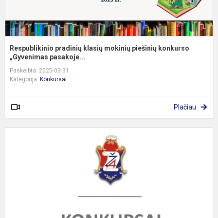
Respublikinio pradinių klasių mokinių piešinių konkurso
„Gyvenimas pasakoje...
Paskelbta: 2025-03-31
Kategorija:
Konkursai
Plačiau
D
k
„
-
L
2
l