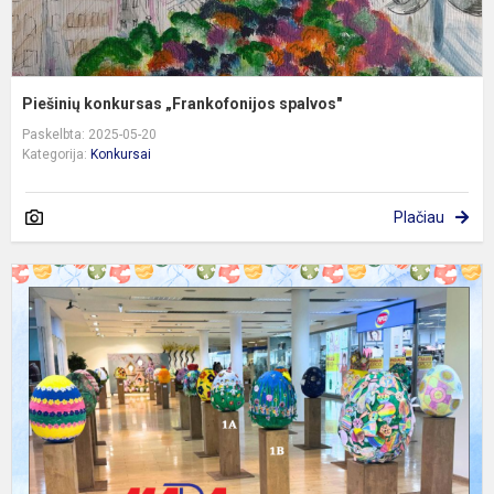
Piešinių konkursas „Frankofonijos spalvos"
Paskelbta: 2025-05-20
Kategorija:
Konkursai
Plačiau
V
m
m
k