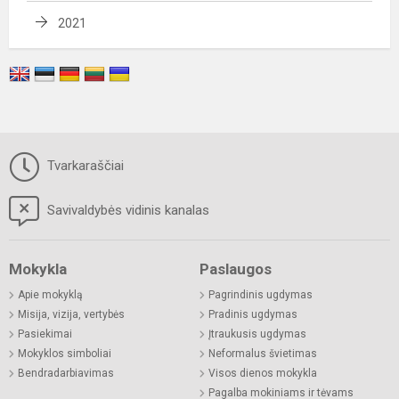
2021
Tvarkaraščiai
Savivaldybės vidinis kanalas
Mokykla
Paslaugos
Apie mokyklą
Pagrindinis ugdymas
Misija, vizija, vertybės
Pradinis ugdymas
Pasiekimai
Įtraukusis ugdymas
Mokyklos simboliai
Neformalus švietimas
Bendradarbiavimas
Visos dienos mokykla
Pagalba mokiniams ir tėvams