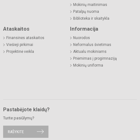
Mokinių maitinimas
Patalpų nuoma
Biblioteka ir skaitykla
Ataskaitos
Informacija
Finansinės ataskaitos
Nuorodos
Viešieji pirkimai
Neformalus švietimas
Projektinė veikla
Aktualu mokiniams
Priėmimas į progimnaziją
Mokinių uniforma
Pastabėjote klaidų?
Turite pasiūlymų?
RAŠYKITE