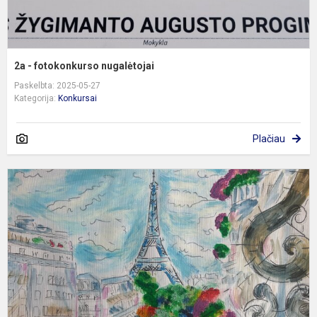
2a - fotokonkurso nugalėtojai
Paskelbta: 2025-05-27
Kategorija:
Konkursai
Plačiau
P
k
„
s