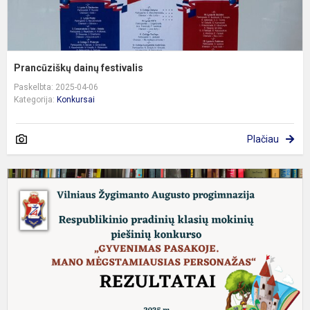
Prancūziškų dainų festivalis
Paskelbta: 2025-04-06
Kategorija:
Konkursai
Plačiau
R
p
k
m
p
k
„G