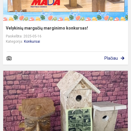
Velykinių margučių marginimo konkursas!
Paskelbta: 2025-05-16
Kategorija:
Konkursai
Plačiau
V
-
p
n