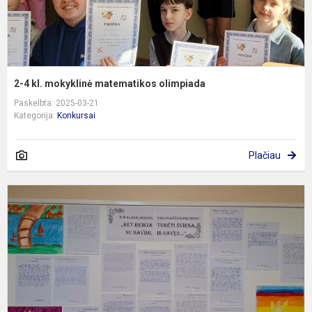
2-4 kl. mokyklinė matematikos olimpiada
Paskelbta: 2025-03-21
Kategorija:
Konkursai
Plačiau
5
8
k
m
d
k
,
r