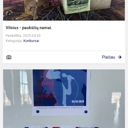
Vilnius - paukščių namai.
Paskelbta: 2025-04-30
Kategorija:
Konkursai
Plačiau
P
d
f