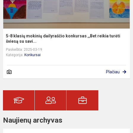
tu
5-8 klasių mokinių dailyraščio konkursas ,,Bet reikia turėti
šviesą su savi...
Paskelbta: 2025-03-19
Kategorija:
Konkursai
Plačiau
Naujienų archyvas