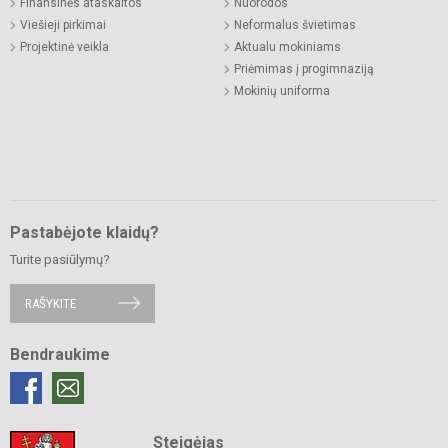
Finansinės ataskaitos
Nuorodos
Viešieji pirkimai
Neformalus švietimas
Projektinė veikla
Aktualu mokiniams
Priėmimas į progimnaziją
Mokinių uniforma
Pastabėjote klaidų?
Turite pasiūlymų?
RAŠYKITE
Bendraukime
Steigėjas