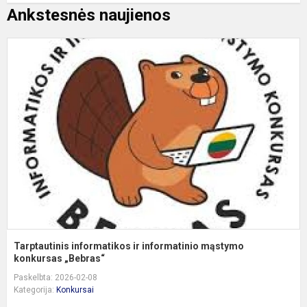
Ankstesnės naujienos
T
i
ir
i
m
k
Tarptautinis informatikos ir informatinio mąstymo
konkursas „Bebras“
Paskelbta: 2026-02-08
Kategorija:
Konkursai