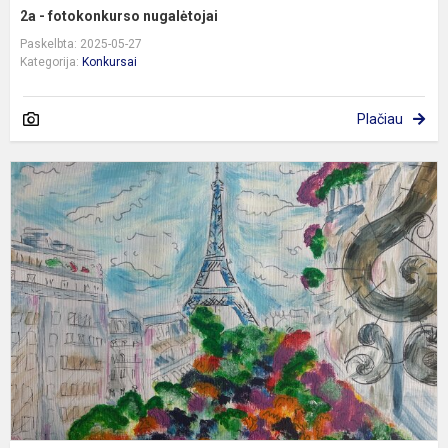
2a - fotokonkurso nugalėtojai
Paskelbta: 2025-05-27
Kategorija:
Konkursai
Plačiau
P
k
„
s