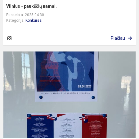
Vilnius - paukščių namai.
Paskelbta: 2025-04-30
Kategorija:
Konkursai
Plačiau
P
d
f