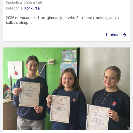
Paskelbta: 2026-02-05
Kategorija:
Konkursai
2026 m. vasario 4 d. progimnazijoje vyko 8-tų klasių mokinių anglų
kalbos olimpi...
Plačiau
P
k
o