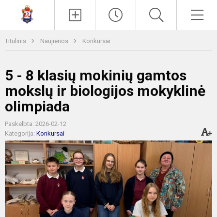
Paieška
Men
Titulinis
Naujienos
Konkursai
5 - 8 klasių mokinių gamtos
mokslų ir biologijos mokyklinė
olimpiada
Paskelbta: 2026-02-12
Kategorija:
Konkursai