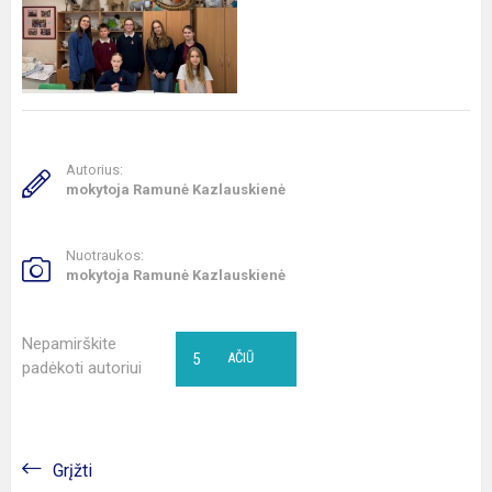
Autorius:
mokytoja Ramunė Kazlauskienė
Nuotraukos:
mokytoja Ramunė Kazlauskienė
Nepamirškite
5
AČIŪ
padėkoti autoriui
Grįžti