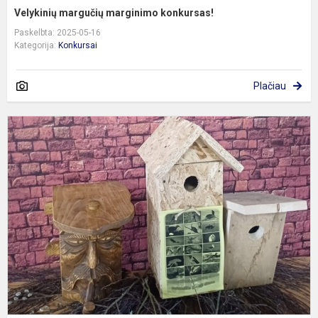
Velykinių margučių marginimo konkursas!
Paskelbta: 2025-05-16
Kategorija:
Konkursai
Plačiau
V
-
p
n