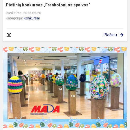
Piešinių konkursas „Frankofonijos spalvos"
Paskelbta: 2025-05-20
Kategorija:
Konkursai
Plačiau
V
m
m
k