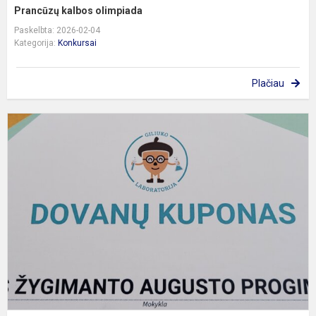
Prancūzų kalbos olimpiada
Paskelbta: 2026-02-04
Kategorija:
Konkursai
Plačiau
2
-
f
n