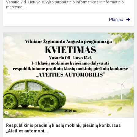
Vasario 7 d. Lietuvoje įvyko tarptautinio informatikos ir informatinio
mąstymo...
Plačiau
R
p
k
m
p
k
„A
Respublikinis pradinių klasių mokinių piešinių konkursas
„Ateities automobi...