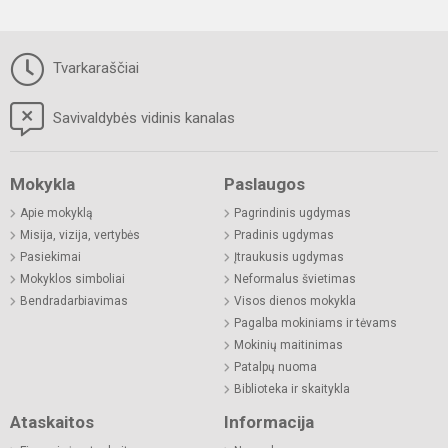
Tvarkaraščiai
Savivaldybės vidinis kanalas
Mokykla
Paslaugos
Apie mokyklą
Pagrindinis ugdymas
Misija, vizija, vertybės
Pradinis ugdymas
Pasiekimai
Įtraukusis ugdymas
Mokyklos simboliai
Neformalus švietimas
Bendradarbiavimas
Visos dienos mokykla
Pagalba mokiniams ir tėvams
Mokinių maitinimas
Patalpų nuoma
Biblioteka ir skaitykla
Ataskaitos
Informacija