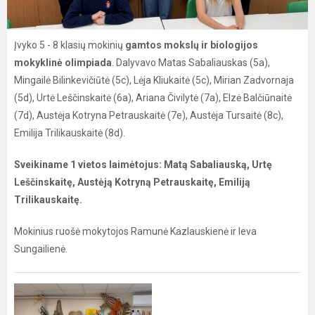
Įvyko 5 - 8 klasių mokinių
gamtos mokslų ir biologijos
mokyklinė olimpiada
. Dalyvavo Matas Sabaliauskas (5a),
Mingailė Bilinkevičiūtė (5c), Lėja Kliukaitė (5c), Mirian Zadvornaja
(5d), Urtė Leščinskaitė (6a), Ariana Čivilytė (7a), Elzė Balčiūnaitė
(7d), Austėja Kotryna Petrauskaitė (7e), Austėja Tursaitė (8c),
Emilija Trilikauskaitė (8d).
Sveikiname 1 vietos laimėtojus: Matą Sabaliauską, Urtę
Leščinskaitę, Austėją Kotryną Petrauskaitę, Emiliją
Trilikauskaitę.
Mokinius ruošė mokytojos Ramunė Kazlauskienė ir Ieva
Sungailienė.