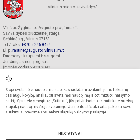
Vilniaus miesto savivaldybė
Vilniaus Žygimanto Augusto progimnazija
Savivaldybės biudžetinė įstaiga
Šeškinės g., Vilnius 07153
Tel./ faks.
+370 5 246 8454
El. p.
rastine@augusto.vilnius.lm.lt
Duomenys kaupiami ir saugomi
Juridinių asmenų registre
Įmonės kodas 290003090
Šioje svetainėje naudojame slapukus siekdami užtikrinti jums teikiamų
© 2021. Vilniaus Žygimanto Augusto progimnazija. Visos teisės saugomos.
paslaugų kokybę, analizuoti svetainės naudojimą ir optimizuoti naršymo
Kopijuoti turinį be raštiško mokyklos sutikimo griežtai draudžiama.
patirtį. Spustelėję mygtuką „Sutinku“, jūs patvirtinate, kad sutinkate su visų
slapukų naudojimu šioje svetainėje. Jei norite atšaukti arba pakeisti savo
Versija neįgaliesiems
Slapukų valdymas
sutikimus, prašome apsilankyti
slapukų valdymo puslapyje
.
Mes kuriame mokykloms
SVETAINESMOKYKLOMS.LT
NUSTATYMAI