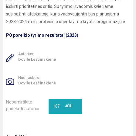
išskirti prioritetines sritis. Su tyrimo išvadomis kviečiame
susipažinti ataskaitoje, kuria vadovaujantis bus planuojama
2023-2024 m.m. profesinio orientavimo kryptis progimnazijoje.
PO poreikio tyrimo rezultatai (2023)
Autorius:
Dovilė Leščinskienė
Nuotraukos:
Dovilė Leščinskienė
Nepamirškite
107
AČIŪ
padėkoti autoriui