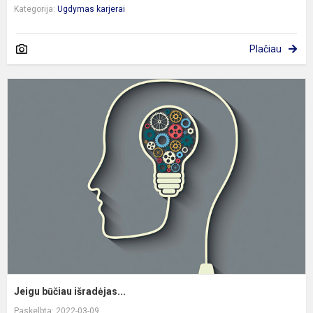
Kategorija:
Ugdymas karjerai
Plačiau
J
b
i
Jeigu būčiau išradėjas...
Paskelbta: 2022-03-09