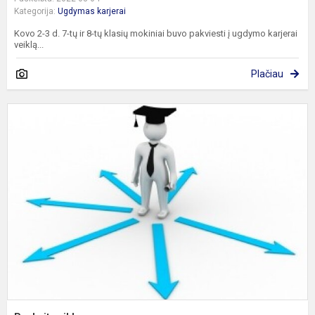
Kategorija:
Ugdymas karjerai
Kovo 2-3 d. 7-tų ir 8-tų klasių mokiniai buvo pakviesti į ugdymo karjerai
veiklą...
Plačiau
P
c