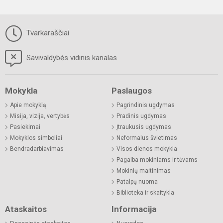
Tvarkaraščiai
Savivaldybės vidinis kanalas
Mokykla
Paslaugos
Apie mokyklą
Pagrindinis ugdymas
Misija, vizija, vertybės
Pradinis ugdymas
Pasiekimai
Įtraukusis ugdymas
Mokyklos simboliai
Neformalus švietimas
Bendradarbiavimas
Visos dienos mokykla
Pagalba mokiniams ir tėvams
Mokinių maitinimas
Patalpų nuoma
Biblioteka ir skaitykla
Ataskaitos
Informacija