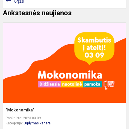
Grįžti
Ankstesnės naujienos
"
"Mokonomika"
Paskelbta: 2023-03-09
Kategorija:
Ugdymas karjerai