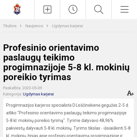
Paieška
Men
Titulinis
Naujienos
Ugdymas karjerai
Profesinio orientavimo
paslaugų teikimo
progimnazijoje 5-8 kl. mokinių
poreikio tyrimas
Paskelbta: 2023-05-09
Kategorija:
Ugdymas karjerai
Progimnazijos karjeros specialistė D.Leščinskienė gegužės 2-5 d.
atliko "Profesinio orientavimo paslaugų teikimo progimnazijoje
5-8 kl. mokinių poreikio tyrimą". Tyrime dalyvavo 48,96%
pakviestų dalyvauti 5-8 kl. mokinių. Tyrimo tikslas - išsiaiškinti 5-8
kl. mokinių žinias apie profesinį orientavimą progimnazijoje ir