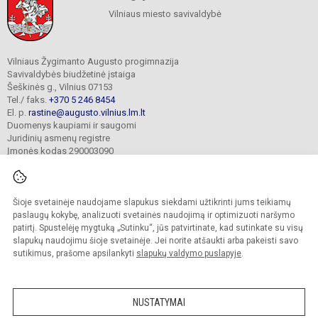
Vilniaus miesto savivaldybė
Vilniaus Žygimanto Augusto progimnazija
Savivaldybės biudžetinė įstaiga
Šeškinės g., Vilnius 07153
Tel./ faks.
+370 5 246 8454
El. p.
rastine@augusto.vilnius.lm.lt
Duomenys kaupiami ir saugomi
Juridinių asmenų registre
Įmonės kodas 290003090
Šioje svetainėje naudojame slapukus siekdami užtikrinti jums teikiamų
© 2021. Vilniaus Žygimanto Augusto progimnazija. Visos teisės saugomos.
paslaugų kokybę, analizuoti svetainės naudojimą ir optimizuoti naršymo
Kopijuoti turinį be raštiško mokyklos sutikimo griežtai draudžiama.
patirtį. Spustelėję mygtuką „Sutinku“, jūs patvirtinate, kad sutinkate su visų
slapukų naudojimu šioje svetainėje. Jei norite atšaukti arba pakeisti savo
Versija neįgaliesiems
Slapukų valdymas
sutikimus, prašome apsilankyti
slapukų valdymo puslapyje
.
Mes kuriame mokykloms
SVETAINESMOKYKLOMS.LT
NUSTATYMAI