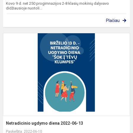
Kovo 9 d. net 250 progimnazijos 2-8 klasių mokinių dalyvavo
didžiausioje nuotoli...
Plačiau
N
u
d
2
0
1
Netradicinio ugdymo diena 2022-06-13
Paskelbta: 2022-06-10