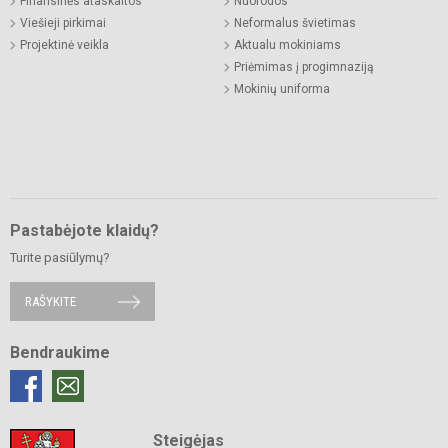
Finansinės ataskaitos
Nuorodos
Viešieji pirkimai
Neformalus švietimas
Projektinė veikla
Aktualu mokiniams
Priėmimas į progimnaziją
Mokinių uniforma
Pastabėjote klaidų?
Turite pasiūlymų?
RAŠYKITE
Bendraukime
Steigėjas