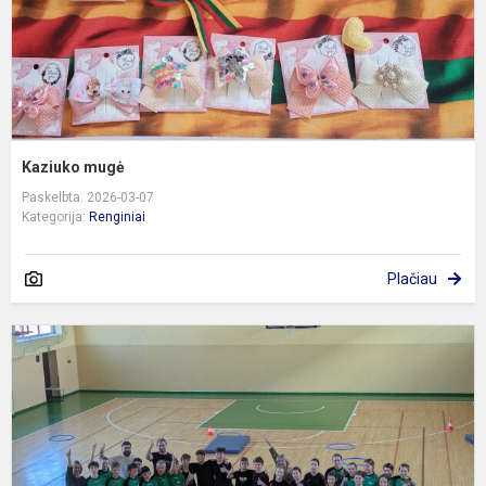
Kaziuko mugė
Paskelbta: 2026-03-07
Kategorija:
Renginiai
Plačiau
D
s
v