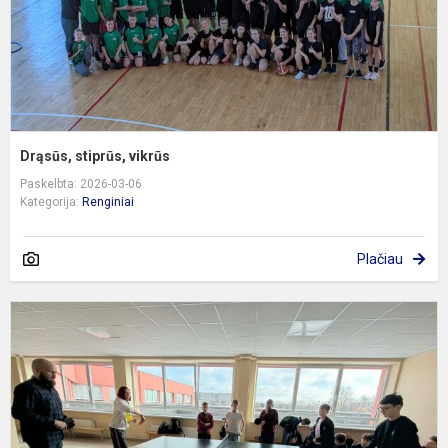
Drąsūs, stiprūs, vikrūs
Paskelbta: 2026-03-06
Kategorija:
Renginiai
Plačiau
S
ir
a
v