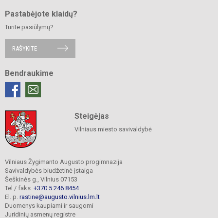
Pastabėjote klaidų?
Turite pasiūlymų?
RAŠYKITE
Bendraukime
Steigėjas
Vilniaus miesto savivaldybė
Vilniaus Žygimanto Augusto progimnazija
Savivaldybės biudžetinė įstaiga
Šeškinės g., Vilnius 07153
Tel./ faks.
+370 5 246 8454
El. p.
rastine@augusto.vilnius.lm.lt
Duomenys kaupiami ir saugomi
Juridinių asmenų registre