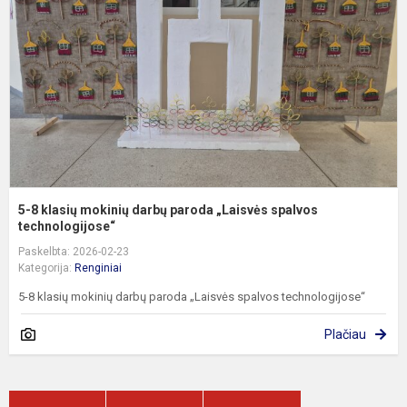
m
d
p
„
s
t
5-8 klasių mokinių darbų paroda „Laisvės spalvos
technologijose“
Paskelbta: 2026-02-23
Kategorija:
Renginiai
5-8 klasių mokinių darbų paroda „Laisvės spalvos technologijose“
Plačiau