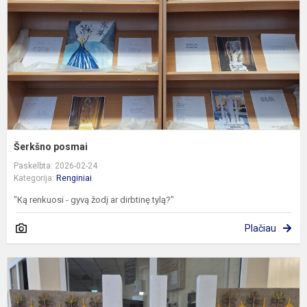
Šerkšno posmai
Paskelbta: 2026-02-24
Kategorija:
Renginiai
"Ką renkuosi - gyvą žodį ar dirbtinę tylą?"
Plačiau
5
8
k