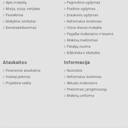
Apie mokyklą
Pagrindinis ugdymas
Misija, vizija, vertybės
Pradinis ugdymas
Pasiekimai
Įtraukusis ugdymas
Mokyklos simboliai
Neformalus švietimas
Bendradarbiavimas
Visos dienos mokykla
Pagalba mokiniams ir tėvams
Mokinių maitinimas
Patalpų nuoma
Biblioteka ir skaitykla
Ataskaitos
Informacija
Finansinės ataskaitos
Nuorodos
Viešieji pirkimai
Neformalus švietimas
Projektinė veikla
Aktualu mokiniams
Priėmimas į progimnaziją
Mokinių uniforma