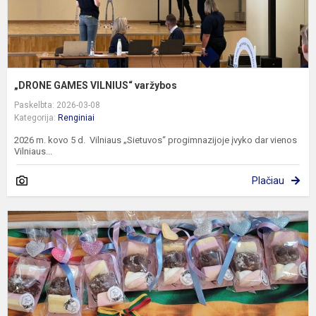
„DRONE GAMES VILNIUS“ varžybos
Paskelbta: 2026-03-08
Kategorija:
Renginiai
2026 m. kovo 5 d. Vilniaus „Sietuvos“ progimnazijoje įvyko dar vienos
Vilniaus...
Plačiau
K
m