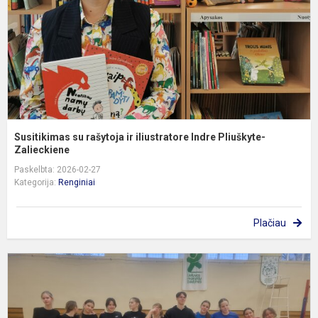
I
P
Za
Susitikimas su rašytoja ir iliustratore Indre Pliuškyte-
Zalieckiene
Paskelbta: 2026-02-27
Kategorija:
Renginiai
Plačiau
T
v