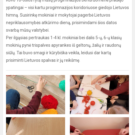
Kovo 10-osios rytą mūsų progimnazijos bendruomenė pradėjo
ypatingai – visi kartu progimnazijos koridoriuose giedojo Lietuvos
himną. Susirinkę mokiniai ir mokytojai pagerbė Lietuvos
nepriklausomybės atkūrimo dieną, prisimindami šios datos
svarbą mūsų valstybei.
Per ilgąsias pertraukas 1-4 kl. mokiniai bei dalis 5-ų, 6-ų klasių
mokinių pynė trispalves apyrankes iš geltonų, žalių ir raudonų
siūlų. Tai buvo smagi ir kūrybiška veikla, leidusi dar kartą
prisiminti Lietuvos spalvas ir jų reikšmę.