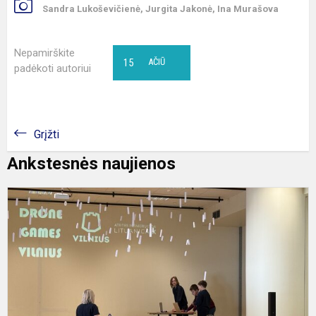
Sandra Lukoševičienė, Jurgita Jakonė, Ina Murašova
Nepamirškite
15
AČIŪ
padėkoti autoriui
Grįžti
Ankstesnės naujienos
„
G
V
v