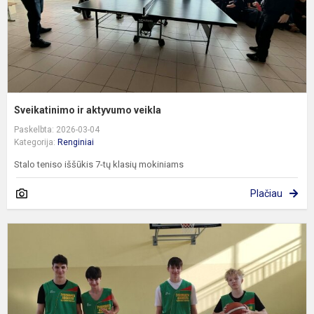
Sveikatinimo ir aktyvumo veikla
Paskelbta: 2026-03-04
Kategorija:
Renginiai
Stalo teniso iššūkis 7-tų klasių mokiniams
Plačiau
2
2
m
V
m