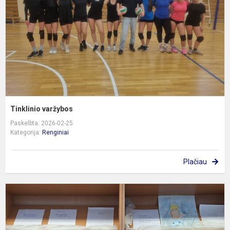
Tinklinio varžybos
Paskelbta: 2026-02-25
Kategorija:
Renginiai
Plačiau
Š
p