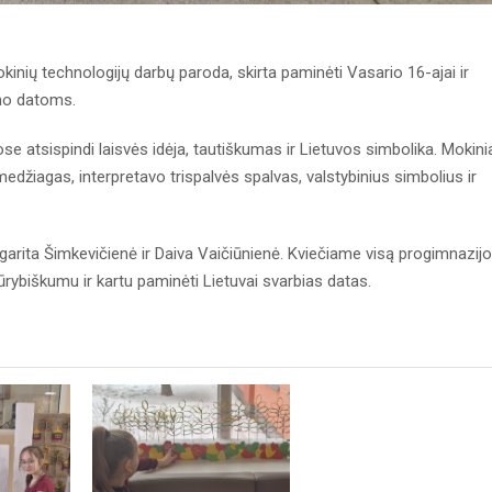
nių technologijų darbų paroda, skirta paminėti Vasario 16-ajai ir
mo datoms.
se atsispindi laisvės idėja, tautiškumas ir Lietuvos simbolika. Mokinia
medžiagas, interpretavo trispalvės spalvas, valstybinius simbolius ir
rita Šimkevičienė ir Daiva Vaičiūnienė. Kviečiame visą progimnazij
rybiškumu ir kartu paminėti Lietuvai svarbias datas.