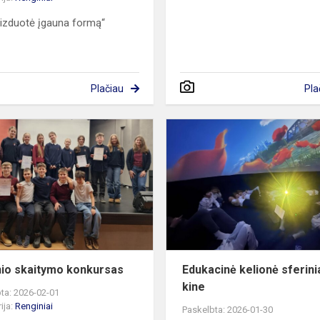
aizduotė įgauna formą“
Plačiau
Pla
Meninio
skaitymo
konkursas
io skaitymo konkursas
Edukacinė kelionė sferin
kine
ta: 2026-02-01
ija:
Renginiai
Paskelbta: 2026-01-30