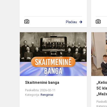
Plačiau
Skaitmeninė
banga
Skaitmeninė banga
„Keli
5C kl
Paskelbta: 2026-02-11
„Maža
Kategorija:
Renginiai
Paskelb
Kategor