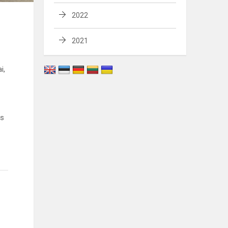
2022
2021
i,
os