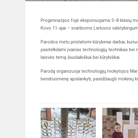
Progimnazijos fojė eksponuojama 5–8 klasių moki
Kovo 11-ajai – svarbioms Lietuvos valstybingu
Parodos metu pristatomi kūrybiniai darbai, kuriuo
pasitelkdami įvairias technologijų technikas bei 
laisvės temą šiuolaikiškai bei kūrybiškai.
Parodą organizuoja technologijų mokytojos Marga
bendruomenę apsilankyti, pasidžiaugti mokinių kū