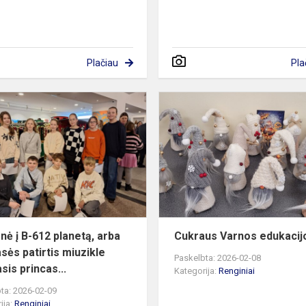
Plačiau
Pla
„Kelionė
į
B-
612
planetą,
arba
5C
klasės
patirtis
onė į B-612 planetą, arba
Cukraus Varnos edukacij
miuzikle...
asės patirtis miuzikle
Paskelbta: 2026-02-08
sis princas...
Kategorija:
Renginiai
ta: 2026-02-09
ija:
Renginiai