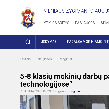
VILNIAUS ŽYGIMANTO AUGU
VEIKLOS SRITYS
PASLAUGOS
ADMI
PRADŽIA
UGDYMAS
PAGALBA MOKINIAMS IR 
Titulinis
Naujienos
Renginiai
5-8 klasių mokinių darbų p
technologijose“
Paskelbta: 2026-02-23
Kategorija:
Renginiai