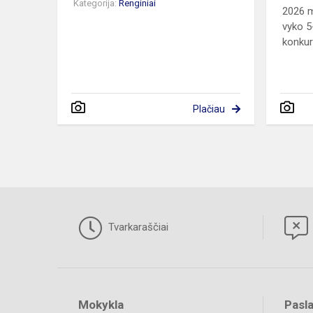
Kategorija:
Renginiai
2026 m
vyko 5
konkurs
Plačiau
Tvarkaraščiai
Mokykla
Pasl