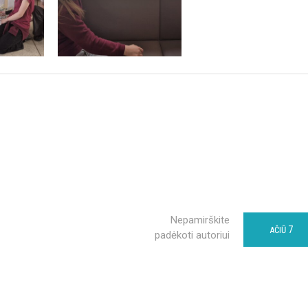
Nepamirškite
7
AČIŪ
padėkoti autoriui