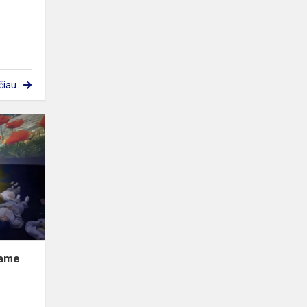
čiau
Edukacinė
kelionė
sferiniame
kine
iame