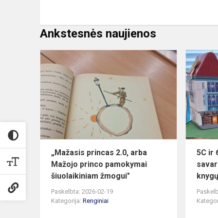
Ankstesnės naujienos
„Mažasis
princas
2.0,
arba
Mažojo
princo
pamokymai
šiuolaik...
„Mažasis princas 2.0, arba
5C ir
Mažojo princo pamokymai
savar
šiuolaikiniam žmogui"
knygų
Paskelbta: 2026-02-19
Paskelb
Kategorija:
Renginiai
Kategor