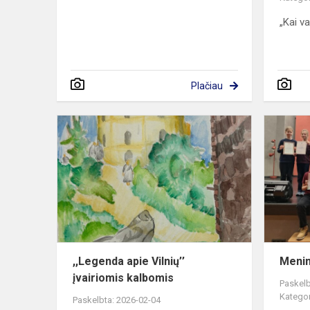
„Kai v
Plačiau
,,Legenda
apie
Vilnių’’
įvairiomis
kalbomis
,,Legenda apie Vilnių’’
Menin
įvairiomis kalbomis
Paskelb
Kategor
Paskelbta: 2026-02-04