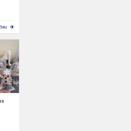
čiau
Cukraus
Varnos
edukacijos
os