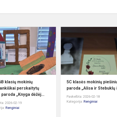
5C
ir
6B
klasių
mokinių
savarankiškai
perskaitytų
knygų
par...
 6B klasių mokinių
5C klasės mokinių piešini
ankiškai perskaitytų
paroda „Alisa ir Stebuklų 
 paroda „Knyga dėžėj...
Paskelbta: 2026-02-18
Kategorija:
Renginiai
ta: 2026-02-19
ija:
Renginiai