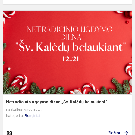
N
u
d
„
K
b
Netradicinio ugdymo diena „Šv. Kalėdų belaukiant“
Paskelbta: 2022-12-22
Kategorija:
Renginiai
Plačiau