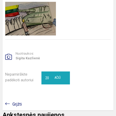
Nuotraukos:
Sigita Kazlienė
Nepamirškite
20
AČIŪ
padėkoti autoriui
Grįžti
Ankstesnės naujienos