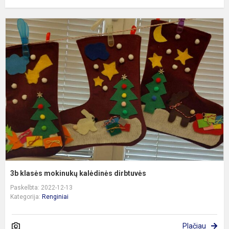
3
k
m
k
d
3b klasės mokinukų kalėdinės dirbtuvės
Paskelbta: 2022-12-13
Kategorija:
Renginiai
Plačiau