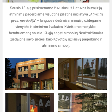
Sausio 13-ąją prisimename žuvusius už Lietuvos laisvę ir jų
atminimą pagerbiame visuotine pilietine iniciatyva „
Atmintis
gyva, nes liudija
“ – languose dešimčiai minučių uždegame
vienybės ir atminimo žvakutes. Kviečiame mokyklos
bendruomenę sausio 13-ąją segėti simbolinį Neužmirštuolės
žiedą prie savo širdies, kaip Kovotojų už laisvę pagerbimo ir
atminimo simbolį.