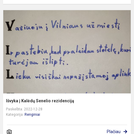
I
į
K
S
r
Išvyka į Kalėdų Senelio rezidenciją
Paskelbta: 2022-12-28
Kategorija:
Renginiai
Plačiau