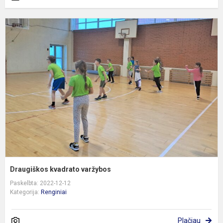
D
k
v
Draugiškos kvadrato varžybos
Paskelbta: 2022-12-12
Kategorija:
Renginiai
Plačiau