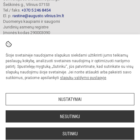
Šeškinės g., Vilnius 07153
Tel./ faks.
+370 5 246 8454
El. p.
rastine@augusto.vilnius.lm.lt
Duomenys kaupiami ir saugomi
Juridinių asmenų registre
Įmonės kodas 290003090
Šioje svetainėje naudojame slapukus siekdami užtikrinti jums teikiamų
© 2021. Vilniaus Žygimanto Augusto progimnazija. Visos teisės saugomos.
paslaugų kokybę, analizuoti svetainės naudojimą ir optimizuoti naršymo
Kopijuoti turinį be raštiško mokyklos sutikimo griežtai draudžiama.
patirtį. Spustelėję mygtuką „Sutinku“, jūs patvirtinate, kad sutinkate su visų
slapukų naudojimu šioje svetainėje. Jei norite atšaukti arba pakeisti savo
Versija neįgaliesiems
Slapukų valdymas
sutikimus, prašome apsilankyti
slapukų valdymo puslapyje
.
Mes kuriame mokykloms
SVETAINESMOKYKLOMS.LT
NUSTATYMAI
NESUTINKU
SUTINKU