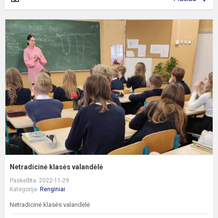
N
k
v
Netradicinė klasės valandėlė
Paskelbta: 2022-11-29
Kategorija:
Renginiai
Netradicinė klasės valandėlė