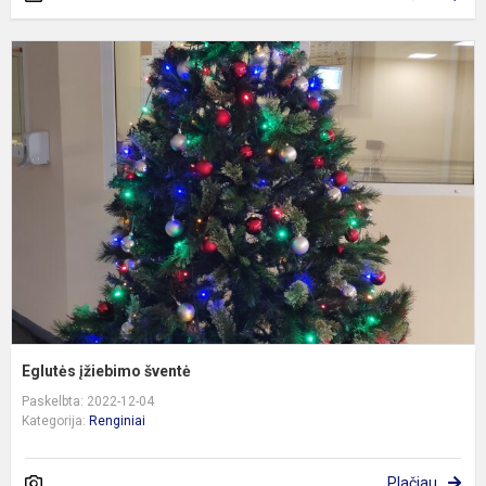
E
į
š
Eglutės įžiebimo šventė
Paskelbta: 2022-12-04
Kategorija:
Renginiai
Plačiau