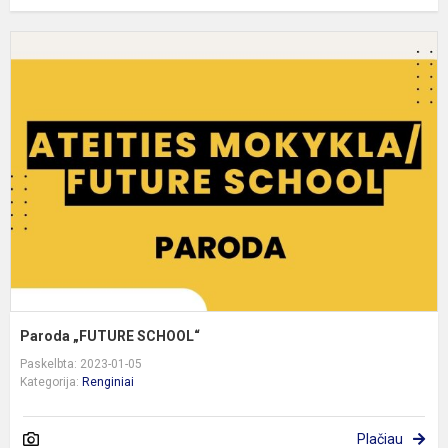
P
„
S
Paroda „FUTURE SCHOOL“
Paskelbta: 2023-01-05
Kategorija:
Renginiai
Plačiau