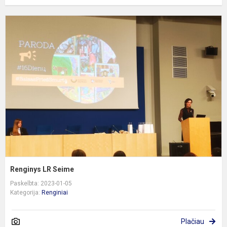
R
L
S
Renginys LR Seime
Paskelbta: 2023-01-05
Kategorija:
Renginiai
Plačiau