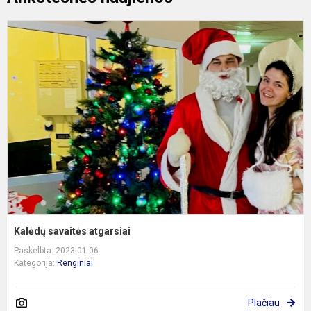
K
s
a
Kalėdų savaitės atgarsiai
Paskelbta: 2023-01-06
Kategorija:
Renginiai
Plačiau