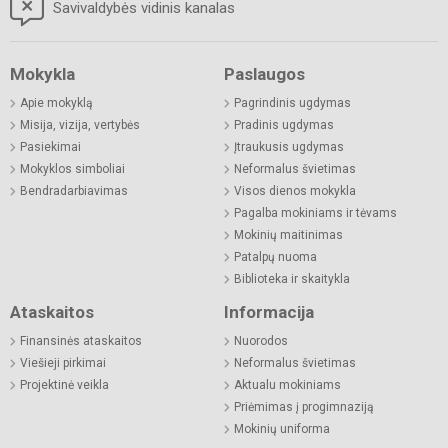
Savivaldybės vidinis kanalas
Mokykla
Paslaugos
Apie mokyklą
Pagrindinis ugdymas
Misija, vizija, vertybės
Pradinis ugdymas
Pasiekimai
Įtraukusis ugdymas
Mokyklos simboliai
Neformalus švietimas
Bendradarbiavimas
Visos dienos mokykla
Pagalba mokiniams ir tėvams
Mokinių maitinimas
Patalpų nuoma
Biblioteka ir skaitykla
Ataskaitos
Informacija
Finansinės ataskaitos
Nuorodos
Viešieji pirkimai
Neformalus švietimas
Projektinė veikla
Aktualu mokiniams
Priėmimas į progimnaziją
Mokinių uniforma