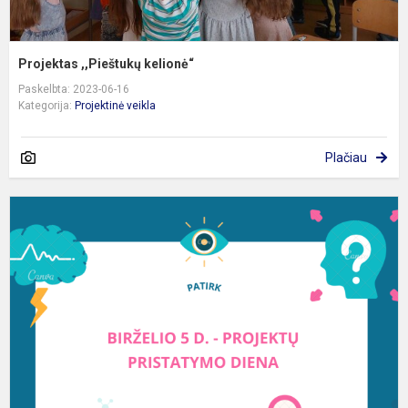
Projektas ,,Pieštukų kelionė“
Paskelbta: 2023-06-16
Kategorija:
Projektinė veikla
Plačiau
B
5
d
-
P
p
„
V
v