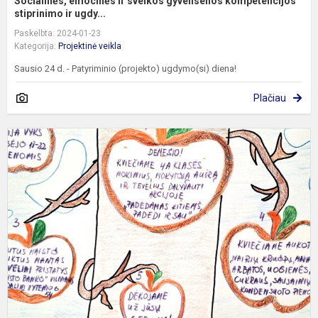
Socialinės, emocinės ir sveikos gyvensenos kompetencijos
stiprinimo ir ugdy...
Paskelbta: 2024-01-23
Kategorija:
Projektinė veikla
Sausio 24 d. - Patyriminio (projekto) ugdymo(si) diena!
Plačiau
P
k
p
ir
s