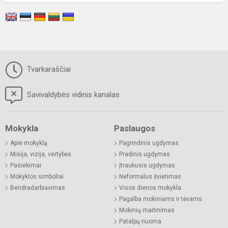
Tvarkaraščiai
Savivaldybės vidinis kanalas
Mokykla
Paslaugos
Apie mokyklą
Pagrindinis ugdymas
Misija, vizija, vertybės
Pradinis ugdymas
Pasiekimai
Įtraukusis ugdymas
Mokyklos simboliai
Neformalus švietimas
Bendradarbiavimas
Visos dienos mokykla
Pagalba mokiniams ir tėvams
Mokinių maitinimas
Patalpų nuoma