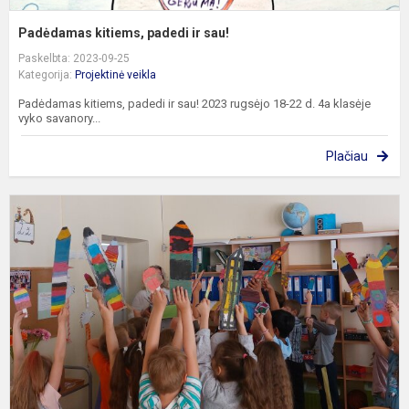
Padėdamas kitiems, padedi ir sau!
Paskelbta: 2023-09-25
Kategorija:
Projektinė veikla
Padėdamas kitiems, padedi ir sau! 2023 rugsėjo 18-22 d. 4a klasėje
vyko savanory...
Plačiau
P
,
k