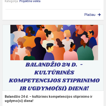
Kategorija:
Projektinė veikla
Plačiau
B
2
d
–
k
k
s
ir
ug
Balandžio 24 d. – kultūrinės kompetencijos stiprinimo ir
ugdymo(si) diena!