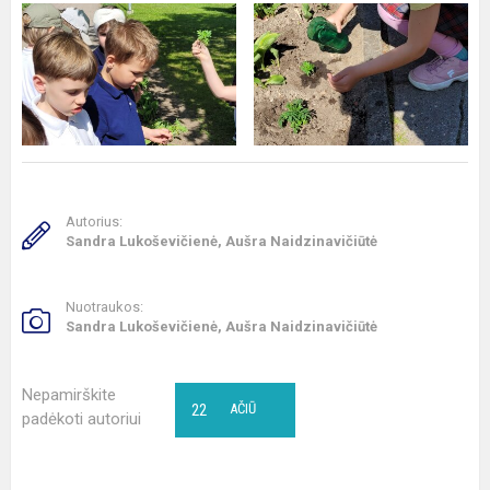
Autorius:
Sandra Lukoševičienė, Aušra Naidzinavičiūtė
Nuotraukos:
Sandra Lukoševičienė, Aušra Naidzinavičiūtė
Nepamirškite
22
AČIŪ
padėkoti autoriui