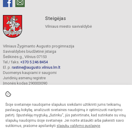
Steigėjas
Vilniaus miesto savivaldybė
Vilniaus Žygimanto Augusto progimnazija
Savivaldybės biudžetinė įstaiga
Šeškinės g., Vilnius 07153
Tel./ faks.
+370 5 246 8454
El. p.
rastine@augusto.vilnius.lm.lt
Duomenys kaupiami ir saugomi
Juridinių asmenų registre
Įmonės kodas 290003090
Šioje svetainėje naudojame slapukus siekdami užtikrinti jums teikiamų
© 2021. Vilniaus Žygimanto Augusto progimnazija. Visos teisės saugomos.
paslaugų kokybę, analizuoti svetainės naudojimą ir optimizuoti naršymo
Kopijuoti turinį be raštiško mokyklos sutikimo griežtai draudžiama.
patirtį. Spustelėję mygtuką „Sutinku“, jūs patvirtinate, kad sutinkate su visų
slapukų naudojimu šioje svetainėje. Jei norite atšaukti arba pakeisti savo
Versija neįgaliesiems
Slapukų valdymas
sutikimus, prašome apsilankyti
slapukų valdymo puslapyje
.