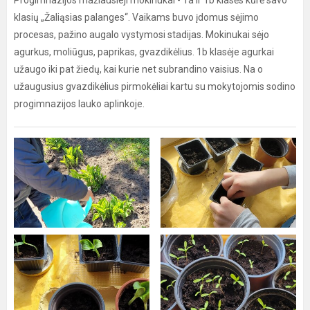
Progimnazijos mažiausieji mokinukai - 1a ir 1b klasės kūrė savo
klasių „Žaliąsias palanges“. Vaikams buvo įdomus sėjimo
procesas, pažino augalo vystymosi stadijas. Mokinukai sėjo
agurkus, moliūgus, paprikas, gvazdikėlius. 1b klasėje agurkai
užaugo iki pat žiedų, kai kurie net subrandino vaisius. Na o
užaugusius gvazdikėlius pirmokėliai kartu su mokytojomis sodino
progimnazijos lauko aplinkoje.