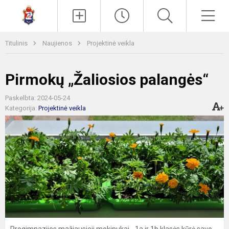
Paieška
Men
Titulinis
Naujienos
Projektinė veikla
Pirmokų „Žaliosios palangės“
Paskelbta: 2024-05-24
Kategorija:
Projektinė veikla