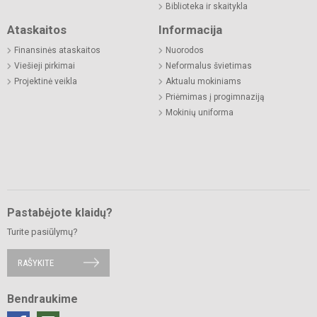
Biblioteka ir skaitykla
Ataskaitos
Informacija
Finansinės ataskaitos
Nuorodos
Viešieji pirkimai
Neformalus švietimas
Projektinė veikla
Aktualu mokiniams
Priėmimas į progimnaziją
Mokinių uniforma
Pastabėjote klaidų?
Turite pasiūlymų?
RAŠYKITE
Bendraukime