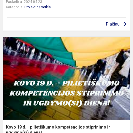
Paskelbta: 2024-04-23
Kategorija:
Projektinė veikla
Plačiau
K
1
d
-
p
k
s
ir
u
Kovo 19 d. - pilietiškumo kompetencijos stiprinimo ir
ugdymo(si) diena!