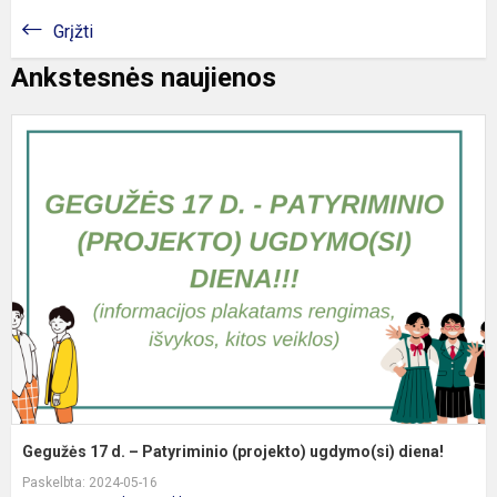
Grįžti
Ankstesnės naujienos
G
1
d
–
P
(
u
d
Gegužės 17 d. – Patyriminio (projekto) ugdymo(si) diena!
Paskelbta: 2024-05-16