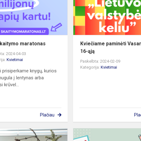
kaitymo maratonas
Kviečiame paminėti Vasar
16-ąją
ta: 2024-04-03
ija:
Kvietimai
Paskelbta: 2024-02-09
Kategorija:
Kvietimai
i prisiperkame knygų, kurios
 nugula į lentynas arba
i krūvel...
Plačiau
Pla
Birželio
14–