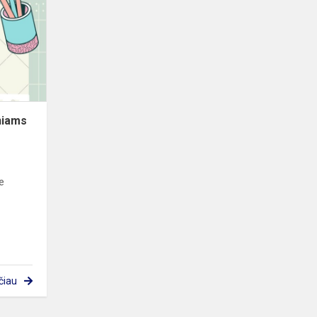
Ukrainos
mokiniams
niams
ie
čiau