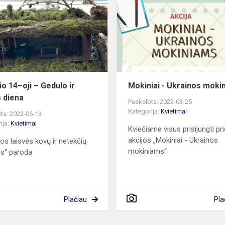
oji
–
Gedulo
ir
vilties
diena
io 14–oji – Gedulo ir
Mokiniai - Ukrainos moki
s diena
Paskelbta: 2022-03-25
Kategorija:
Kvietimai
ta: 2022-06-13
ija:
Kvietimai
Kviečiame visus prisijungti pr
akcijos „Mokiniai - Ukrainos
vos laisvės kovų ir netekčių
mokiniams“
jos“ paroda
Plačiau
Pla