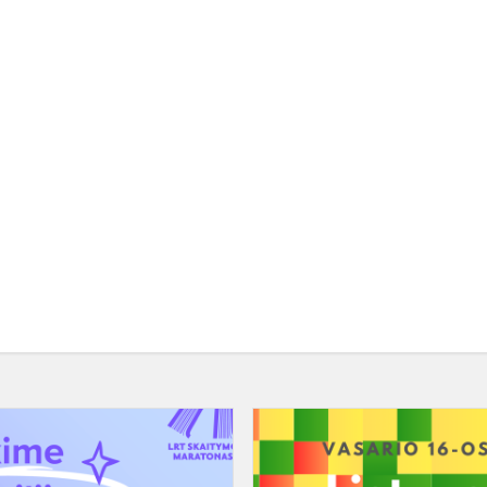
LRT
skaitymo
maratonas