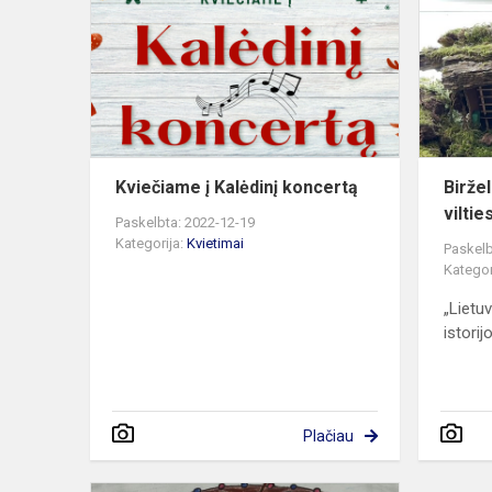
Kalėdinį
koncertą
Kviečiame į Kalėdinį koncertą
Biržel
viltie
Paskelbta: 2022-12-19
Kategorija:
Kvietimai
Paskelb
Kategor
„Lietu
istori
Plačiau