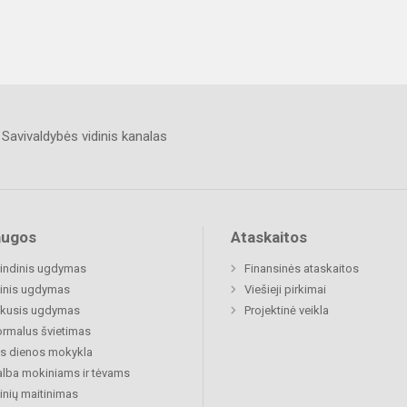
Savivaldybės vidinis kanalas
augos
Ataskaitos
indinis ugdymas
Finansinės ataskaitos
inis ugdymas
Viešieji pirkimai
ukusis ugdymas
Projektinė veikla
rmalus švietimas
s dienos mokykla
lba mokiniams ir tėvams
nių maitinimas