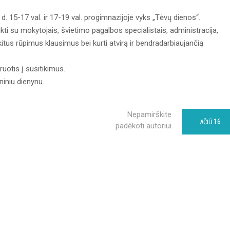
d. 15-17 val. ir 17-19 val. progimnazijoje vyks „Tėvų dienos“.
ti su mokytojais, švietimo pagalbos specialistais, administracija,
tus rūpimus klausimus bei kurti atvirą ir bendradarbiaujančią
ruotis į susitikimus.
niniu dienynu.
Nepamirškite
16
AČIŪ
padėkoti autoriui