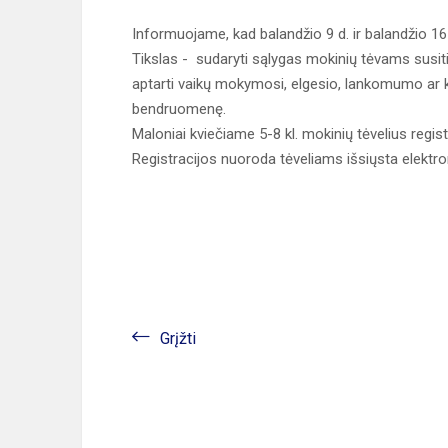
Informuojame, kad balandžio 9 d. ir balandžio 16 
Tikslas - sudaryti sąlygas mokinių tėvams susitik
aptarti vaikų mokymosi, elgesio, lankomumo ar ki
bendruomenę.
Maloniai kviečiame 5-8 kl. mokinių tėvelius regist
Registracijos nuoroda tėveliams išsiųsta elektro
Grįžti