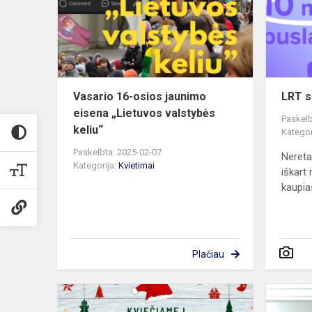
jaunimo
eisena
„Lietuvos
valstybės
keliu“
Vasario 16-osios jaunimo
LRT s
eisena „Lietuvos valstybės
Paskelb
keliu“
Kategor
Paskelbta: 2025-02-07
Nereta
Kategorija:
Kvietimai
iškart
kaupias
Plačiau
Kviečiame
į