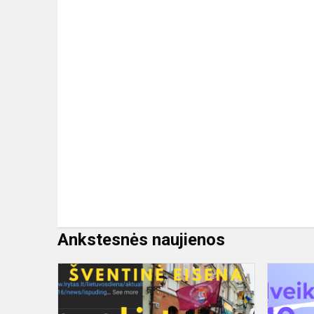
Ankstesnės naujienos
Vasario
16-
osios