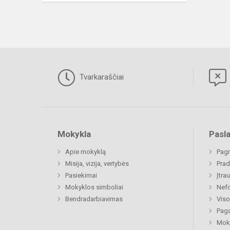
Tvarkaraščiai
Mokykla
Pasl
Apie mokyklą
Pagr
Misija, vizija, vertybės
Prad
Pasiekimai
Įtra
Mokyklos simboliai
Nefo
Bendradarbiavimas
Viso
Paga
Moki