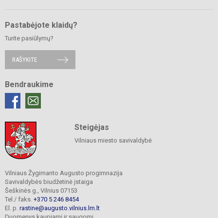
Pastabėjote klaidų?
Turite pasiūlymų?
RAŠYKITE
Bendraukime
Steigėjas
Vilniaus miesto savivaldybė
Vilniaus Žygimanto Augusto progimnazija
Savivaldybės biudžetinė įstaiga
Šeškinės g., Vilnius 07153
Tel./ faks.
+370 5 246 8454
El. p.
rastine@augusto.vilnius.lm.lt
Duomenys kaupiami ir saugomi