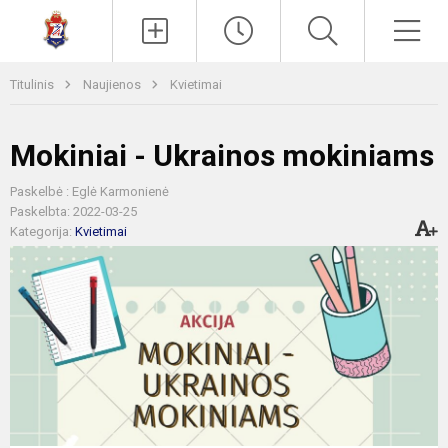
Paieška
Men
Titulinis
Naujienos
Kvietimai
Mokiniai - Ukrainos mokiniams
Paskelbė : Eglė Karmonienė
Paskelbta: 2022-03-25
Kategorija:
Kvietimai