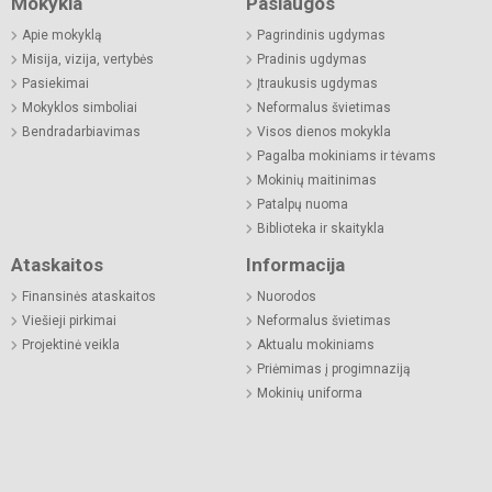
Mokykla
Paslaugos
Apie mokyklą
Pagrindinis ugdymas
Misija, vizija, vertybės
Pradinis ugdymas
Pasiekimai
Įtraukusis ugdymas
Mokyklos simboliai
Neformalus švietimas
Bendradarbiavimas
Visos dienos mokykla
Pagalba mokiniams ir tėvams
Mokinių maitinimas
Patalpų nuoma
Biblioteka ir skaitykla
Ataskaitos
Informacija
Finansinės ataskaitos
Nuorodos
Viešieji pirkimai
Neformalus švietimas
Projektinė veikla
Aktualu mokiniams
Priėmimas į progimnaziją
Mokinių uniforma