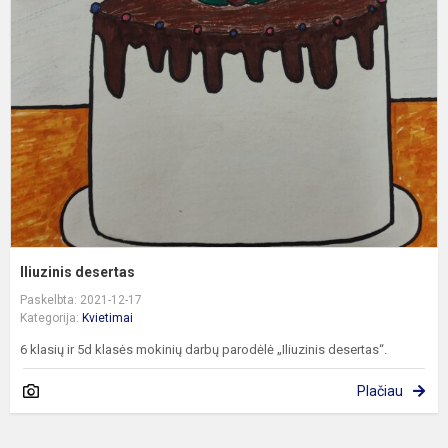
d
Iliuzinis desertas
Paskelbta: 2021-12-17
Kategorija:
Kvietimai
6 klasių ir 5d klasės mokinių darbų parodėlė „Iliuzinis desertas“.
Plačiau