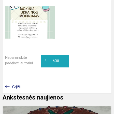
Nepamirškite
5
AČIŪ
padėkoti autoriui
Grįžti
Ankstesnės naujienos
I