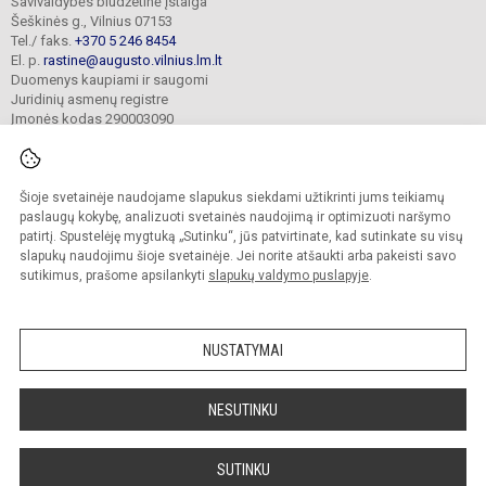
Savivaldybės biudžetinė įstaiga
Šeškinės g., Vilnius 07153
Tel./ faks.
+370 5 246 8454
El. p.
rastine@augusto.vilnius.lm.lt
Duomenys kaupiami ir saugomi
Juridinių asmenų registre
Įmonės kodas 290003090
Šioje svetainėje naudojame slapukus siekdami užtikrinti jums teikiamų
© 2021. Vilniaus Žygimanto Augusto progimnazija. Visos teisės saugomos.
paslaugų kokybę, analizuoti svetainės naudojimą ir optimizuoti naršymo
Kopijuoti turinį be raštiško mokyklos sutikimo griežtai draudžiama.
patirtį. Spustelėję mygtuką „Sutinku“, jūs patvirtinate, kad sutinkate su visų
slapukų naudojimu šioje svetainėje. Jei norite atšaukti arba pakeisti savo
Versija neįgaliesiems
Slapukų valdymas
sutikimus, prašome apsilankyti
slapukų valdymo puslapyje
.
Mes kuriame mokykloms
SVETAINESMOKYKLOMS.LT
NUSTATYMAI
NESUTINKU
SUTINKU