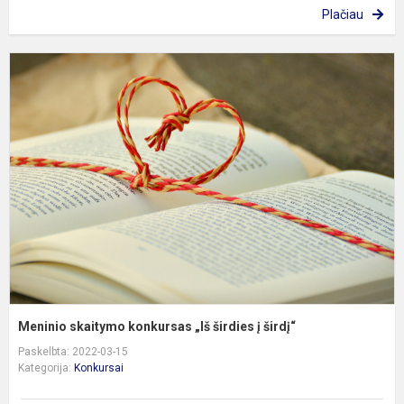
Plačiau
M
s
k
„
š
į
š
Meninio skaitymo konkursas „Iš širdies į širdį“
Paskelbta: 2022-03-15
Kategorija:
Konkursai