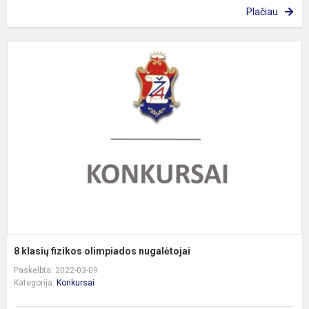
Plačiau
8
k
f
o
n
8 klasių fizikos olimpiados nugalėtojai
Paskelbta: 2022-03-09
Kategorija:
Konkursai