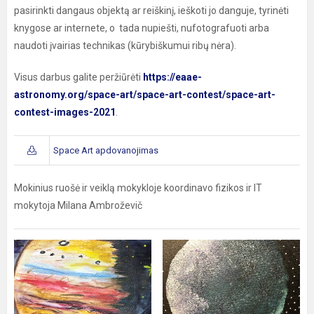
pasirinkti dangaus objektą ar reiškinį, ieškoti jo danguje, tyrinėti
knygose ar internete, o tada nupiešti, nufotografuoti arba
naudoti įvairias technikas (kūrybiškumui ribų nėra).
Visus darbus galite peržiūrėti
https://eaae-
astronomy.org/space-art/space-art-contest/space-art-
contest-images-2021
.
Space Art apdovanojimas
Mokinius ruošė ir veiklą mokykloje koordinavo fizikos ir IT
mokytoja Milana Ambroževič