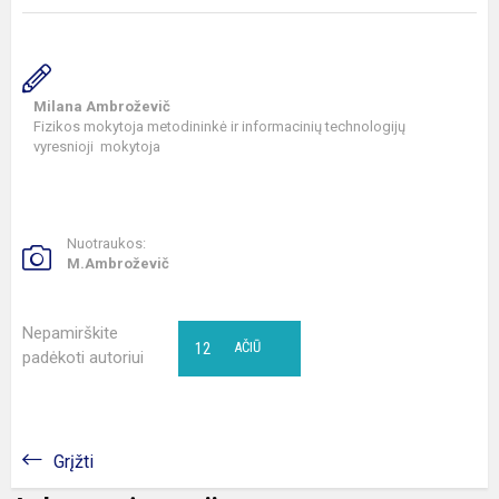
Milana Ambroževič
Fizikos mokytoja metodininkė ir informacinių technologijų
vyresnioji mokytoja
Nuotraukos:
M.Ambroževič
Nepamirškite
12
AČIŪ
padėkoti autoriui
Grįžti