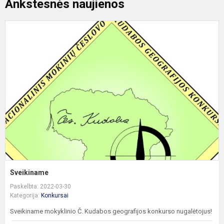
Ankstesnės naujienos
S
Sveikiname
Paskelbta: 2022-03-30
Kategorija:
Konkursai
Sveikiname mokyklinio Č. Kudabos geografijos konkurso nugalėtojus!