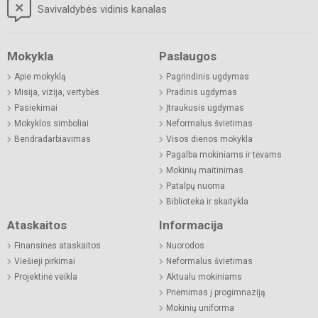
Savivaldybės vidinis kanalas
Mokykla
Paslaugos
Apie mokyklą
Pagrindinis ugdymas
Misija, vizija, vertybės
Pradinis ugdymas
Pasiekimai
Įtraukusis ugdymas
Mokyklos simboliai
Neformalus švietimas
Bendradarbiavimas
Visos dienos mokykla
Pagalba mokiniams ir tėvams
Mokinių maitinimas
Patalpų nuoma
Biblioteka ir skaitykla
Ataskaitos
Informacija
Finansinės ataskaitos
Nuorodos
Viešieji pirkimai
Neformalus švietimas
Projektinė veikla
Aktualu mokiniams
Priėmimas į progimnaziją
Mokinių uniforma