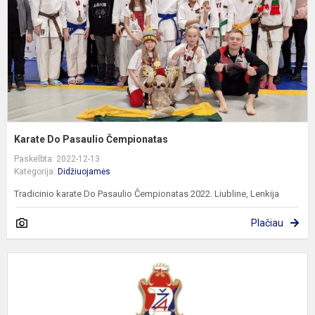
Karate Do Pasaulio Čempionatas
Paskelbta: 2022-12-13
Kategorija:
Didžiuojamės
Tradicinio karate Do Pasaulio Čempionatas 2022. Liubline, Lenkija
Plačiau
S
2
0