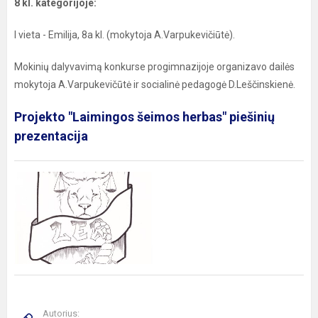
8 kl. kategorijoje:
I vieta - Emilija, 8a kl. (mokytoja A.Varpukevičiūtė).
Mokinių dalyvavimą konkurse progimnazijoje organizavo dailės
mokytoja A.Varpukevičūtė ir socialinė pedagogė D.Leščinskienė.
Projekto "Laimingos šeimos herbas" piešinių
prezentacija
Autorius: