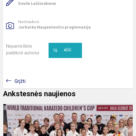
Dovilė Leščinskienė
Nuotraukos:
Jurbarko Naujamiesčio progimnazija
Nepamirškite
16
AČIŪ
padėkoti autoriui
Grįžti
Ankstesnės naujienos
K
D
P
Č