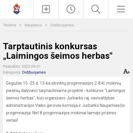
Paieška
Men
Titulinis
Naujienos
Didžiuojamės
Tarptautinis konkursas
„Laimingos šeimos herbas"
Paskelbta: 2023-05-31
Kategorija:
Didžiuojamės
Gegužės 15 -25 d. 13-ka atrinktų progimnazijos 2-8 kl. mokinių
piešinių dalyvavo tarptautiniame projekte - konkurse "Laimingos
šeimos herbas", kurį organizavo Jurbarko raj. savivaldybės
administracijos Vaiko gerovės komisija ir Jurbarko Naujamiesčio
progimnazija. Net 8 progimnazijos mokiniai laimėjo prizines
vietas!