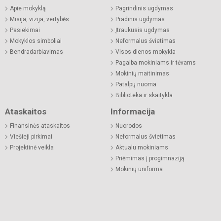
Apie mokyklą
Pagrindinis ugdymas
Misija, vizija, vertybės
Pradinis ugdymas
Pasiekimai
Įtraukusis ugdymas
Mokyklos simboliai
Neformalus švietimas
Bendradarbiavimas
Visos dienos mokykla
Pagalba mokiniams ir tėvams
Mokinių maitinimas
Patalpų nuoma
Biblioteka ir skaitykla
Ataskaitos
Informacija
Finansinės ataskaitos
Nuorodos
Viešieji pirkimai
Neformalus švietimas
Projektinė veikla
Aktualu mokiniams
Priėmimas į progimnaziją
Mokinių uniforma