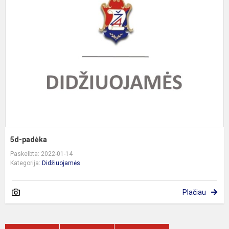
p
5d-padėka
Paskelbta: 2022-01-14
Kategorija:
Didžiuojamės
Plačiau