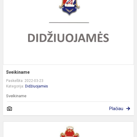
Sveikiname
Paskelbta: 2022-03-23
Kategorija:
Didžiuojamės
Sveikiname
Plačiau
S