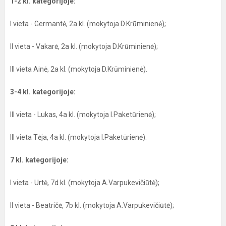
1-2 kl. kategorijoje:
I vieta - Germantė, 2a kl. (mokytoja D.Krūminienė);
II vieta - Vakarė, 2a kl. (mokytoja D.Krūminienė);
III vieta Ainė, 2a kl. (mokytoja D.Krūminienė).
3-4 kl. kategorijoje:
III vieta - Lukas, 4a kl. (mokytoja I.Paketūrienė);
III vieta Tėja, 4a kl. (mokytoja I.Paketūrienė).
7 kl. kategorijoje:
I vieta - Urtė, 7d kl. (mokytoja A.Varpukevičiūtė);
II vieta - Beatričė, 7b kl. (mokytoja A.Varpukevičiūtė);