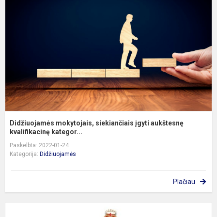
s
į
a
kv
Didžiuojamės mokytojais, siekiančiais įgyti aukštesnę
kvalifikacinę kategor...
Paskelbta: 2022-01-24
Kategorija:
Didžiuojamės
Plačiau
5