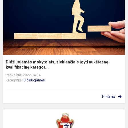
a
kv
Didžiuojamės mokytojais, siekiančiais įgyti aukštesnę
kvalifikacinę kategor...
Paskelbta: 2022-04-04
Kategorija:
Didžiuojamės
Plačiau
S