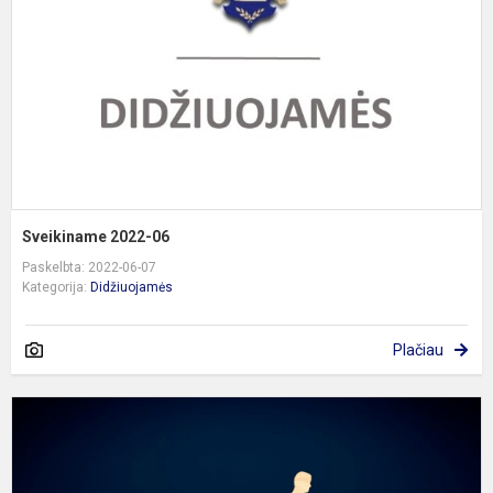
Sveikiname 2022-06
Paskelbta: 2022-06-07
Kategorija:
Didžiuojamės
Plačiau
D
m
s
į