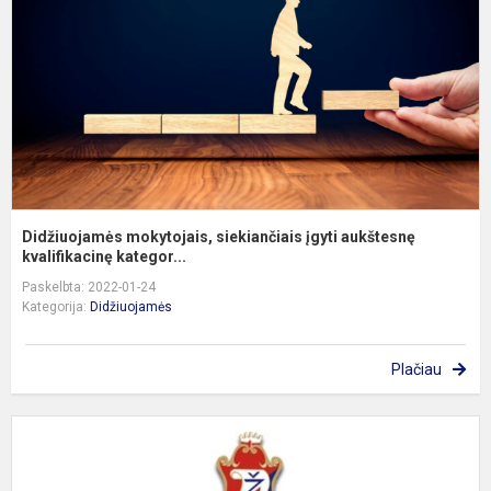
a
kv
Didžiuojamės mokytojais, siekiančiais įgyti aukštesnę
kvalifikacinę kategor...
Paskelbta: 2022-01-24
Kategorija:
Didžiuojamės
Plačiau
5
p