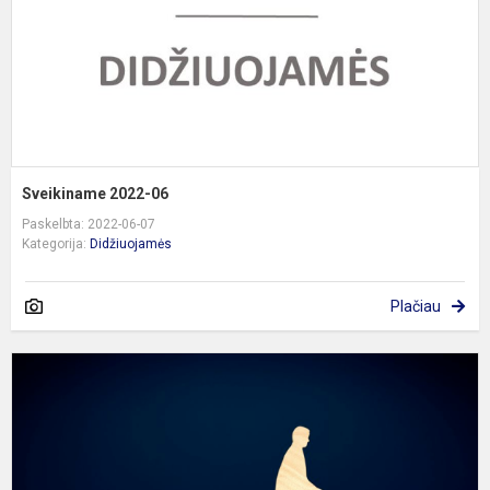
Sveikiname 2022-06
Paskelbta: 2022-06-07
Kategorija:
Didžiuojamės
Plačiau
D
m
s
į
a