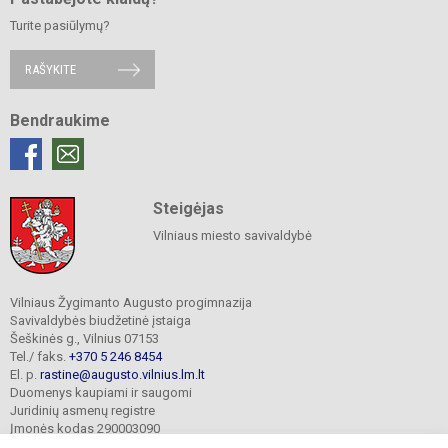
Turite pasiūlymų?
RAŠYKITE
Bendraukime
Steigėjas
Vilniaus miesto savivaldybė
Vilniaus Žygimanto Augusto progimnazija
Savivaldybės biudžetinė įstaiga
Šeškinės g., Vilnius 07153
Tel./ faks.
+370 5 246 8454
El. p.
rastine@augusto.vilnius.lm.lt
Duomenys kaupiami ir saugomi
Juridinių asmenų registre
Įmonės kodas 290003090