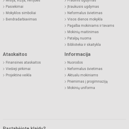
Misija, vizija, vertybės
Pradinis ugdymas
Pasiekimai
Įtraukusis ugdymas
Mokyklos simboliai
Neformalus švietimas
Bendradarbiavimas
Visos dienos mokykla
Pagalba mokiniams ir tėvams
Mokinių maitinimas
Patalpų nuoma
Biblioteka ir skaitykla
Ataskaitos
Informacija
Finansinės ataskaitos
Nuorodos
Viešieji pirkimai
Neformalus švietimas
Projektinė veikla
Aktualu mokiniams
Priėmimas į progimnaziją
Mokinių uniforma
Pastabėjote klaidų?