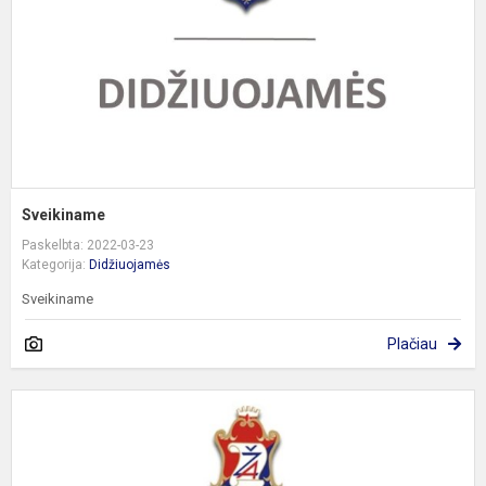
Sveikiname
Paskelbta: 2022-03-23
Kategorija:
Didžiuojamės
Sveikiname
Plačiau
S