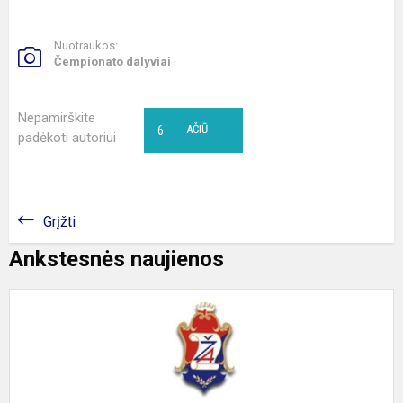
Nuotraukos:
Čempionato dalyviai
Nepamirškite
6
AČIŪ
padėkoti autoriui
Grįžti
Ankstesnės naujienos
S
2
0