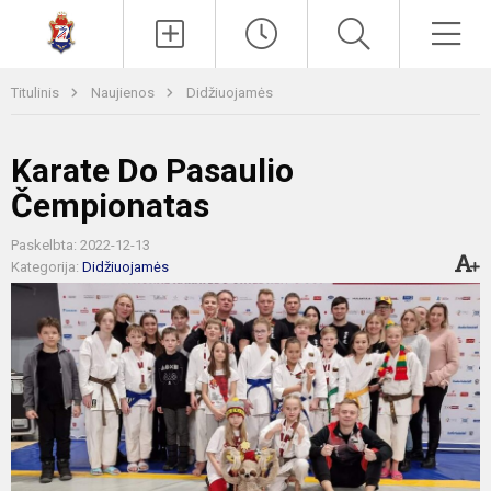
Paieška
Men
Titulinis
Naujienos
Didžiuojamės
Karate Do Pasaulio
Čempionatas
Paskelbta: 2022-12-13
Kategorija:
Didžiuojamės