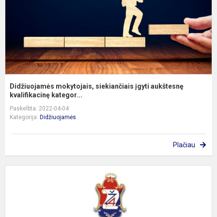
kv
Didžiuojamės mokytojais, siekiančiais įgyti aukštesnę
kvalifikacinę kategor...
Paskelbta: 2022-04-04
Kategorija:
Didžiuojamės
Plačiau
S