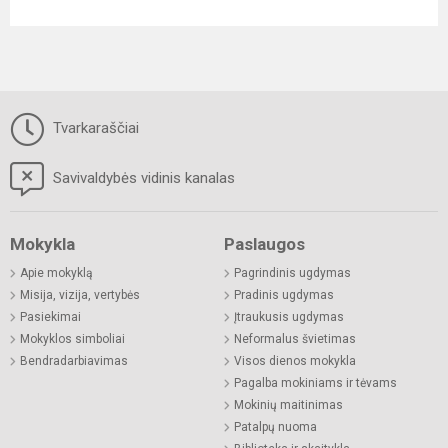
Tvarkaraščiai
Savivaldybės vidinis kanalas
Mokykla
Paslaugos
Apie mokyklą
Pagrindinis ugdymas
Misija, vizija, vertybės
Pradinis ugdymas
Pasiekimai
Įtraukusis ugdymas
Mokyklos simboliai
Neformalus švietimas
Bendradarbiavimas
Visos dienos mokykla
Pagalba mokiniams ir tėvams
Mokinių maitinimas
Patalpų nuoma