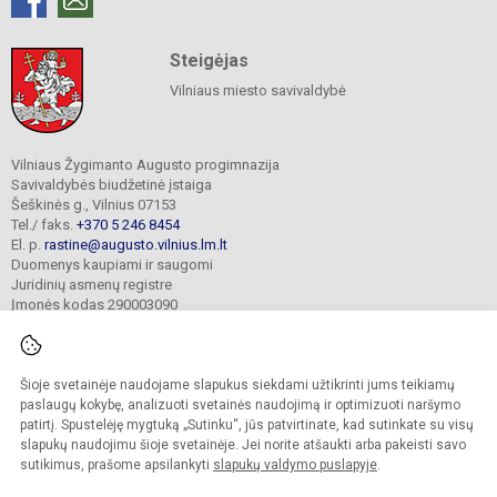
Steigėjas
Vilniaus miesto savivaldybė
Vilniaus Žygimanto Augusto progimnazija
Savivaldybės biudžetinė įstaiga
Šeškinės g., Vilnius 07153
Tel./ faks.
+370 5 246 8454
El. p.
rastine@augusto.vilnius.lm.lt
Duomenys kaupiami ir saugomi
Juridinių asmenų registre
Įmonės kodas 290003090
Šioje svetainėje naudojame slapukus siekdami užtikrinti jums teikiamų
© 2021. Vilniaus Žygimanto Augusto progimnazija. Visos teisės saugomos.
paslaugų kokybę, analizuoti svetainės naudojimą ir optimizuoti naršymo
Kopijuoti turinį be raštiško mokyklos sutikimo griežtai draudžiama.
patirtį. Spustelėję mygtuką „Sutinku“, jūs patvirtinate, kad sutinkate su visų
slapukų naudojimu šioje svetainėje. Jei norite atšaukti arba pakeisti savo
Versija neįgaliesiems
Slapukų valdymas
sutikimus, prašome apsilankyti
slapukų valdymo puslapyje
.
Mes kuriame mokykloms