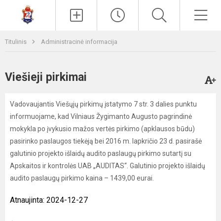
Paieška
Men
Titulinis
Administracinė informacija
Viešieji pirkimai
Vadovaujantis Viešųjų pirkimų įstatymo 7 str. 3 dalies punktu
informuojame, kad Vilniaus Žygimanto Augusto pagrindinė
mokykla po įvykusio mažos vertės pirkimo (apklausos būdu)
pasirinko paslaugos tiekėją bei 2016 m. lapkričio 23 d. pasirašė
galutinio projekto išlaidų audito paslaugų pirkimo sutartį su
Apskaitos ir kontrolės UAB „AUDITAS“. Galutinio projekto išlaidų
audito paslaugų pirkimo kaina – 1439,00 eurai.
Atnaujinta: 2024-12-27