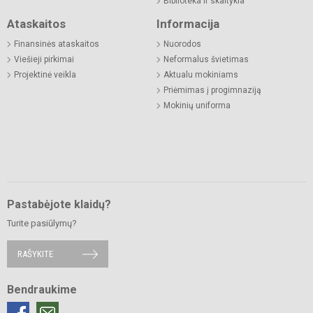
Biblioteka ir skaitykla
Ataskaitos
Informacija
Finansinės ataskaitos
Nuorodos
Viešieji pirkimai
Neformalus švietimas
Projektinė veikla
Aktualu mokiniams
Priėmimas į progimnaziją
Mokinių uniforma
Pastabėjote klaidų?
Turite pasiūlymų?
RAŠYKITE
Bendraukime