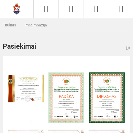
Paieška
Men
Titulinis
Progimnazija
Pasiekimai