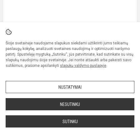
Šioje svetainėje naudojame slapukus siekdami užtikrinti jums teikiamų
paslaugų kokybę, analizuoti svetainės naudojimą ir optimizuoti naršymo
patirtį. Spustelėję mygtuką „Sutinku“, jūs patvirtinate, kad sutinkate su visų
slapukų naudojimu šioje svetainėje. Jei norite atšaukti arba pakeisti savo
sutikimus, prašome apsilankyti
slapukų valdymo puslapyje
.
NUSTATYMAI
NESUTINKU
SUTINKU