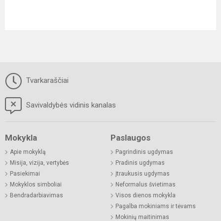
Tvarkaraščiai
Savivaldybės vidinis kanalas
Mokykla
Paslaugos
Apie mokyklą
Pagrindinis ugdymas
Misija, vizija, vertybės
Pradinis ugdymas
Pasiekimai
Įtraukusis ugdymas
Mokyklos simboliai
Neformalus švietimas
Bendradarbiavimas
Visos dienos mokykla
Pagalba mokiniams ir tėvams
Mokinių maitinimas