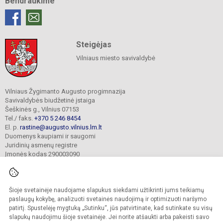
Bendraukime
Steigėjas
Vilniaus miesto savivaldybė
Vilniaus Žygimanto Augusto progimnazija
Savivaldybės biudžetinė įstaiga
Šeškinės g., Vilnius 07153
Tel./ faks.
+370 5 246 8454
El. p.
rastine@augusto.vilnius.lm.lt
Duomenys kaupiami ir saugomi
Juridinių asmenų registre
Įmonės kodas 290003090
Šioje svetainėje naudojame slapukus siekdami užtikrinti jums teikiamų
© 2021. Vilniaus Žygimanto Augusto progimnazija. Visos teisės saugomos.
paslaugų kokybę, analizuoti svetainės naudojimą ir optimizuoti naršymo
Kopijuoti turinį be raštiško mokyklos sutikimo griežtai draudžiama.
patirtį. Spustelėję mygtuką „Sutinku“, jūs patvirtinate, kad sutinkate su visų
slapukų naudojimu šioje svetainėje. Jei norite atšaukti arba pakeisti savo
Versija neįgaliesiems
Slapukų valdymas