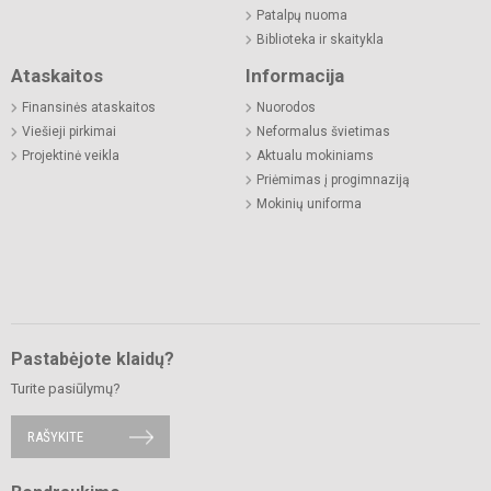
Patalpų nuoma
Biblioteka ir skaitykla
Ataskaitos
Informacija
Finansinės ataskaitos
Nuorodos
Viešieji pirkimai
Neformalus švietimas
Projektinė veikla
Aktualu mokiniams
Priėmimas į progimnaziją
Mokinių uniforma
Pastabėjote klaidų?
Turite pasiūlymų?
RAŠYKITE