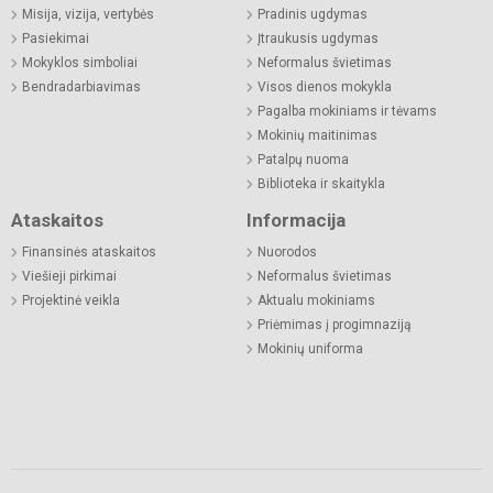
Misija, vizija, vertybės
Pradinis ugdymas
Pasiekimai
Įtraukusis ugdymas
Mokyklos simboliai
Neformalus švietimas
Bendradarbiavimas
Visos dienos mokykla
Pagalba mokiniams ir tėvams
Mokinių maitinimas
Patalpų nuoma
Biblioteka ir skaitykla
Ataskaitos
Informacija
Finansinės ataskaitos
Nuorodos
Viešieji pirkimai
Neformalus švietimas
Projektinė veikla
Aktualu mokiniams
Priėmimas į progimnaziją
Mokinių uniforma