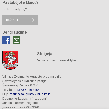
Pastabėjote klaidų?
Turite pasiūlymų?
RAŠYKITE
Bendraukime
Steigėjas
Vilniaus miesto savivaldybė
Vilniaus Žygimanto Augusto progimnazija
Savivaldybės biudžetinė įstaiga
Šeškinės g., Vilnius 07153
Tel./ faks.
+370 5 246 8454
El. p.
rastine@augusto.vilnius.lm.lt
Duomenys kaupiami ir saugomi
Juridinių asmenų registre
Įmonės kodas 290003090