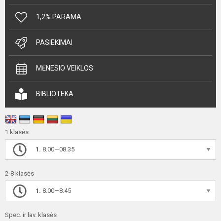
1,2% PARAMA
PASIEKIMAI
MĖNESIO VEIKLOS
BIBLIOTEKA
1 klasės
1.
8.00—08.35
2-8 klasės
1.
8.00—8.45
Spec. ir lav. klasės