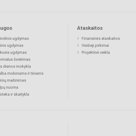
augos
Ataskaitos
indinis ugdymas
Finansinės ataskaitos
inis ugdymas
Viešieji pirkimai
ukusis ugdymas
Projektinė veikla
rmalus švietimas
s dienos mokykla
lba mokiniams ir tėvams
nių maitinimas
alpų nuoma
ioteka ir skaitykla