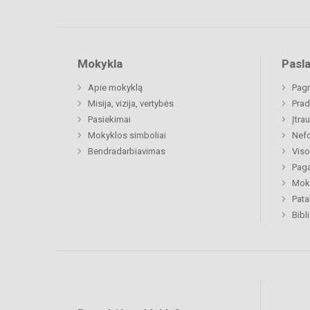
Mokykla
Pasl
Apie mokyklą
Pagr
Misija, vizija, vertybės
Prad
Pasiekimai
Įtra
Mokyklos simboliai
Nefo
Bendradarbiavimas
Viso
Paga
Moki
Pat
Bibl