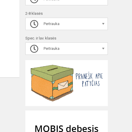
2-8 klasės
Pertrauka
Spec. ir lav. klasės
Pertrauka