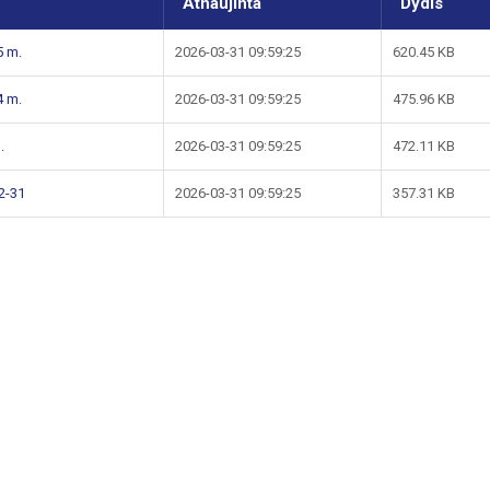
Atnaujinta
Dydis
5 m.
2026-03-31 09:59:25
620.45 KB
4 m.
2026-03-31 09:59:25
475.96 KB
.
2026-03-31 09:59:25
472.11 KB
12-31
2026-03-31 09:59:25
357.31 KB