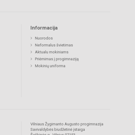
Informacija
Nuorodos
Neformalus švietimas
Aktualu mokiniams
Priėmimas į progimnaziją
Mokinių uniforma
Vilniaus Žygimanto Augusto progimnazija
Savivaldybės biudžetinė įstaiga
Šeškinės g., Vilnius 07153