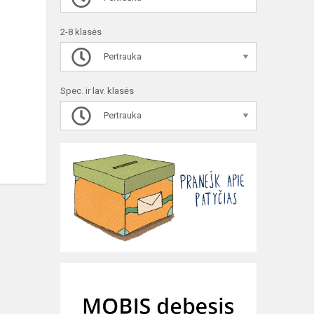
2-8 klasės
Pertrauka
Spec. ir lav. klasės
Pertrauka