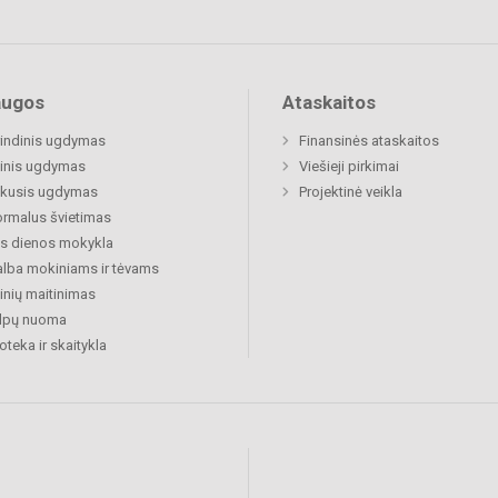
augos
Ataskaitos
indinis ugdymas
Finansinės ataskaitos
inis ugdymas
Viešieji pirkimai
ukusis ugdymas
Projektinė veikla
rmalus švietimas
s dienos mokykla
lba mokiniams ir tėvams
nių maitinimas
alpų nuoma
ioteka ir skaitykla