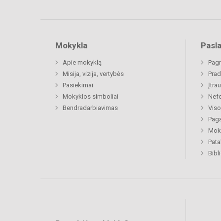
Mokykla
Pasl
Apie mokyklą
Pagr
Misija, vizija, vertybės
Prad
Pasiekimai
Įtra
Mokyklos simboliai
Nefo
Bendradarbiavimas
Viso
Paga
Moki
Pat
Bibl