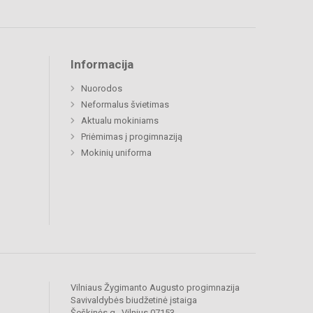
Informacija
Nuorodos
Neformalus švietimas
Aktualu mokiniams
Priėmimas į progimnaziją
Mokinių uniforma
Vilniaus Žygimanto Augusto progimnazija
Savivaldybės biudžetinė įstaiga
Šeškinės g., Vilnius 07153