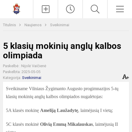
Paieška
Men
Titulinis
Naujienos
Sveikinimai
5 klasių mokinių anglų kalbos
olimpiada
Paskelbė : Nijolė Vaičienė
Paskelbta: 2025-05-05
Kategorija:
Sveikinimai
Sveikiname Vilniaus Žygimanto Augusto progimnazijos 5-tų
klasių mokinių anglų kalbos olimpiados nugalėtojas:
5A klasės mokinę
Ameliją Laužadytę
, laimėjusią I vietą;
5C klasės mokinė
Olivią Emmą Mikalauskas
, laimėjusią II