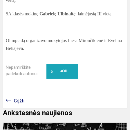
vietą;
5A klasės mokinę
Gabrielę Ulbinaitę
, laimėjusią III vietą.
Olimpiadą organizavo mokytojos Inesa Mirončikienė ir Evelina
Beliajeva.
Nepamirškite
6
AČIŪ
padėkoti autoriui
Grįžti
Ankstesnės naujienos
S