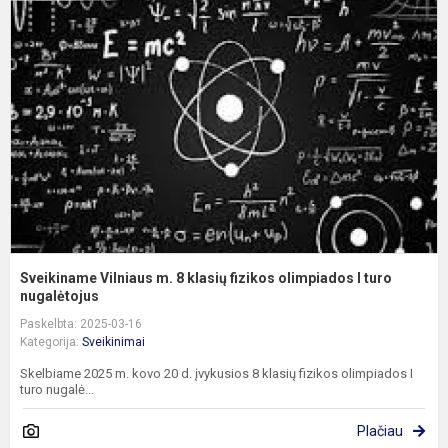
V
m
8
k
f
o
I
t
n.
Sveikiname Vilniaus m. 8 klasių fizikos olimpiados I turo
nugalėtojus
Paskelbta: 2025-03-16
Kategorija:
Sveikinimai
Skelbiame 2025 m. kovo 20 d. įvykusios 8 klasių fizikos olimpiados I
turo nugalė...
Plačiau