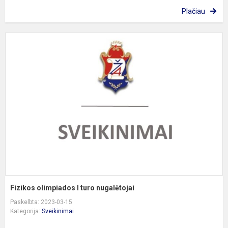
Plačiau
F
o
I
t
n
Fizikos olimpiados I turo nugalėtojai
Paskelbta: 2023-03-15
Kategorija:
Sveikinimai