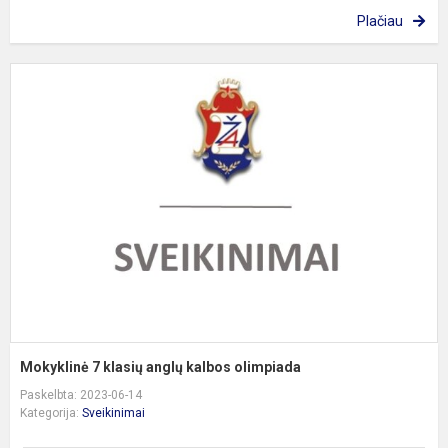
Plačiau
M
7
k
a
k
o
Mokyklinė 7 klasių anglų kalbos olimpiada
Paskelbta: 2023-06-14
Kategorija:
Sveikinimai