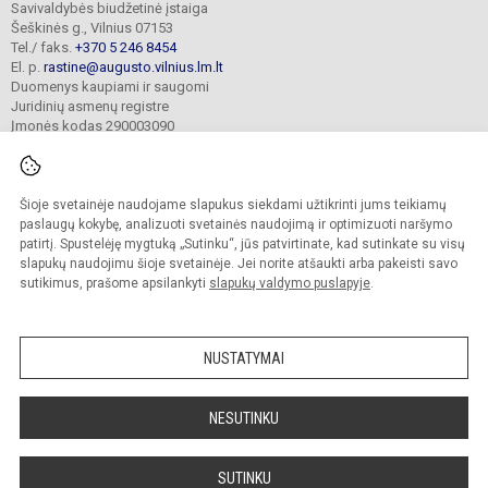
Savivaldybės biudžetinė įstaiga
Šeškinės g., Vilnius 07153
Tel./ faks.
+370 5 246 8454
El. p.
rastine@augusto.vilnius.lm.lt
Duomenys kaupiami ir saugomi
Juridinių asmenų registre
Įmonės kodas 290003090
Šioje svetainėje naudojame slapukus siekdami užtikrinti jums teikiamų
© 2021. Vilniaus Žygimanto Augusto progimnazija. Visos teisės saugomos.
paslaugų kokybę, analizuoti svetainės naudojimą ir optimizuoti naršymo
Kopijuoti turinį be raštiško mokyklos sutikimo griežtai draudžiama.
patirtį. Spustelėję mygtuką „Sutinku“, jūs patvirtinate, kad sutinkate su visų
slapukų naudojimu šioje svetainėje. Jei norite atšaukti arba pakeisti savo
Versija neįgaliesiems
Slapukų valdymas
sutikimus, prašome apsilankyti
slapukų valdymo puslapyje
.
Mes kuriame mokykloms
SVETAINESMOKYKLOMS.LT
NUSTATYMAI
NESUTINKU
SUTINKU