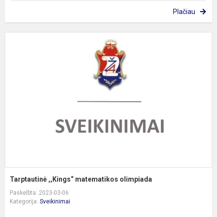
Plačiau
T
,
m
o
Tarptautinė ,,Kings“ matematikos olimpiada
Paskelbta: 2023-03-06
Kategorija:
Sveikinimai