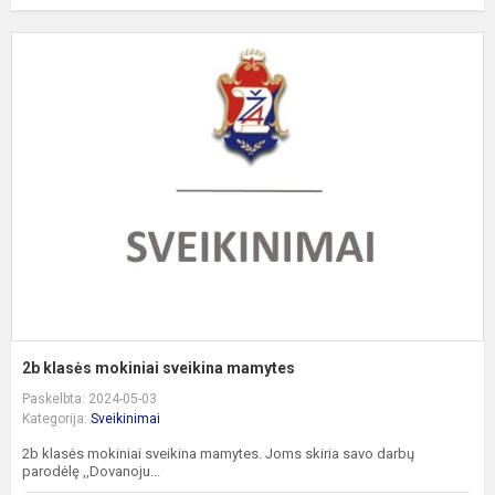
2
k
m
s
m
2b klasės mokiniai sveikina mamytes
Paskelbta: 2024-05-03
Kategorija:
Sveikinimai
2b klasės mokiniai sveikina mamytes. Joms skiria savo darbų
parodėlę ,,Dovanoju...