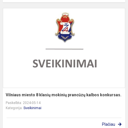
V
m
8
k
m
p
k
k
Vilniaus miesto 8 klasių mokinių prancūzų kalbos konkursas.
Paskelbta: 2024-05-14
Kategorija:
Sveikinimai
Plačiau