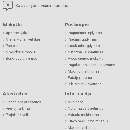
Savivaldybės vidinis kanalas
Mokykla
Paslaugos
Apie mokyklą
Pagrindinis ugdymas
Misija, vizija, vertybės
Pradinis ugdymas
Pasiekimai
Įtraukusis ugdymas
Mokyklos simboliai
Neformalus švietimas
Bendradarbiavimas
Visos dienos mokykla
Pagalba mokiniams ir tėvams
Mokinių maitinimas
Patalpų nuoma
Biblioteka ir skaitykla
Ataskaitos
Informacija
Finansinės ataskaitos
Nuorodos
Viešieji pirkimai
Neformalus švietimas
Projektinė veikla
Aktualu mokiniams
Priėmimas į progimnaziją
Mokinių uniforma