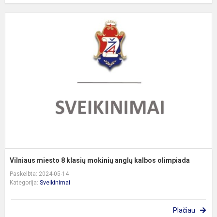
V
m
8
k
m
a
k
o
Vilniaus miesto 8 klasių mokinių anglų kalbos olimpiada
Paskelbta: 2024-05-14
Kategorija:
Sveikinimai
Plačiau