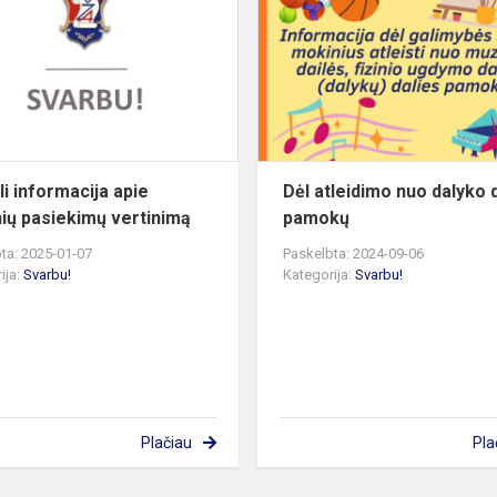
apie
ms
mokinių
pasiekimų
vertinimą
li informacija apie
Dėl atleidimo nuo dalyko 
ių pasiekimų vertinimą
pamokų
ta: 2025-01-07
Paskelbta: 2024-09-06
ija:
Svarbu!
Kategorija:
Svarbu!
Plačiau
Pla