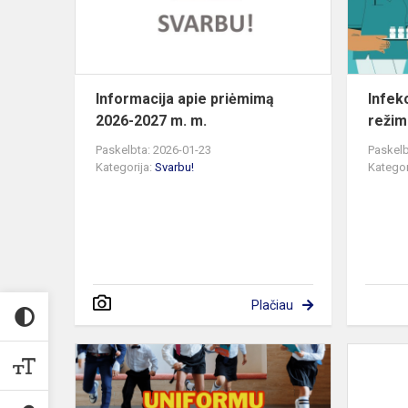
2027
m.
m.
Informacija apie priėmimą
Infekc
2026-2027 m. m.
režim
Paskelbta: 2026-01-23
Paskelb
Kategorija:
Svarbu!
Kategor
Plačiau
Uniformų
projektas
nuo