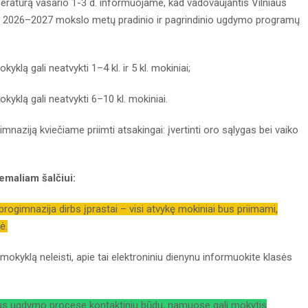
eratūrą vasario 1-3 d. informuojame, kad vadovaujantis Vilniaus
 2026–2027 mokslo metų pradinio ir pagrindinio ugdymo programų
klą gali neatvykti 1–4 kl. ir 5 kl. mokiniai;
kyklą gali neatvykti 6–10 kl. mokiniai.
naziją kviečiame priimti atsakingai: įvertinti oro sąlygas bei vaiko
maliam šalčiui:
rogimnazija dirbs įprastai – visi atvykę mokiniai bus priimami,
ė.
mokyklą neleisti, apie tai elektroniniu dienynu informuokite klasės
vaus ugdymo procese kontaktiniu būdu, namuose gali mokytis