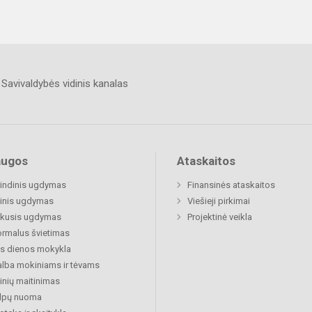
Savivaldybės vidinis kanalas
augos
Ataskaitos
indinis ugdymas
Finansinės ataskaitos
inis ugdymas
Viešieji pirkimai
ukusis ugdymas
Projektinė veikla
rmalus švietimas
s dienos mokykla
lba mokiniams ir tėvams
nių maitinimas
alpų nuoma