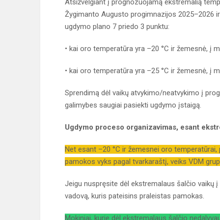
Atsižvelgiant į prognozuojamą ekstremalią temp
Žygimanto Augusto progimnazijos 2025–2026 ir
ugdymo plano 7 priedo 3 punktu:
• kai oro temperatūra yra –20 °C ir žemesnė, į moky
• kai oro temperatūra yra –25 °C ir žemesnė, į mo
Sprendimą dėl vaikų atvykimo/neatvykimo į progim
galimybes saugiai pasiekti ugdymo įstaigą.
Ugdymo proceso organizavimas, esant ekstre
Net esant –20 °C ir žemesnei oro temperatūrai, p
pamokos vyks pagal tvarkaraštį, veiks VDM grup
Jeigu nuspręsite dėl ekstremalaus šalčio vaikų į 
vadovą, kuris pateisins praleistas pamokas.
Mokiniai, kurie dėl ekstremalaus šalčio nedaly