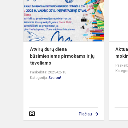
diena
būsimiesie
pirmokams
ir
jų
tėveliams
Atvirų durų diena
Aktua
būsimiesiems pirmokams ir jų
mokin
tėveliams
Paskelb
Kategor
Paskelbta: 2025-02-18
Kategorija:
Svarbu!
Plačiau