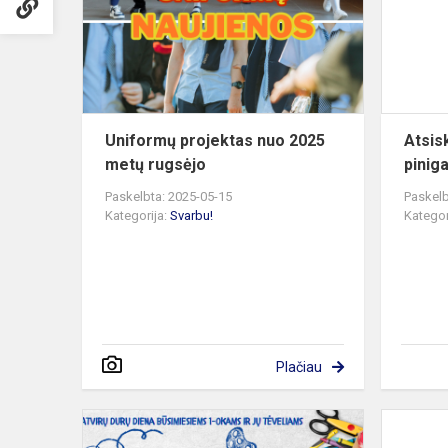
2025
metų
rugsėjo
Uniformų projektas nuo 2025
Atsis
metų rugsėjo
pinig
Paskelbta: 2025-05-15
Paskelb
Kategorija:
Svarbu!
Kategor
Plačiau
Atvirų
durų