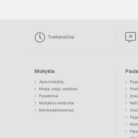
Tvarkaraščiai
Mokykla
Pasl
Apie mokyklą
Pagr
Misija, vizija, vertybės
Prad
Pasiekimai
Įtra
Mokyklos simboliai
Nefo
Bendradarbiavimas
Viso
Paga
Moki
Pat