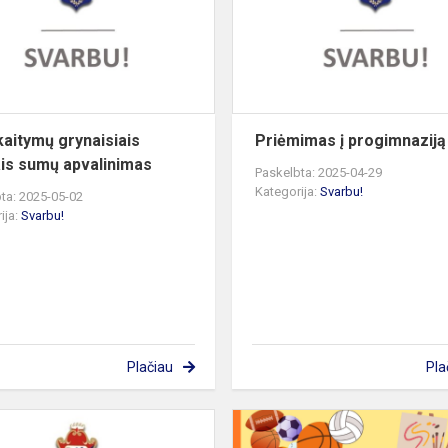
sumų
apvalinimas
kaitymų grynaisiais
Priėmimas į progimnaziją
ais sumų apvalinimas
Paskelbta: 2025-04-29
Kategorija:
Svarbu!
ta: 2025-05-02
ija:
Svarbu!
Plačiau
Pla
Aktuali
informacija