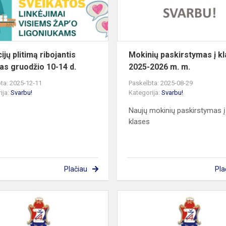
gruodžio
10-
14
d.
ijų plitimą ribojantis
Mokinių paskirstymas į k
as gruodžio 10-14 d.
2025-2026 m. m.
ta: 2025-12-11
Paskelbta: 2025-08-29
ija:
Svarbu!
Kategorija:
Svarbu!
Naujų mokinių paskirstymas į
klases
Plačiau
Pla
Atsiskaitymų
grynaisiais
pinigais