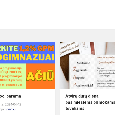
1,2
proc.
parama
e
roc. parama
Atvirų durų diena
būsimiesiems pirmokams 
ta: 2024-04-12
tėveliams
ija:
Svarbu!