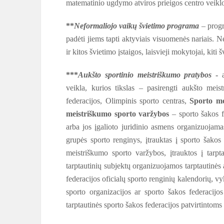
matematinio ugdymo atviros prieigos centro veiklo
**
Neformaliojo vaikų švietimo programa
– progr
padėti jiems tapti aktyviais visuomenės nariais.
ir kitos švietimo įstaigos, laisvieji mokytojai, kiti š
***
Aukšto sportinio meistriškumo pratybos
-
veikla, kurios tikslas – pasirengti aukšto mei
federacijos, Olimpinis sporto centras,
Sporto mo
meistriškumo sporto varžybos
– sporto šakos fe
arba jos įgalioto juridinio asmens organizuojama
grupės sporto renginys, įtrauktas į sporto šakos 
meistriškumo sporto varžybos, įtrauktos į tarpta
tarptautinių subjektų organizuojamos tarptautinės 
federacijos oficialų sporto renginių kalendorių, v
sporto organizacijos ar sporto šakos federacijos 
tarptautinės sporto šakos federacijos patvirtintoms