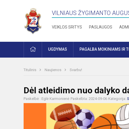
VILNIAUS ŽYGIMANTO AUGU
VEIKLOS SRITYS
PASLAUGOS
ADMI
PRADŽIA
UGDYMAS
PAGALBA MOKINIAMS IR 
Titulinis
Naujienos
Svarbu!
Dėl atleidimo nuo dalyko 
Paskelbė : Eglė Karmonienė
Paskelbta: 2024-09-06
Kategorija:
S