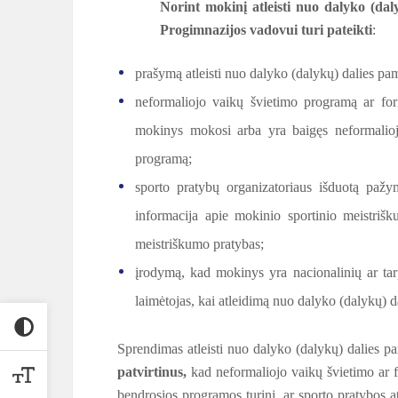
Norint mokinį atleisti nuo dalyko (dal
Progimnazijos vadovui turi pateikti
:
prašymą atleisti nuo dalyko (dalykų) dalies pa
neformaliojo vaikų švietimo programą ar fo
mokinys mokosi arba yra baigęs neformalioj
programą;
sporto pratybų organizatoriaus išduotą paž
informacija apie mokinio sportinio meistriš
meistriškumo pratybas;
įrodymą, kad mokinys yra nacionalinių ar tar
laimėtojas, kai atleidimą nuo dalyko (dalykų) 
Sprendimas atleisti nuo dalyko (dalykų) dalies
patvirtinus,
kad neformaliojo vaikų švietimo ar 
bendrosios programos turinį, ar sporto pratybos