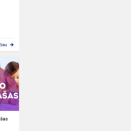
čiau
Lankomumo
tvarkos
aprašas
ašas