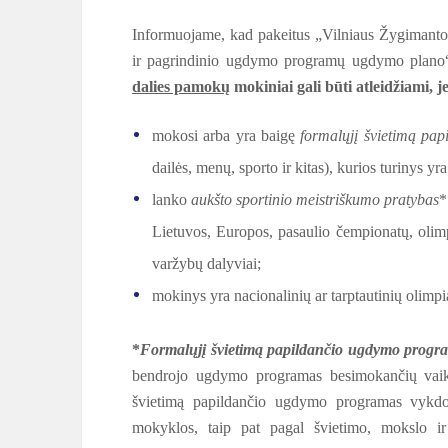
Informuojame, kad pakeitus „Vilniaus Žygimant
ir pagrindinio ugdymo programų ugdymo plano
dalies pamokų
mokiniai gali būti atleidžiami, j
mokosi arba yra baigę
formalųjį švietimą pa
dailės, menų, sporto ir kitas), kurios turinys y
lanko
aukšto sportinio meistriškumo pratybas
*
Lietuvos, Europos, pasaulio čempionatų, olimp
varžybų dalyviai;
mokinys yra nacionalinių ar tarptautinių olimpi
*
Formalųjį švietimą papildančio ugdymo progr
bendrojo ugdymo programas besimokančių vaikų 
švietimą papildančio ugdymo programas vykdo 
mokyklos, taip pat pagal švietimo, mokslo ir s