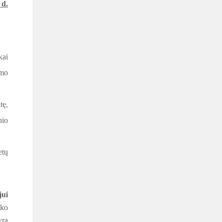
 d.
kai
ymo
tę,
nio
etų
jui
yko
yra