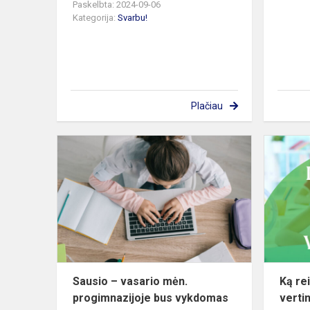
Paskelbta: 2024-09-06
Kategorija:
Svarbu!
Plačiau
Sausio
–
vasario
mėn.
progimnazij
bus
vykdomas
NMPP
Sausio – vasario mėn.
Ką rei
progimnazijoje bus vykdomas
verti