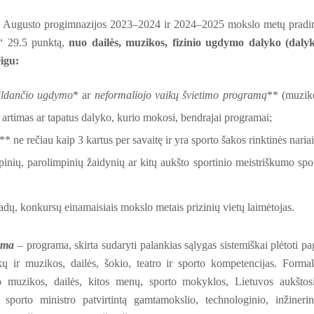
o Augusto progimnazijos 2023–2024 ir 2024–2025 mokslo metų pradi
“ 29.5 punktą,
n
uo dailės, muzikos, fizinio ugdymo dalyko (daly
eigu:
pildančio ugdymo
* ar
neformaliojo vaikų švietimo programą
** (muzik
ra artimas ar tapatus dalyko, kurio mokosi, bendrajai programai;
** ne rečiau kaip 3 kartus per savaitę ir yra sporto šakos rinktinės nariai
inių, parolimpinių žaidynių ar kitų aukšto sportinio meistriškumo spo
adų, konkursų einamaisiais mokslo metais prizinių vietų laimėtojas.
ama
– programa, skirta sudaryti palankias sąlygas sistemiškai plėtoti pa
ir muzikos, dailės, šokio, teatro ir sporto kompetencijas.
Formal
muzikos, dailės, kitos menų, sporto mokyklos, Lietuvos aukštos
porto ministro patvirtintą gamtamokslio, technologinio, inžinerin