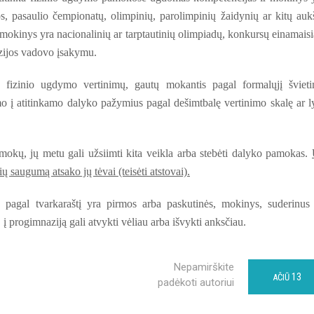
s, pasaulio čempionatų, olimpinių, parolimpinių žaidynių ar kitų auk
 mokinys yra nacionalinių ar tarptautinių olimpiadų, konkursų einamaisi
azijos vadovo įsakymu.
, fizinio ugdymo vertinimų, gautų mokantis pagal formalųjį šviet
o į atitinkamo dalyko pažymius pagal dešimtbalę vertinimo skalę ar l
mokų, jų metu gali užsiimti kita veikla arba stebėti dalyko pamokas.
 saugumą atsako jų tėvai (teisėti atstovai).
 pagal tvarkaraštį yra pirmos arba paskutinės, mokinys, suderinus
, į progimnaziją gali atvykti vėliau arba išvykti anksčiau.
Nepamirškite
13
AČIŪ
padėkoti autoriui