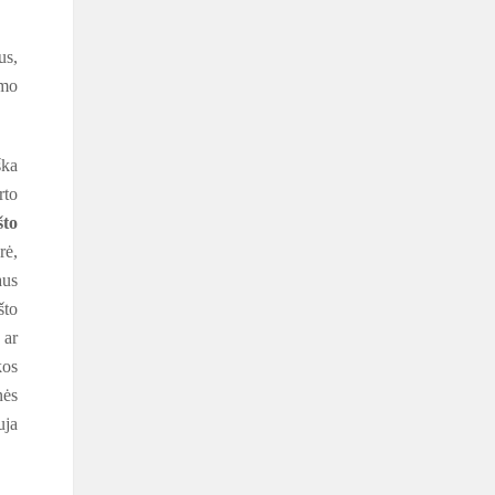
us,
imo
ška
rto
to
rė,
aus
što
 ar
kos
nės
uja