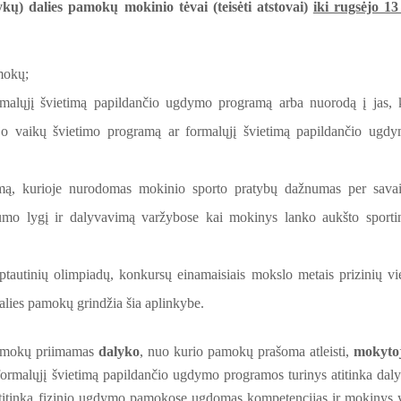
ykų) dalies pamokų mokinio tėvai (teisėti atstovai)
iki rugsėjo 13
mokų;
rmalųjį švietimą papildančio ugdymo programą arba nuorodą į jas, 
o vaikų švietimo programą ar formalųjį švietimą papildančio ugd
ymą, kurioje nurodomas mokinio sporto pratybų dažnumas per savai
kumo lygį ir dalyvavimą varžybose kai mokinys lanko aukšto sporti
ptautinių olimpiadų, konkursų einamaisiais mokslo metais prizinių vi
dalies pamokų grindžia šia aplinkybe.
 pamokų priimamas
dalyko
, nuo kurio pamokų prašoma atleisti,
mokyto
formalųjį švietimą papildančio ugdymo programos turinys atitinka dal
 atitinka fizinio ugdymo pamokose ugdomas kompetencijas ir mokinys 