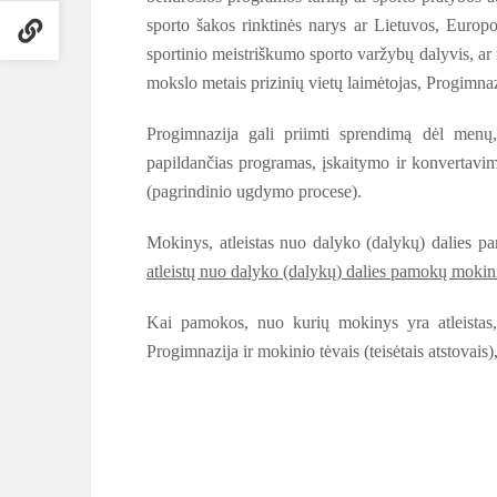
sporto šakos rinktinės narys ar Lietuvos, Europo
sportinio meistriškumo sporto varžybų dalyvis, ar
mokslo metais prizinių vietų laimėtojas, Progimn
Progimnazija gali priimti sprendimą dėl menų
papildančias programas, įskaitymo ir konvertavim
(pagrindinio ugdymo procese).
Mokinys, atleistas nuo dalyko (dalykų) dalies pa
atleistų nuo dalyko (dalykų) dalies pamokų mokinių
Kai pamokos, nuo kurių mokinys yra atleistas,
Progimnazija ir mokinio tėvais (teisėtais atstovais)