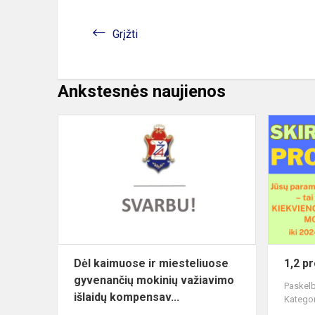
Grįžti
Ankstesnės naujienos
Dėl
kaimuose
ir
miesteliuos
gyvenančių
mokinių
važiavimo
i...
Dėl kaimuose ir miesteliuose
1,2 p
gyvenančių mokinių važiavimo
Paskelb
išlaidų kompensav...
Kategor