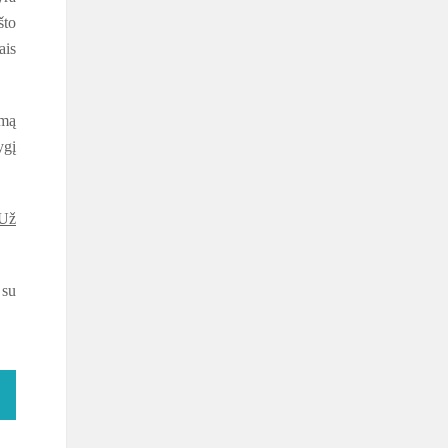
što
ais
imą
ygį
Už
 su