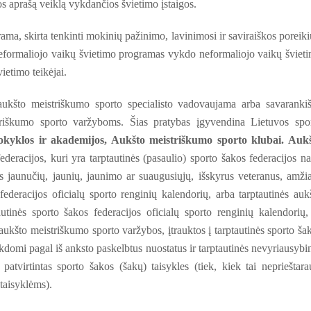
s aprašą veiklą vykdančios švietimo įstaigos.
ama, skirta
tenkinti mokinių pažinimo, lavinimosi ir saviraiškos poreiki
 Neformaliojo vaikų švietimo programas vykdo neformaliojo vaikų šviet
vietimo teikėjai.
aukšto meistriškumo sporto specialisto vadovaujama arba savaranki
striškumo sporto varžyboms. Šias pratybas įgyvendina Lietuvos spo
kyklos ir akademijos, Aukšto meistriškumo sporto klubai.
Aukš
deracijos, kuri yra tarptautinės (pasaulio) sporto šakos federacijos na
s jaunučių, jaunių, jaunimo ar suaugusiųjų, išskyrus veteranus, amži
federacijos oficialų sporto renginių kalendorių, arba tarptautinės auk
utinės sporto šakos federacijos oficialų sporto renginių kalendorių,
aukšto meistriškumo sporto varžybos, įtrauktos į tarptautinės sporto ša
ykdomi pagal iš anksto paskelbtus nuostatus ir tarptautinės nevyriausybi
patvirtintas sporto šakos (šakų) taisykles (tiek, kiek tai neprieštara
 taisyklėms).