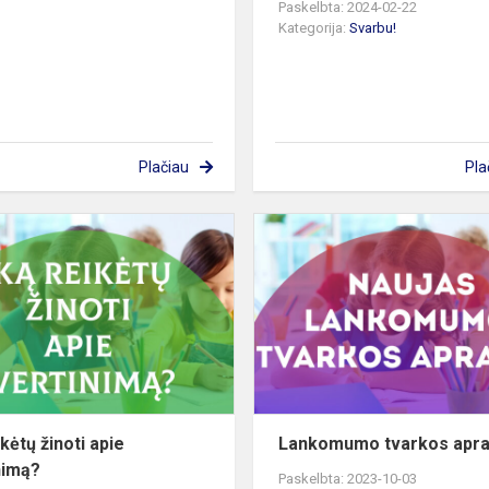
Paskelbta: 2024-02-22
Kategorija:
Svarbu!
Plačiau
Pla
Ką
reikėtų
žinoti
apie
oje
vertinimą?
kėtų žinoti apie
Lankomumo tvarkos apr
nimą?
Paskelbta: 2023-10-03