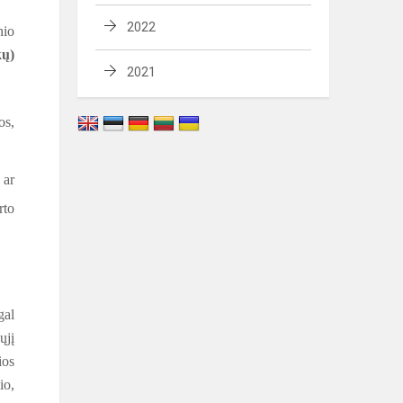
2022
nio
kų)
2021
os,
 ar
rto
gal
ųjį
ios
io,