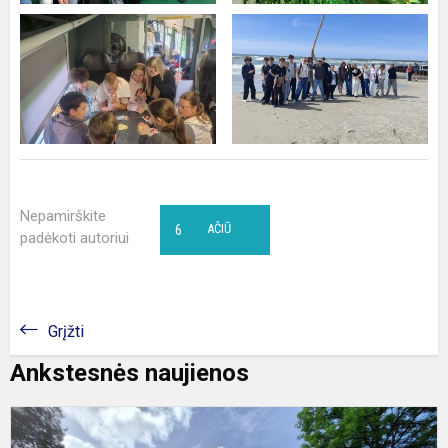
Nepamirškite
6
AČIŪ
padėkoti autoriui
Grįžti
Ankstesnės naujienos
5
k