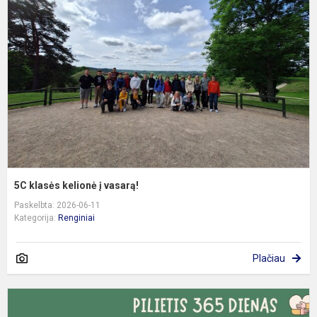
k
į
v
5C klasės kelionė į vasarą!
Paskelbta: 2026-06-11
Kategorija:
Renginiai
Plačiau
5
8