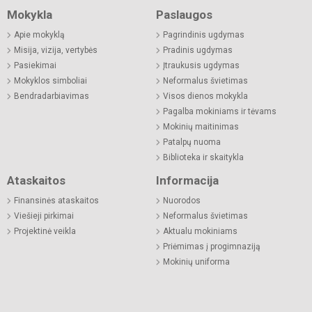
Mokykla
Paslaugos
Apie mokyklą
Pagrindinis ugdymas
Misija, vizija, vertybės
Pradinis ugdymas
Pasiekimai
Įtraukusis ugdymas
Mokyklos simboliai
Neformalus švietimas
Bendradarbiavimas
Visos dienos mokykla
Pagalba mokiniams ir tėvams
Mokinių maitinimas
Patalpų nuoma
Biblioteka ir skaitykla
Ataskaitos
Informacija
Finansinės ataskaitos
Nuorodos
Viešieji pirkimai
Neformalus švietimas
Projektinė veikla
Aktualu mokiniams
Priėmimas į progimnaziją
Mokinių uniforma