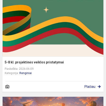
kl
p
v
p
5-8 kl. projektinės veiklos pristatymai
Paskelbta: 2026-06-09
Kategorija:
Renginiai
Plačiau
K
i