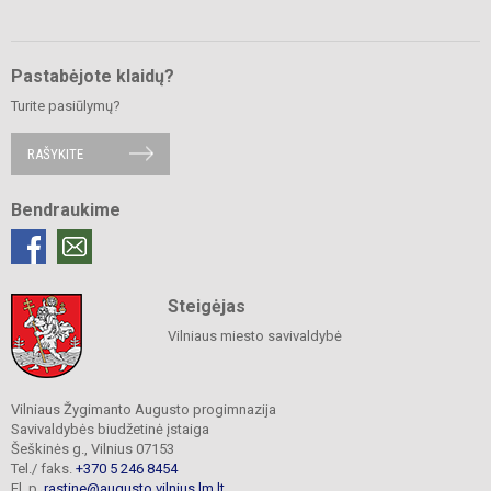
Pastabėjote klaidų?
Turite pasiūlymų?
RAŠYKITE
Bendraukime
Steigėjas
Vilniaus miesto savivaldybė
Vilniaus Žygimanto Augusto progimnazija
Savivaldybės biudžetinė įstaiga
Šeškinės g., Vilnius 07153
Tel./ faks.
+370 5 246 8454
El. p.
rastine@augusto.vilnius.lm.lt