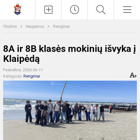
Paieška
Men
Titulinis
Naujienos
Renginiai
8A ir 8B klasės mokinių išvyka į
Klaipėdą
Paskelbta: 2026-06-11
Kategorija:
Renginiai