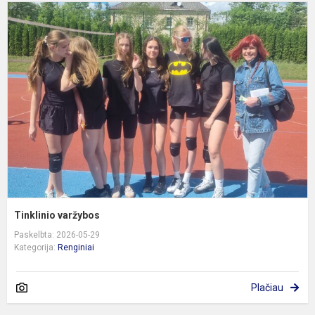
T
v
Tinklinio varžybos
Paskelbta: 2026-05-29
Kategorija:
Renginiai
Plačiau