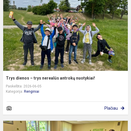
–
t
n
a
n
Trys dienos – trys nerealūs antrokų nuotykiai!
Paskelbta: 2026-06-05
Kategorija:
Renginiai
Plačiau
M
p