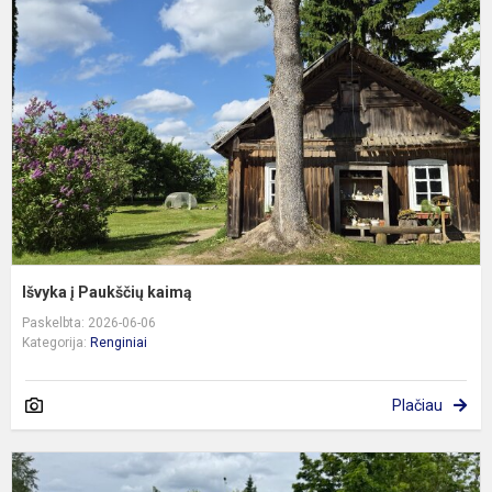
P
k
Išvyka į Paukščių kaimą
Paskelbta: 2026-06-06
Kategorija:
Renginiai
Plačiau
T
d