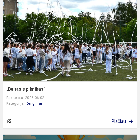
p
„Baltasis piknikas“
Paskelbta: 2026-06-02
Kategorija:
Renginiai
Plačiau
E