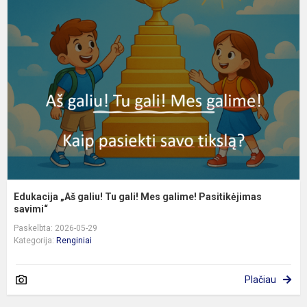
„
g
T
g
M
g
P
sa
Edukacija „Aš galiu! Tu gali! Mes galime! Pasitikėjimas
savimi“
Paskelbta: 2026-05-29
Kategorija:
Renginiai
Plačiau