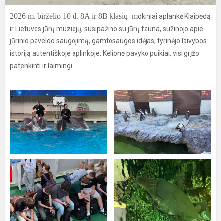
2026 m. birželio 10 d. 8A ir 8B klasių m
okiniai aplankė Klaipėdą
ir Lietuvos jūrų muziejų, susipažino su jūrų fauna, sužinojo apie
jūrinio paveldo saugojimą, gamtosaugos idėjas, tyrinėjo laivybos
istoriją autentiškoje aplinkoje. Kelionė pavyko puikiai, visi grįžo
patenkinti ir laimingi.