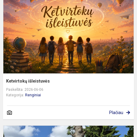
Ketvirtokų išleistuvės
Paskelbta: 2026-06-06
Kategorija:
Renginiai
Plačiau
I
į