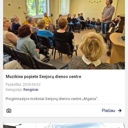
S
d
c
Muzikinė popietė Senjorų dienos centre
Paskelbta: 2026-06-02
Kategorija:
Renginiai
Progimnazijos mokiniai Senjorų dienos centre „Atgaiva".
Plačiau
„