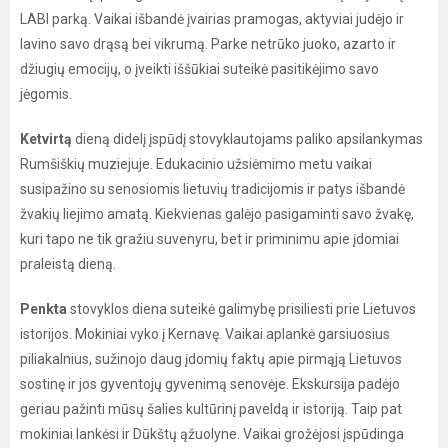
LABI parką. Vaikai išbandė įvairias pramogas, aktyviai judėjo ir
lavino savo drąsą bei vikrumą. Parke netrūko juoko, azarto ir
džiugių emocijų, o įveikti iššūkiai suteikė pasitikėjimo savo
jėgomis.
Ketvirtą
dieną didelį įspūdį stovyklautojams paliko apsilankymas
Rumšiškių muziejuje. Edukacinio užsiėmimo metu vaikai
susipažino su senosiomis lietuvių tradicijomis ir patys išbandė
žvakių liejimo amatą. Kiekvienas galėjo pasigaminti savo žvakę,
kuri tapo ne tik gražiu suvenyru, bet ir priminimu apie įdomiai
praleistą dieną.
Penkta
stovyklos diena suteikė galimybę prisiliesti prie Lietuvos
istorijos. Mokiniai vyko į Kernavę. Vaikai aplankė garsiuosius
piliakalnius, sužinojo daug įdomių faktų apie pirmąją Lietuvos
sostinę ir jos gyventojų gyvenimą senovėje. Ekskursija padėjo
geriau pažinti mūsų šalies kultūrinį paveldą ir istoriją. Taip pat
mokiniai lankėsi ir Dūkštų ąžuolyne. Vaikai grožėjosi įspūdinga