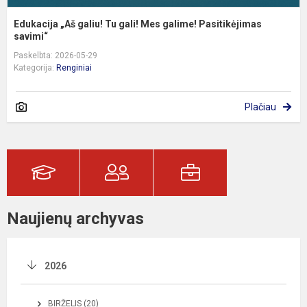
Edukacija „Aš galiu! Tu gali! Mes galime! Pasitikėjimas
savimi“
Paskelbta: 2026-05-29
Kategorija:
Renginiai
Plačiau
Naujienų archyvas
2026
BIRŽELIS (20)