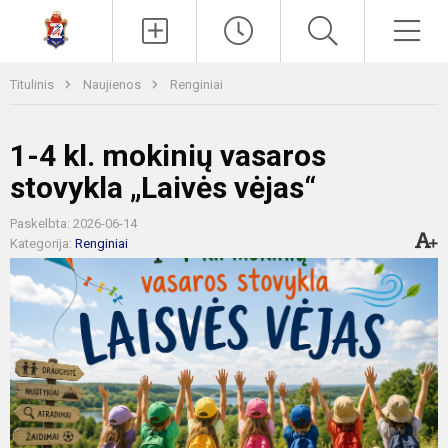
Paieška
Men
Titulinis
Naujienos
Renginiai
1-4 kl. mokinių vasaros
stovykla „Laivės vėjas“
Paskelbta: 2026-06-14
Kategorija:
Renginiai