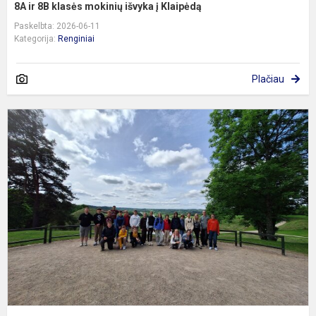
8A ir 8B klasės mokinių išvyka į Klaipėdą
Paskelbta: 2026-06-11
Kategorija:
Renginiai
Plačiau
5
k
k
į
v