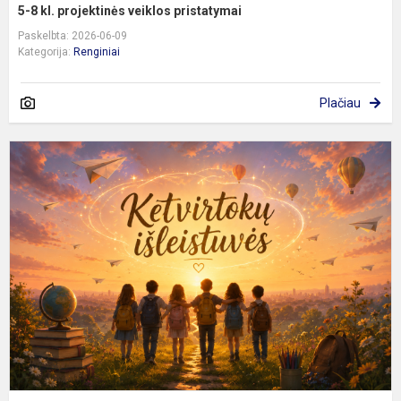
5-8 kl. projektinės veiklos pristatymai
Paskelbta: 2026-06-09
Kategorija:
Renginiai
Plačiau
K
i