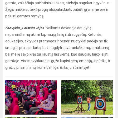
gamta, vaikščiojo pažintiniais takais, stebėjo augalus ir gyvūnus.
Žygis miške suteikė progą atsipalaiduoti, pabūti gryname ore ir
pajusti gamtos ramybę.
Stovykla „Laisvės vėjas“
vaikams dovanojo daugybę
nepamirštamų akimirkų, naujų žinių ir draugysčių. Kelionės,
edukacijos, aktyvios pramogos ir bendri nuotykiai padėjo ne tik
smagiai praleisti laiką, bet ir ugdyti savarankiškumą, smalsumą
bei meilę savo kraštui, jaustis laisviems, kuo daugiau laiko leisti
gamtoje. Visi stovyklautojai grįžo kupini gerų emocijų, įspūdžių ir
gražių prisiminimų, kurie dar ilgai išliks jų atmintyje!