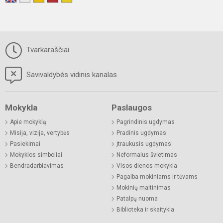
Tvarkaraščiai
Savivaldybės vidinis kanalas
Mokykla
Paslaugos
Apie mokyklą
Pagrindinis ugdymas
Misija, vizija, vertybės
Pradinis ugdymas
Pasiekimai
Įtraukusis ugdymas
Mokyklos simboliai
Neformalus švietimas
Bendradarbiavimas
Visos dienos mokykla
Pagalba mokiniams ir tėvams
Mokinių maitinimas
Patalpų nuoma
Biblioteka ir skaitykla