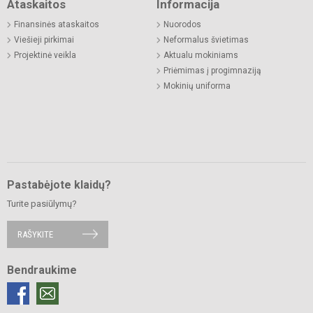
Ataskaitos
Informacija
Finansinės ataskaitos
Nuorodos
Viešieji pirkimai
Neformalus švietimas
Projektinė veikla
Aktualu mokiniams
Priėmimas į progimnaziją
Mokinių uniforma
Pastabėjote klaidų?
Turite pasiūlymų?
RAŠYKITE
Bendraukime