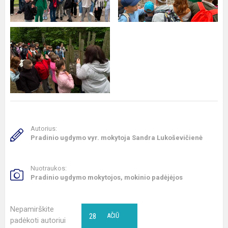
Autorius:
Pradinio ugdymo vyr. mokytoja Sandra Lukoševičienė
Nuotraukos:
Pradinio ugdymo mokytojos, mokinio padėjėjos
Nepamirškite
28
AČIŪ
padėkoti autoriui