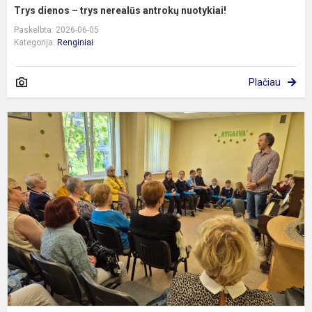
Trys dienos – trys nerealūs antrokų nuotykiai!
Paskelbta: 2026-06-05
Kategorija:
Renginiai
Plačiau
M
p
S
d
c