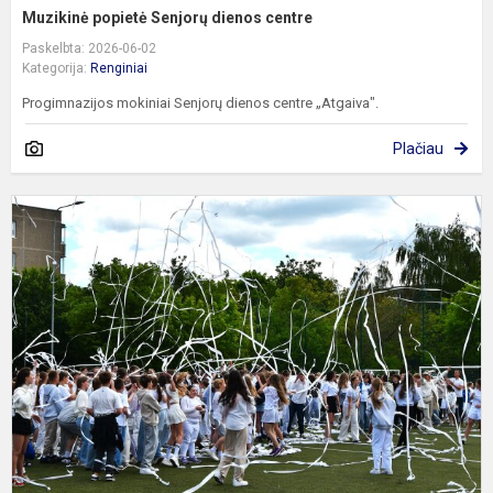
Muzikinė popietė Senjorų dienos centre
Paskelbta: 2026-06-02
Kategorija:
Renginiai
Progimnazijos mokiniai Senjorų dienos centre „Atgaiva".
Plačiau
„
p