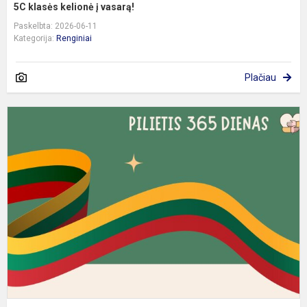
5C klasės kelionė į vasarą!
Paskelbta: 2026-06-11
Kategorija:
Renginiai
Plačiau
5
8
kl
p
v
p