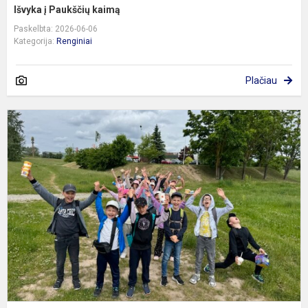
Išvyka į Paukščių kaimą
Paskelbta: 2026-06-06
Kategorija:
Renginiai
Plačiau
T
d
–
t
n
a
n