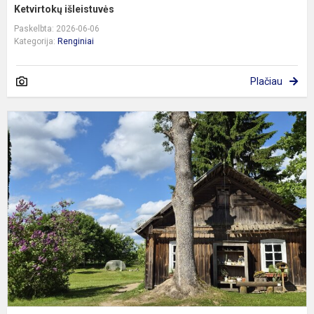
Ketvirtokų išleistuvės
Paskelbta: 2026-06-06
Kategorija:
Renginiai
Plačiau
I
į
P
k