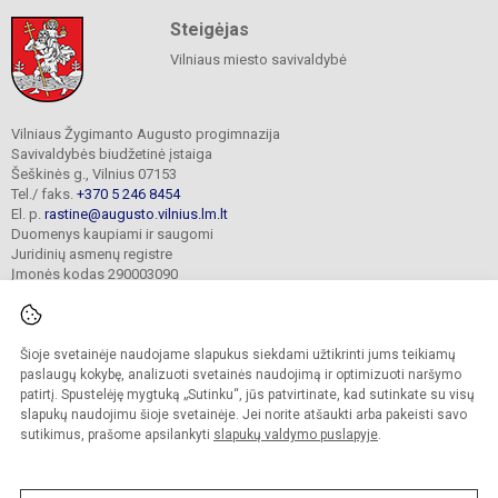
Steigėjas
Vilniaus miesto savivaldybė
Vilniaus Žygimanto Augusto progimnazija
Savivaldybės biudžetinė įstaiga
Šeškinės g., Vilnius 07153
Tel./ faks.
+370 5 246 8454
El. p.
rastine@augusto.vilnius.lm.lt
Duomenys kaupiami ir saugomi
Juridinių asmenų registre
Įmonės kodas 290003090
Šioje svetainėje naudojame slapukus siekdami užtikrinti jums teikiamų
© 2021. Vilniaus Žygimanto Augusto progimnazija. Visos teisės saugomos.
paslaugų kokybę, analizuoti svetainės naudojimą ir optimizuoti naršymo
Kopijuoti turinį be raštiško mokyklos sutikimo griežtai draudžiama.
patirtį. Spustelėję mygtuką „Sutinku“, jūs patvirtinate, kad sutinkate su visų
slapukų naudojimu šioje svetainėje. Jei norite atšaukti arba pakeisti savo
Versija neįgaliesiems
Slapukų valdymas
sutikimus, prašome apsilankyti
slapukų valdymo puslapyje
.
Mes kuriame mokykloms
SVETAINESMOKYKLOMS.LT