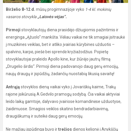
Birželio 8-12 d.
mūsų progimnazijoje vyko
1-4 kl. mokinių
vasaros stovykla
„Laisvės vėjas“.
Pirmoji
stovyklautojų diena prasidėjo džiugiomis pažintimis ir
energinga „Ąžuolo“ mankšta. Vėliau vaikai ne tik smagiai įsitraukė
į muzikines veiklas, bet ir atliko įvairias kūrybines užduotis –
spalvino, karpė, piešė bei sprendė kryžiažodžius. Popietę
stovyklautojai praleido Apollo kine, kur žiūrėjo jautrų filmą
„Drugelio širdis“. Pirmoji diena padovanojo daug gerų emocijų,
naujų draugų ir įspūdžių, žadančių nuostabią likusią savaitę!
Antrąją
stovyklos dieną vaikai vyko į Jovariškių kaime, Trakų
rajone įsikūrusią A.Gedvilo pramogų sodybą. Čia vaikai aktyviai
leido laiką gamtoje, dalyvavo įvairiose komandinėse užduotyse,
žaidimuose. Smagios veiklos skatino bendradarbiavimą,
draugiškumą ir suteikė daug gerų emocijų.
Ne mažiau įspūdinga buvo ir
trečios
dienos kelionė į Anykščių