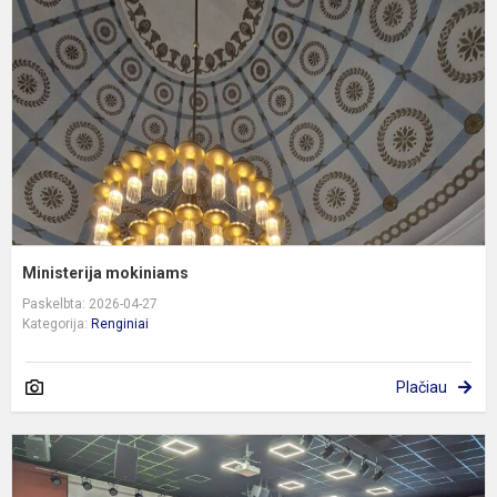
Ministerija mokiniams
Paskelbta: 2026-04-27
Kategorija:
Renginiai
Plačiau
E
i