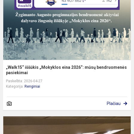
e
2
m
b
pa
„Walk15“ iššūkis „Mokyklos eina 2026“: mūsų bendruomenės
pasiekimai
Paskelbta: 2026-04-27
Kategorija:
Renginiai
Plačiau
3
m
i