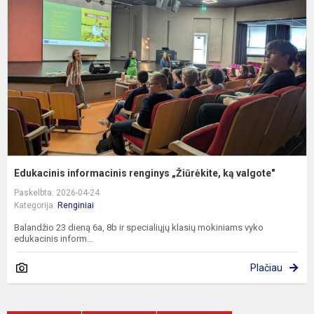
r
„
k
v
Edukacinis informacinis renginys „Žiūrėkite, ką valgote"
Paskelbta: 2026-04-24
Kategorija:
Renginiai
Balandžio 23 dieną 6a, 8b ir specialiųjų klasių mokiniams vyko
edukacinis inform...
Plačiau