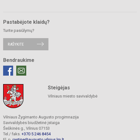
Pastabėjote klaidų?
Turite pasiūlymų?
RAŠYKITE
Bendraukime
Steigėjas
Vilniaus miesto savivaldybė
Vilniaus Žygimanto Augusto progimnazija
Savivaldybės biudžetinė įstaiga
Šeškinės g., Vilnius 07153
Tel./ faks.
+370 5 246 8454
El. p.
rastine@augusto.vilnius.lm.lt