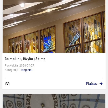
į
S
3a mokinių išvyka į Seimą
Paskelbta: 2026-04-27
Kategorija:
Renginiai
Plačiau
M
m