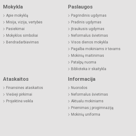
Mokykla
Paslaugos
Apie mokyklą
Pagrindinis ugdymas
Misija, vizija, vertybės
Pradinis ugdymas
Pasiekimai
Įtraukusis ugdymas
Mokyklos simboliai
Neformalus švietimas
Bendradarbiavimas
Visos dienos mokykla
Pagalba mokiniams ir tėvams
Mokinių maitinimas
Patalpų nuoma
Biblioteka ir skaitykla
Ataskaitos
Informacija
Finansinės ataskaitos
Nuorodos
Viešieji pirkimai
Neformalus švietimas
Projektinė veikla
Aktualu mokiniams
Priėmimas į progimnaziją
Mokinių uniforma