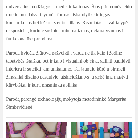
universalios medžiagos – medis ir kartonas. Šios priemonės leido
mokiniams laisvai tyrinėti formas, išbandyti skirtingas
konstrukcijas bei ieškoti savito stiliaus. Rezultatas – įvairialypė
ekspozicija, kurioje susipina minimalizmas, dekoratyvumas ir
funkcionalūs sprendimai.
Paroda kviečia žiūrovą pažvelgti į vardą ne tik kaip į žodinę
tapatybės išraišką, bet ir kaip į vizualinį objektą, galintį papildyti
interjerą ir suteikti jam unikalumo. Tai jaunųjų kūrėjų pirmieji
žingsniai dizaino pasaulyje, atskleidžiantys jų gebėjimą mąstyti
kūrybiškai ir kurti prasmingą aplinką.
Parodą parengė technologijų mokytoja metodininkė Margarita
Šimkevičienė