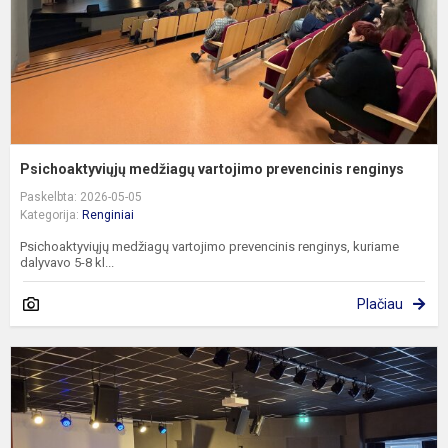
Psichoaktyviųjų medžiagų vartojimo prevencinis renginys
Paskelbta: 2026-05-05
Kategorija:
Renginiai
Psichoaktyviųjų medžiagų vartojimo prevencinis renginys, kuriame
dalyvavo 5-8 kl...
Plačiau
A
„
e
p