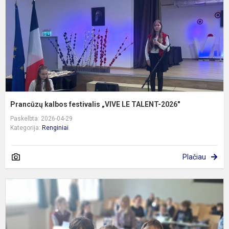
L
T
2
Prancūzų kalbos festivalis „VIVE LE TALENT-2026"
Paskelbta: 2026-04-29
Kategorija:
Renginiai
Plačiau
2
k
j
m