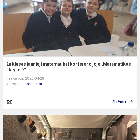
k
„
2a klasės jaunieji matematikai konferencijoje „Matematikos
skrynelė“
Paskelbta: 2026-04-28
Kategorija:
Renginiai
Plačiau
F
k
s