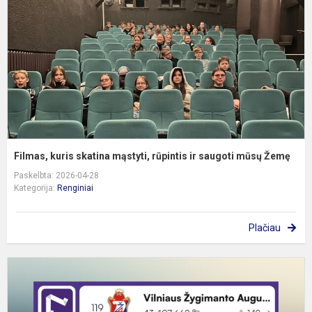
m
r
ir
s
m
Ž
Filmas, kuris skatina mąstyti, rūpintis ir saugoti mūsų Žemę
Paskelbta: 2026-04-28
Kategorija:
Renginiai
Plačiau
„
i
„