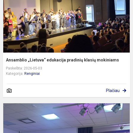
k
m
Ansamblio „Lietuva“ edukacija pradinių klasių mokiniams
Paskelbta: 2026-05-03
Kategorija:
Renginiai
Plačiau
P
k
f
„