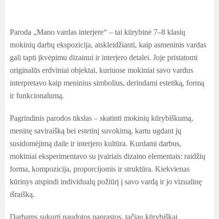
Paroda „Mano vardas interjere“ – tai kūrybinė 7–8 klasių
mokinių darbų ekspozicija, atskleidžianti, kaip asmeninis vardas
gali tapti įkvėpimu dizainui ir interjero detalei. Joje pristatomi
originalūs erdviniai objektai, kuriuose mokiniai savo vardus
interpretavo kaip meninius simbolius, derindami estetiką, formą
ir funkcionalumą.
Pagrindinis parodos tikslas – skatinti mokinių kūrybiškumą,
meninę saviraišką bei estetinį suvokimą, kartu ugdant jų
susidomėjimą daile ir interjero kultūra. Kurdami darbus,
mokiniai eksperimentavo su įvairiais dizaino elementais: raidžių
forma, kompozicija, proporcijomis ir struktūra. Kiekvienas
kūrinys atspindi individualų požiūrį į savo vardą ir jo vizualinę
išraišką.
Darbams sukurti naudotos paprastos, tačiau kūrybiškai