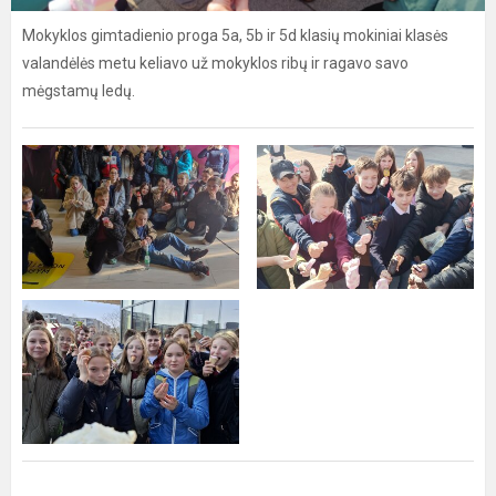
Mokyklos gimtadienio proga 5a, 5b ir 5d klasių mokiniai klasės
valandėlės metu keliavo už mokyklos ribų ir ragavo savo
mėgstamų ledų.