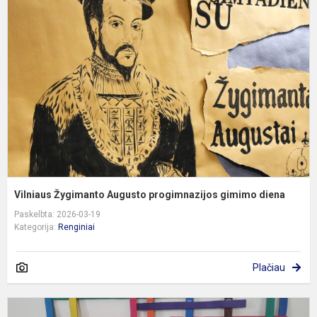
Ž
A
p
g
d
Vilniaus Žygimanto Augusto progimnazijos gimimo diena
Paskelbta: 2026-03-19
Kategorija:
Renginiai
Plačiau
G