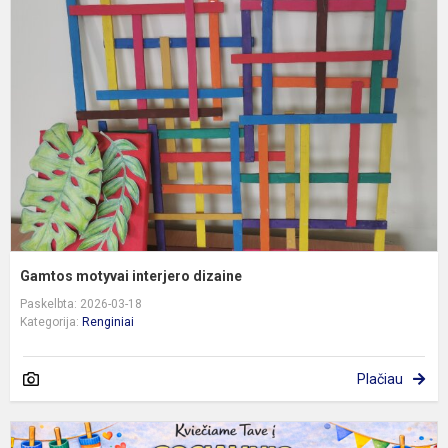
m
i
d
Gamtos motyvai interjero dizaine
Paskelbta: 2026-03-18
Kategorija:
Renginiai
Plačiau
D