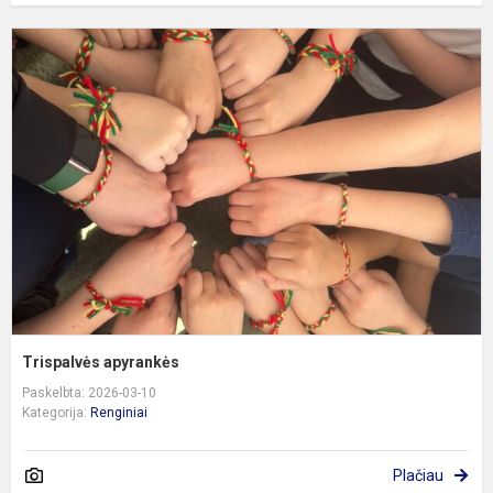
T
a
Trispalvės apyrankės
Paskelbta: 2026-03-10
Kategorija:
Renginiai
Plačiau