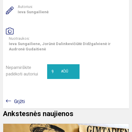
Autorius:
Ieva Sungailienė
Nuotraukos:
Ieva Sungailiene, Jorūnė Dalinkevičiūtė Didžgalvienė ir
Audronė Gudaitienė
Nepamirškite
9
AČIŪ
padėkoti autoriui
Grįžti
Ankstesnės naujienos
V