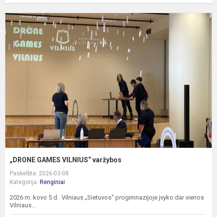
„
G
V
v
„DRONE GAMES VILNIUS“ varžybos
Paskelbta: 2026-03-08
Kategorija:
Renginiai
2026 m. kovo 5 d. Vilniaus „Sietuvos“ progimnazijoje įvyko dar vienos
Vilniaus...