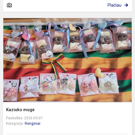
Plačiau
K
m
Kaziuko mugė
Paskelbta: 2026-03-07
Kategorija:
Renginiai