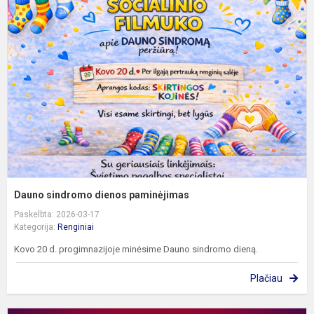
s
d
p
Dauno sindromo dienos paminėjimas
Paskelbta: 2026-03-17
Kategorija:
Renginiai
Kovo 20 d. progimnazijoje minėsime Dauno sindromo dieną.
Plačiau