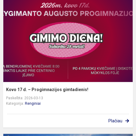
K
1
d
–
P
g
Kovo 17 d. – Progimnazijos gimtadienis!
Paskelbta: 2026-03-13
Kategorija:
Renginiai
Plačiau