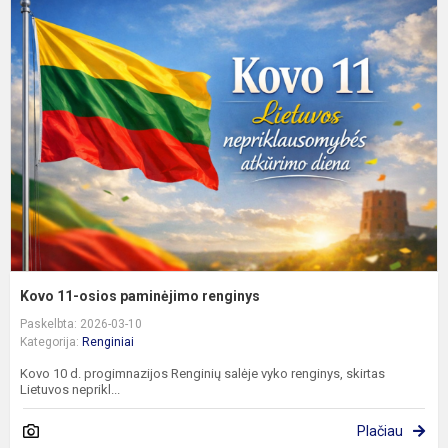
K
1
o
p
r
Kovo 11-osios paminėjimo renginys
Paskelbta: 2026-03-10
Kategorija:
Renginiai
Kovo 10 d. progimnazijos Renginių salėje vyko renginys, skirtas
Lietuvos neprikl...
Plačiau