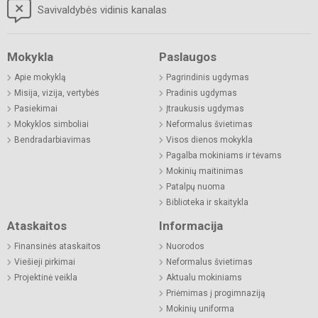
Savivaldybės vidinis kanalas
Mokykla
Paslaugos
Apie mokyklą
Pagrindinis ugdymas
Misija, vizija, vertybės
Pradinis ugdymas
Pasiekimai
Įtraukusis ugdymas
Mokyklos simboliai
Neformalus švietimas
Bendradarbiavimas
Visos dienos mokykla
Pagalba mokiniams ir tėvams
Mokinių maitinimas
Patalpų nuoma
Biblioteka ir skaitykla
Ataskaitos
Informacija
Finansinės ataskaitos
Nuorodos
Viešieji pirkimai
Neformalus švietimas
Projektinė veikla
Aktualu mokiniams
Priėmimas į progimnaziją
Mokinių uniforma