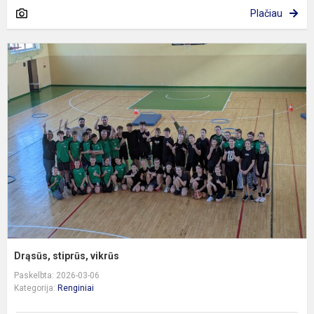
Plačiau
D
s
v
Drąsūs, stiprūs, vikrūs
Paskelbta: 2026-03-06
Kategorija:
Renginiai