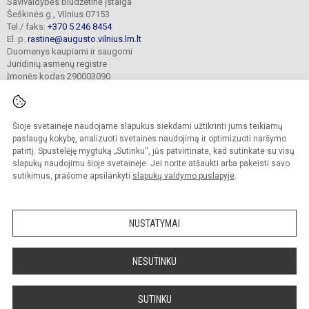
Savivaldybės biudžetinė įstaiga
Šeškinės g., Vilnius 07153
Tel./ faks.
+370 5 246 8454
El. p.
rastine@augusto.vilnius.lm.lt
Duomenys kaupiami ir saugomi
Juridinių asmenų registre
Įmonės kodas 290003090
Šioje svetainėje naudojame slapukus siekdami užtikrinti jums teikiamų
© 2021. Vilniaus Žygimanto Augusto progimnazija. Visos teisės saugomos.
paslaugų kokybę, analizuoti svetainės naudojimą ir optimizuoti naršymo
Kopijuoti turinį be raštiško mokyklos sutikimo griežtai draudžiama.
patirtį. Spustelėję mygtuką „Sutinku“, jūs patvirtinate, kad sutinkate su visų
slapukų naudojimu šioje svetainėje. Jei norite atšaukti arba pakeisti savo
Versija neįgaliesiems
Slapukų valdymas
sutikimus, prašome apsilankyti
slapukų valdymo puslapyje
.
Mes kuriame mokykloms
SVETAINESMOKYKLOMS.LT
NUSTATYMAI
NESUTINKU
SUTINKU