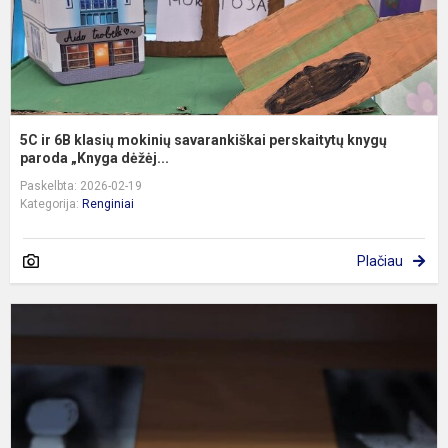
k
pa
5C ir 6B klasių mokinių savarankiškai perskaitytų knygų
paroda „Knyga dėžėj...
Paskelbta: 2026-02-19
Kategorija:
Renginiai
Plačiau
5
k
m
p
p
„