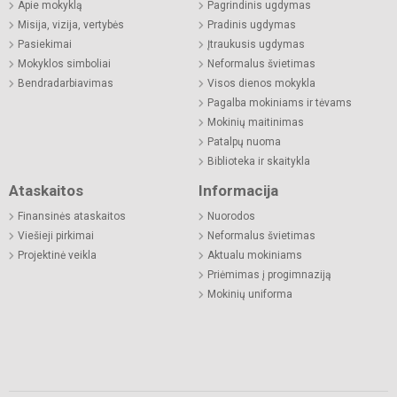
Apie mokyklą
Pagrindinis ugdymas
Misija, vizija, vertybės
Pradinis ugdymas
Pasiekimai
Įtraukusis ugdymas
Mokyklos simboliai
Neformalus švietimas
Bendradarbiavimas
Visos dienos mokykla
Pagalba mokiniams ir tėvams
Mokinių maitinimas
Patalpų nuoma
Biblioteka ir skaitykla
Ataskaitos
Informacija
Finansinės ataskaitos
Nuorodos
Viešieji pirkimai
Neformalus švietimas
Projektinė veikla
Aktualu mokiniams
Priėmimas į progimnaziją
Mokinių uniforma