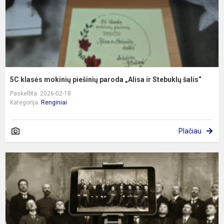
ir
S
š
5C klasės mokinių piešinių paroda „Alisa ir Stebuklų šalis“
Paskelbta: 2026-02-18
Kategorija:
Renginiai
Plačiau
S
b