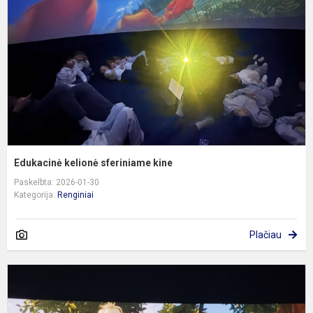
k
Edukacinė kelionė sferiniame kine
Paskelbta: 2026-01-30
Kategorija:
Renginiai
Plačiau
3
k
i