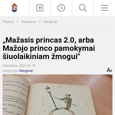
Paieška
Men
Titulinis
Naujienos
Renginiai
„Mažasis princas 2.0, arba
Mažojo princo pamokymai
šiuolaikiniam žmogui"
Paskelbta: 2026-02-19
Kategorija:
Renginiai