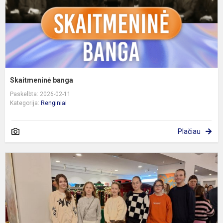
Skaitmeninė banga
Paskelbta: 2026-02-11
Kategorija:
Renginiai
Plačiau
„
į
B
6
p
a