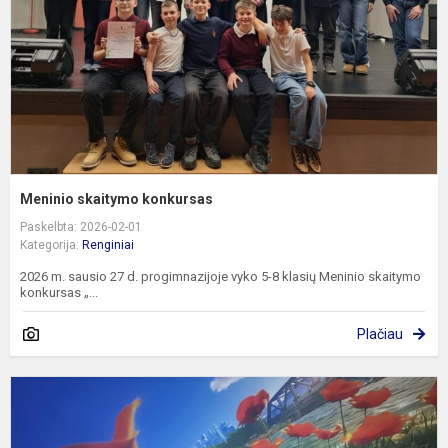
Meninio skaitymo konkursas
Paskelbta: 2026-02-01
Kategorija:
Renginiai
2026 m. sausio 27 d. progimnazijoje vyko 5-8 klasių Meninio skaitymo
konkursas „...
Plačiau
E
k
s