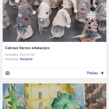
Cukraus Varnos edukacijos
Paskelbta: 2026-02-08
Kategorija:
Renginiai
Plačiau
,
a
Vi
į