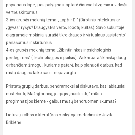
popieriaus lape, juos palygino ir aptarė išorinio blizgesio ir vidinės
vertės skirtumus.
3-ios grupės mokinių tema: „Lapė ir Di" (Dirbtinis intelektas ar
„gyvas" ryšys? Draugystės vertė, robotų kultas). Savo sukurtoje
diagramoje mokiniai surašė tikro draugo ir virtualaus „asistento"
panašumus ir skirtumus.
4-os grupės mokinių tema: „Žibintininkas ir psichologinis
perdegimas" (Technologijos ir poilsis). Vaikai parašė laišką daug
dirbančiam žmogui, kuriame patarė, kaip planuoti darbus, kad
rastų daugiau laiko sau ir nepavargtų.
Pristatę grupių darbus, bendramoksliai diskutavo, kas labiausiai
nustebintų Mažąjį princą, jeigu jis „nusileistų" mūsų
progimnazijos kieme - galbūt mūsų bendruomeniškumas?
Lietuvių kalbos ir literatūros mokytoja metodininkė Jovita
Brikienė