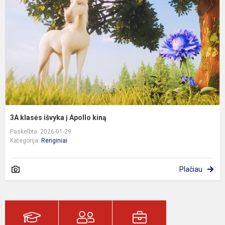
į
A
k
3A klasės išvyka į Apollo kiną
Paskelbta: 2026-01-29
Kategorija:
Renginiai
Plačiau