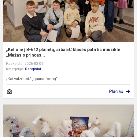
5
k
p
m
„Kelionė į B-612 planetą, arba 5C klasės patirtis miuzikle
„Mažasis princas...
Paskelbta: 2026-02-09
Kategorija:
Renginiai
„Kai vaizduotė įgauna formą“
Plačiau
C
V
e