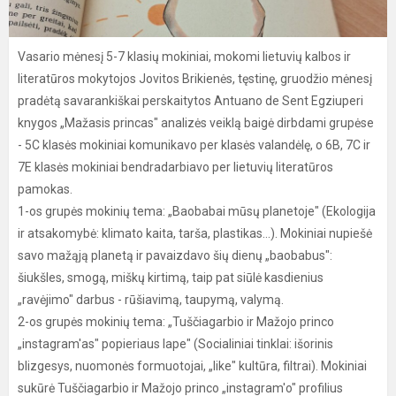
Vasario mėnesį 5-7 klasių mokiniai, mokomi lietuvių kalbos ir
literatūros mokytojos Jovitos Brikienės, tęstinę, gruodžio mėnesį
pradėtą savarankiškai perskaitytos Antuano de Sent Egziuperi
knygos „Mažasis princas" analizės veiklą baigė dirbdami grupėse
- 5C klasės mokiniai komunikavo per klasės valandėlę, o 6B, 7C ir
7E klasės mokiniai bendradarbiavo per lietuvių literatūros
pamokas.
1-os grupės mokinių tema: „Baobabai mūsų planetoje" (Ekologija
ir atsakomybė: klimato kaita, tarša, plastikas...). Mokiniai nupiešė
savo mažąją planetą ir pavaizdavo šių dienų „baobabus":
šiukšles, smogą, miškų kirtimą, taip pat siūlė kasdienius
„ravėjimo" darbus - rūšiavimą, taupymą, valymą.
2-os grupės mokinių tema: „Tuščiagarbio ir Mažojo princo
„instagram'as" popieriaus lape" (Socialiniai tinklai: išorinis
blizgesys, nuomonės formuotojai, „like" kultūra, filtrai). Mokiniai
sukūrė Tuščiagarbio ir Mažojo princo „instagram'o" profilius