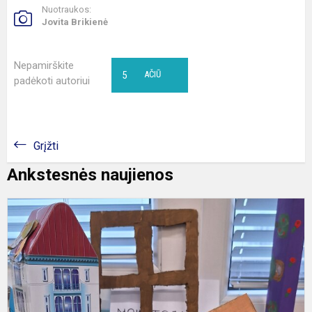
Nuotraukos:
Jovita Brikienė
Nepamirškite
5
AČIŪ
padėkoti autoriui
Grįžti
Ankstesnės naujienos
5
ir
6
k
m
s
p