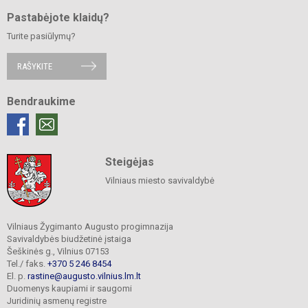
Pastabėjote klaidų?
Turite pasiūlymų?
RAŠYKITE
Bendraukime
Steigėjas
Vilniaus miesto savivaldybė
Vilniaus Žygimanto Augusto progimnazija
Savivaldybės biudžetinė įstaiga
Šeškinės g., Vilnius 07153
Tel./ faks.
+370 5 246 8454
El. p.
rastine@augusto.vilnius.lm.lt
Duomenys kaupiami ir saugomi
Juridinių asmenų registre