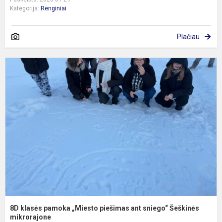
Kategorija:
Renginiai
Plačiau
8
k
p
„
p
a
s
Š
m
8D klasės pamoka „Miesto piešimas ant sniego“ Šeškinės
mikrorajone