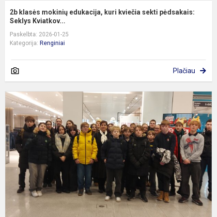
2b klasės mokinių edukacija, kuri kviečia sekti pėdsakais:
Seklys Kviatkov...
Paskelbta: 2026-01-25
Kategorija:
Renginiai
Plačiau
7
k
p
p
p
P
,