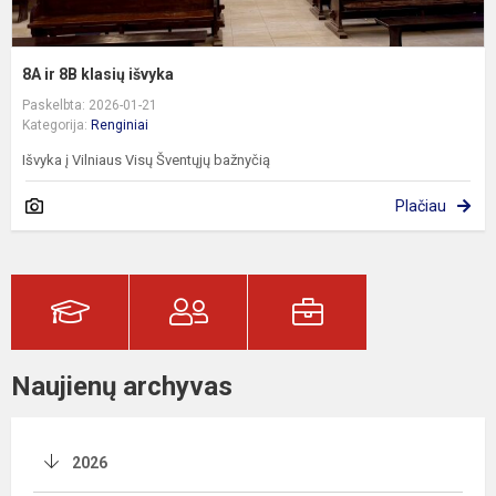
8A ir 8B klasių išvyka
Paskelbta: 2026-01-21
Kategorija:
Renginiai
Išvyka į Vilniaus Visų Šventųjų bažnyčią
Plačiau
Naujienų archyvas
2026