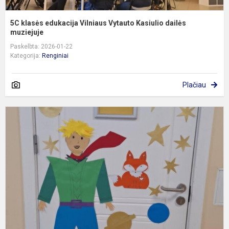
5C klasės edukacija Vilniaus Vytauto Kasiulio dailės
muziejuje
Paskelbta: 2026-01-22
Kategorija:
Renginiai
Plačiau
„
į
G
p
M
p
p