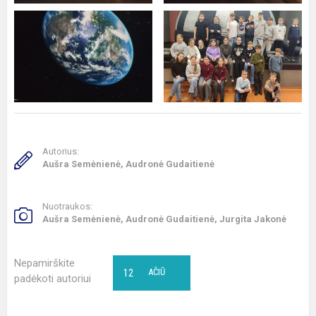
Autorius:
Aušra Semėnienė, Audronė Gudaitienė
Nuotraukos:
Aušra Semėnienė, Audronė Gudaitienė, Jurgita Jakonė
Nepamirškite
12
AČIŪ
padėkoti autoriui