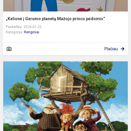
„Kelionė į Gerumo planetą Mažojo princo pėdomis“
Paskelbta: 2026-01-22
Kategorija:
Renginiai
Plačiau
F
p
„
k
c