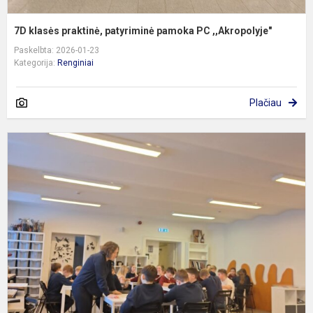
7D klasės praktinė, patyriminė pamoka PC ,,Akropolyje"
Paskelbta: 2026-01-23
Kategorija:
Renginiai
Plačiau
5
k
e
V
V
K
d
m