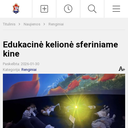
Paieška
Men
Titulinis
Naujienos
Renginiai
Edukacinė kelionė sferiniame
kine
Paskelbta: 2026-01-30
Kategorija:
Renginiai