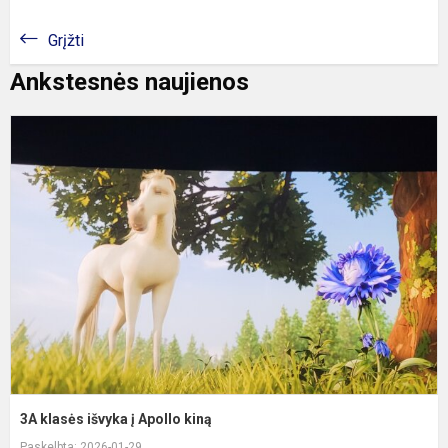
Grįžti
Ankstesnės naujienos
3
k
i
į
A
k
3A klasės išvyka į Apollo kiną
Paskelbta: 2026-01-29