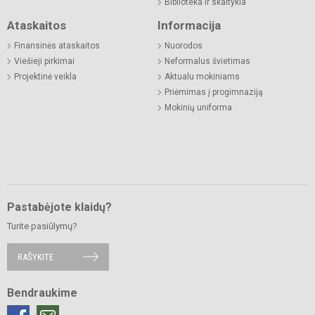
Biblioteka ir skaitykla
Ataskaitos
Informacija
Finansinės ataskaitos
Nuorodos
Viešieji pirkimai
Neformalus švietimas
Projektinė veikla
Aktualu mokiniams
Priėmimas į progimnaziją
Mokinių uniforma
Pastabėjote klaidų?
Turite pasiūlymų?
RAŠYKITE
Bendraukime