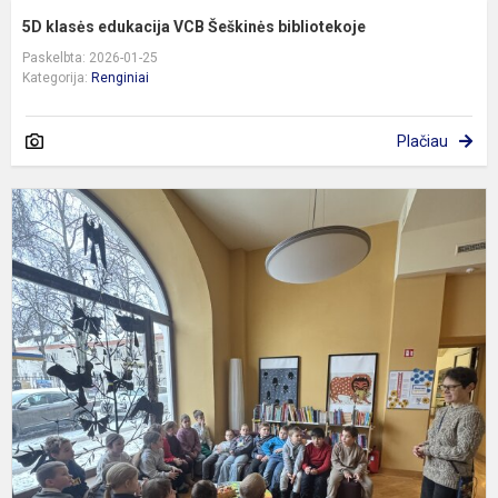
5D klasės edukacija VCB Šeškinės bibliotekoje
Paskelbta: 2026-01-25
Kategorija:
Renginiai
Plačiau
2
k
m
e
k
k
s
p