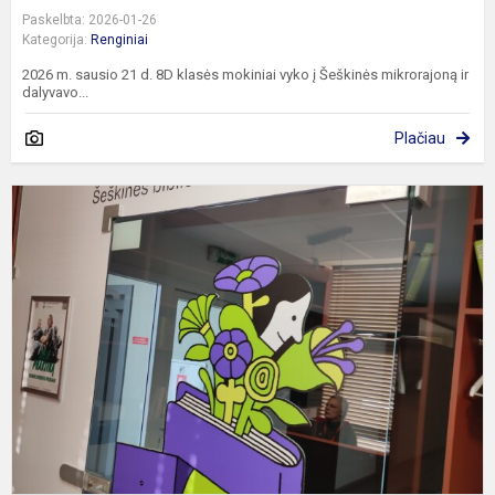
Paskelbta: 2026-01-26
Kategorija:
Renginiai
2026 m. sausio 21 d. 8D klasės mokiniai vyko į Šeškinės mikrorajoną ir
dalyvavo...
Plačiau
5
k
e
V
Š
b