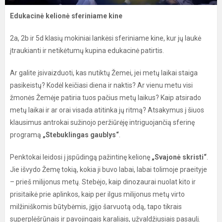
Edukacinė kelionė sferiniame kine
2a, 2b ir 5d klasių mokiniai lankėsi sferiniame kine, kur jų laukė
įtraukianti ir netikėtumų kupina edukacinė patirtis.
Ar galite įsivaizduoti, kas nutiktų Žemei, jei metų laikai staiga
pasikeistų? Kodėl keičiasi diena ir naktis? Ar vienu metu visi
žmonės Žemėje patiria tuos pačius metų laikus? Kaip atsirado
metų laikai ir ar orai visada atitinka jų ritmą? Atsakymus į šiuos
klausimus antrokai sužinojo peržiūrėję intriguojančią sferinę
programą
„Stebuklingas gaublys“
.
Penktokai leidosi į įspūdingą pažintinę kelionę
„Svajonė skristi“
.
Jie išvydo Žemę tokią, kokia ji buvo labai, labai tolimoje praeityje
– prieš milijonus metų. Stebėjo, kaip dinozaurai nuolat kito ir
prisitaikė prie aplinkos, kaip per ilgus milijonus metų virto
milžiniškomis būtybėmis, įgijo šarvuotą odą, tapo tikrais
superplėšrūnais ir pavojingais karaliais, užvaldžiusiais pasaulį.