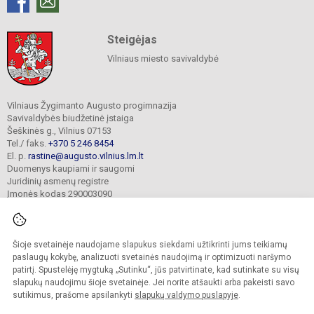
Steigėjas
Vilniaus miesto savivaldybė
Vilniaus Žygimanto Augusto progimnazija
Savivaldybės biudžetinė įstaiga
Šeškinės g., Vilnius 07153
Tel./ faks.
+370 5 246 8454
El. p.
rastine@augusto.vilnius.lm.lt
Duomenys kaupiami ir saugomi
Juridinių asmenų registre
Įmonės kodas 290003090
Šioje svetainėje naudojame slapukus siekdami užtikrinti jums teikiamų
© 2021. Vilniaus Žygimanto Augusto progimnazija. Visos teisės saugomos.
paslaugų kokybę, analizuoti svetainės naudojimą ir optimizuoti naršymo
Kopijuoti turinį be raštiško mokyklos sutikimo griežtai draudžiama.
patirtį. Spustelėję mygtuką „Sutinku“, jūs patvirtinate, kad sutinkate su visų
slapukų naudojimu šioje svetainėje. Jei norite atšaukti arba pakeisti savo
Versija neįgaliesiems
Slapukų valdymas
sutikimus, prašome apsilankyti
slapukų valdymo puslapyje
.
Mes kuriame mokykloms