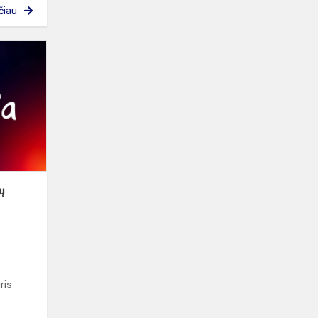
čiau
„Žapvizija"
mokinių
talentų
konkursas
ų
ris