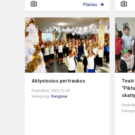
Plačiau
Aktyviosios
pertraukos
Aktyviosios pertraukos
Teatr
"Piktu
Paskelbta: 2025-12-03
skait
Kategorija:
Renginiai
Paskelb
Kategor