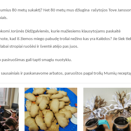
 Mumius 80 metų sukaktį? Net 80 metų mus džiugina rašytojos Tove Jansso
iais.
 mokomi Jorūnės Didžgalvienės, kurie mažiesiems klausytojams paskaitė
note, kad iš žiemos miego pabudę troliai nežino kas yra Kalėdos? Jie šiek tie
abai stropiai ruošėsi ir šventė atėjo pas juos.
 o pasiruošimas gali tapti smagiu nuotykiu.
ų sausainiais ir paskanavome arbatos, paruoštos pagal trolių Mumių receptą