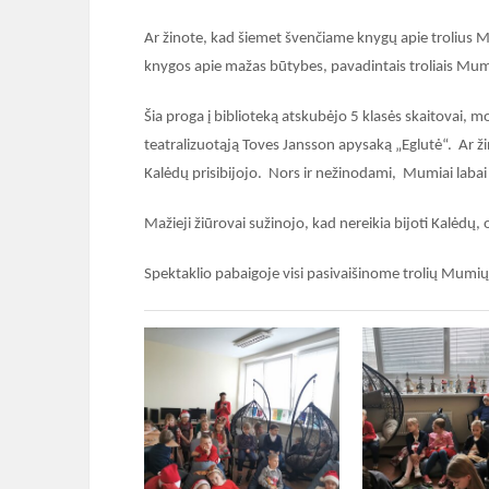
Ar žinote, kad šiemet švenčiame knygų apie trolius
knygos apie mažas būtybes, pavadintais troliais Mum
Šia proga į biblioteką atskubėjo 5 klasės skaitovai,
teatralizuotąją Toves Jansson apysaką „Eglutė“. Ar ži
Kalėdų prisibijojo. Nors ir nežinodami, Mumiai labai l
Mažieji žiūrovai sužinojo, kad nereikia bijoti Kalėdų,
Spektaklio pabaigoje visi pasivaišinome trolių Mumi