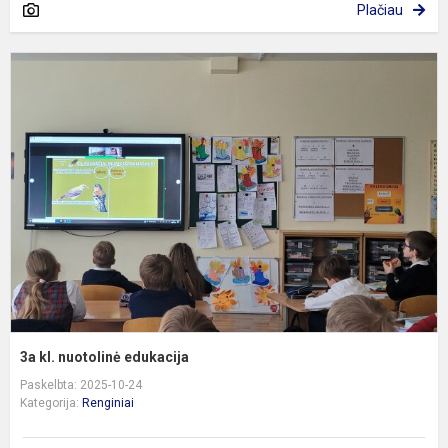
Plačiau
3
kl
n
e
3a kl. nuotolinė edukacija
Paskelbta: 2025-10-24
Kategorija:
Renginiai