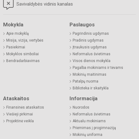
Savivaldybės vidinis kanalas
Mokykla
Paslaugos
Apie mokyklą
Pagrindinis ugdymas
Misija, vizija, vertybės
Pradinis ugdymas
Pasiekimai
Įtraukusis ugdymas
Mokyklos simboliai
Neformalus švietimas
Bendradarbiavimas
Visos dienos mokykla
Pagalba mokiniams ir tėvams
Mokinių maitinimas
Patalpų nuoma
Biblioteka ir skaitykla
Ataskaitos
Informacija
Finansinės ataskaitos
Nuorodos
Viešieji pirkimai
Neformalus švietimas
Projektinė veikla
Aktualu mokiniams
Priėmimas į progimnaziją
Mokinių uniforma