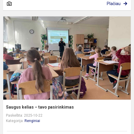
Plačiau
S
k
–
t
p
Saugus kelias – tavo pasirinkimas
Paskelbta: 2025-10-22
Kategorija:
Renginiai