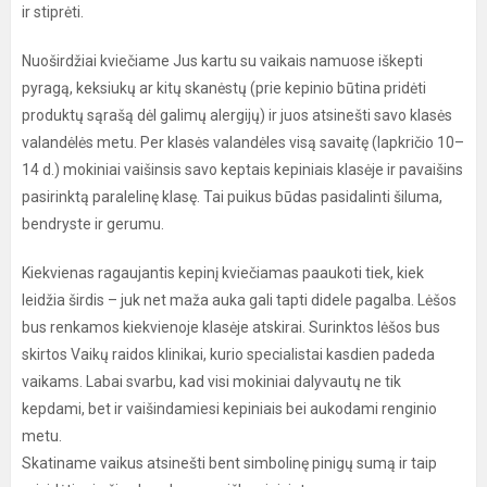
ir stiprėti.
Nuoširdžiai kviečiame Jus kartu su vaikais namuose iškepti
pyragą, keksiukų ar kitų skanėstų (prie kepinio būtina pridėti
produktų sąrašą dėl galimų alergijų) ir juos atsinešti savo klasės
valandėlės metu. Per klasės valandėles visą savaitę (lapkričio 10–
14 d.) mokiniai vaišinsis savo keptais kepiniais klasėje ir pavaišins
pasirinktą paralelinę klasę. Tai puikus būdas pasidalinti šiluma,
bendryste ir gerumu.
Kiekvienas ragaujantis kepinį kviečiamas paaukoti tiek, kiek
leidžia širdis – juk net maža auka gali tapti didele pagalba. Lėšos
bus renkamos kiekvienoje klasėje atskirai. Surinktos lėšos bus
skirtos Vaikų raidos klinikai, kurio specialistai kasdien padeda
vaikams. Labai svarbu, kad visi mokiniai dalyvautų ne tik
kepdami, bet ir vaišindamiesi kepiniais bei aukodami renginio
metu.
Skatiname vaikus atsinešti bent simbolinę pinigų sumą ir taip