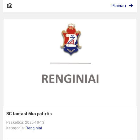
Plačiau
8
f
p
8C fantastiška patirtis
Paskelbta: 2025-10-13
Kategorija:
Renginiai