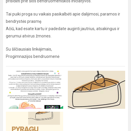
prisidėti prie šios bendruomeniškos iniciatyvos.
Tai puiki proga su vaikais pasikalbėti apie dalijimosi, paramos ir
bendrystės prasmę.
Ačiū, kad esate kartu ir padedate auginti jautrius, atsakingus ir
gerumui atvirus žmones.
Su šilčiausiais linkėjimais,
Progimnazijos bendruomenė