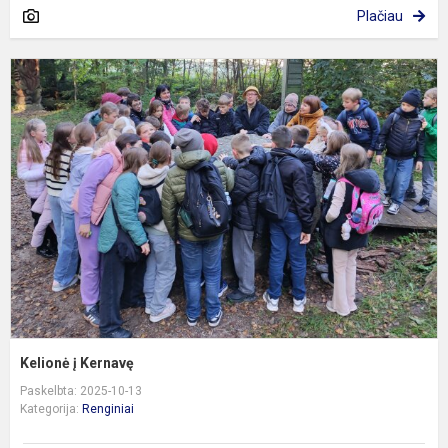
Plačiau
K
į
K
Kelionė į Kernavę
Paskelbta: 2025-10-13
Kategorija:
Renginiai