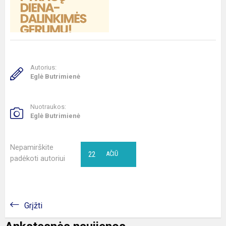
Autorius:
Eglė Butrimienė
Nuotraukos:
Eglė Butrimienė
Nepamirškite
22
AČIŪ
padėkoti autoriui
Grįžti