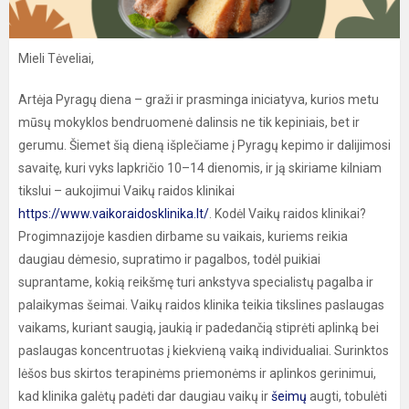
Mieli Tėveliai,
Artėja Pyragų diena – graži ir prasminga iniciatyva, kurios metu
mūsų mokyklos bendruomenė dalinsis ne tik kepiniais, bet ir
gerumu. Šiemet šią dieną išplečiame į Pyragų kepimo ir dalijimosi
savaitę, kuri vyks lapkričio 10–14 dienomis, ir ją skiriame kilniam
tikslui – aukojimui Vaikų raidos klinikai
https://www.vaikoraidosklinika.lt/
. Kodėl Vaikų raidos klinikai?
Progimnazijoje kasdien dirbame su vaikais, kuriems reikia
daugiau dėmesio, supratimo ir pagalbos, todėl puikiai
suprantame, kokią reikšmę turi ankstyva specialistų pagalba ir
palaikymas šeimai. Vaikų raidos klinika teikia tikslines paslaugas
vaikams, kuriant saugią, jaukią ir padedančią stiprėti aplinką bei
paslaugas koncentruotas į kiekvieną vaiką individualiai. Surinktos
lėšos bus skirtos terapinėms priemonėms ir aplinkos gerinimui,
kad klinika galėtų padėti dar daugiau vaikų ir
šeimų
augti, tobulėti