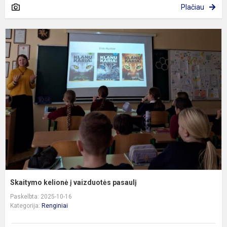
Plačiau
S
k
į
v
p
Skaitymo kelionė į vaizduotės pasaulį
Paskelbta: 2025-10-16
Kategorija:
Renginiai