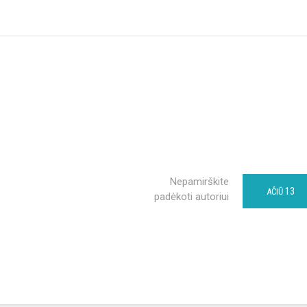
Nepamirškite
13
AČIŪ
padėkoti autoriui