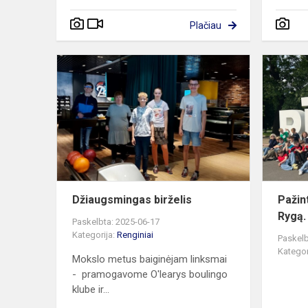
Plačiau
Džiaugsmin
birželis
Džiaugsmingas birželis
Pažin
Rygą.
Paskelbta: 2025-06-17
Kategorija:
Renginiai
Paskelb
Kategor
Mokslo metus baiginėjam linksmai
- pramogavome O'learys boulingo
klube ir...