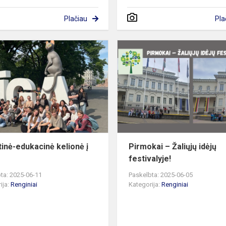
Plačiau
Pla
gas
Pažintinė-
edukacinė
kelionė
į
Rygą.
tinė-edukacinė kelionė į
Pirmokai – Žaliųjų idėjų
festivalyje!
ta: 2025-06-11
Paskelbta: 2025-06-05
ija:
Renginiai
Kategorija:
Renginiai