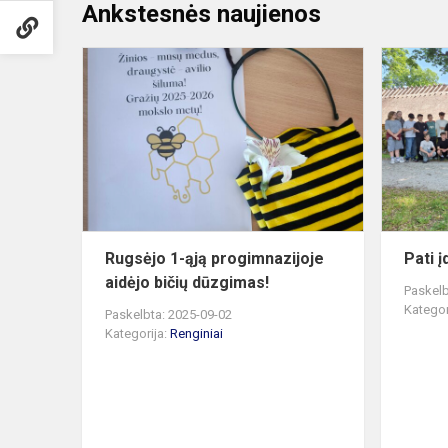
Ankstesnės naujienos
Rugsėjo
1-
ąją
progimnazij
aidėjo
bičių
dūzgimas!
Rugsėjo 1-ąją progimnazijoje
Pati į
aidėjo bičių dūzgimas!
Paskelb
Kategor
Paskelbta: 2025-09-02
Kategorija:
Renginiai