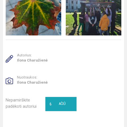
Autorius:
Ilona Charužienė
Nuotraukos:
Ilona Charužienė
Nepamirškite
6
AČIŪ
padėkoti autoriui