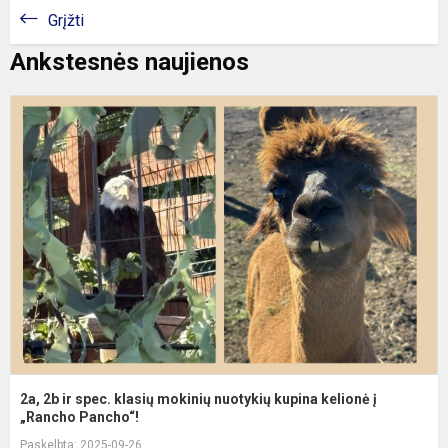
Grįžti
Ankstesnės naujienos
2
2
ir
s
k
m
n
k
k
į
„R
2a, 2b ir spec. klasių mokinių nuotykių kupina kelionė į
„Rancho Pancho“!
Paskelbta: 2025-09-26