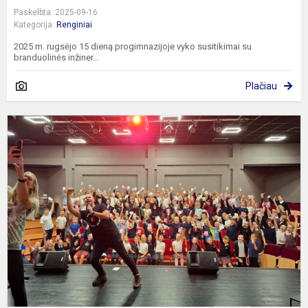
Paskelbta: 2025-09-16
Kategorija:
Renginiai
2025 m. rugsėjo 15 dieną progimnazijoje vyko susitikimai su
branduolinės inžiner...
Plačiau
„
g
n
l
–
k