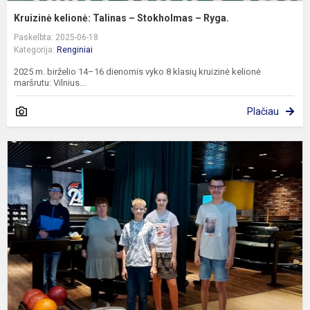
Kruizinė kelionė: Talinas – Stokholmas – Ryga.
Paskelbta: 2025-06-18
Kategorija:
Renginiai
2025 m. birželio 14–16 dienomis vyko 8 klasių kruizinė kelionė
maršrutu: Vilnius...
Plačiau
D
b