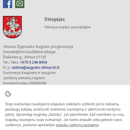
Steigėjas
Vilniaus miesto savivaldybė
Vilniaus Žygimanto Augusto progimnazija
Savivaldybės biudžetinė įstaiga
Šeškinės g., Vilnius 07153
Tel./ faks.
+370 5 246 8454
El. p.
rastine@augusto.vilnius.lm.lt
Duomenys kaupiami ir saugomi
Juridinių asmenų registre
Įmonės kodas 290003090
Šioje svetainėje naudojame slapukus siekdami užtikrinti jums teikiamų
© 2021. Vilniaus Žygimanto Augusto progimnazija. Visos teisės saugomos.
paslaugų kokybę, analizuoti svetainės naudojimą ir optimizuoti naršymo
Kopijuoti turinį be raštiško mokyklos sutikimo griežtai draudžiama.
patirtį. Spustelėję mygtuką „Sutinku“, jūs patvirtinate, kad sutinkate su visų
slapukų naudojimu šioje svetainėje. Jei norite atšaukti arba pakeisti savo
Versija neįgaliesiems
Slapukų valdymas
sutikimus, prašome apsilankyti
slapukų valdymo puslapyje
.