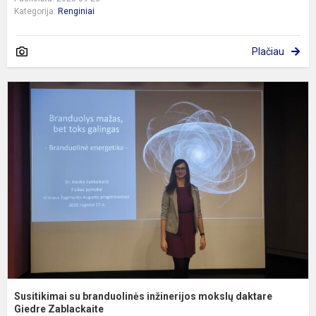
Kategorija:
Renginiai
Plačiau
S
s
b
i
m
d
G
Susitikimai su branduolinės inžinerijos mokslų daktare
Giedre Zablackaite