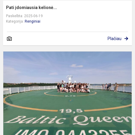
Pati įdomiausia kelionė...
Paskelbta: 2025-06-19
Kategorija:
Renginiai
Plačiau
K
k
T
–
S
–
R