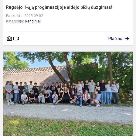
Rugsėjo 1-ąją progimnazijoje aidėjo bičių dūzgimas!
Paskelbta: 2025-09-02
Kategorija:
Renginiai
Plačiau
P
į
k