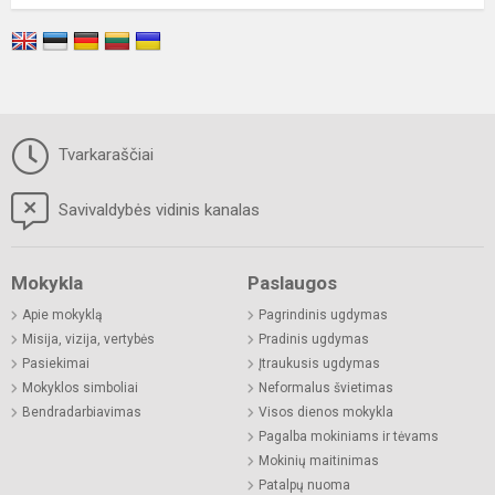
Tvarkaraščiai
Savivaldybės vidinis kanalas
Mokykla
Paslaugos
Apie mokyklą
Pagrindinis ugdymas
Misija, vizija, vertybės
Pradinis ugdymas
Pasiekimai
Įtraukusis ugdymas
Mokyklos simboliai
Neformalus švietimas
Bendradarbiavimas
Visos dienos mokykla
Pagalba mokiniams ir tėvams
Mokinių maitinimas
Patalpų nuoma