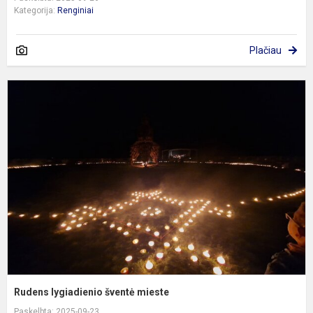
Kategorija:
Renginiai
Plačiau
R
l
š
m
Rudens lygiadienio šventė mieste
Paskelbta: 2025-09-23