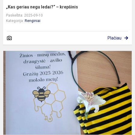
„Kas geriau negu ledai?“ – krepšinis
Paskelbta: 2025-09-10
Kategorija:
Renginiai
Plačiau
R
1
ą
p
a
b
d