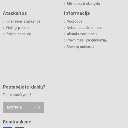
Biblioteka ir skaitykla
Ataskaitos
Informacija
Finansinės ataskaitos
Nuorodos
Viešieji pirkimai
Neformalus švietimas
Projektinė veikla
Aktualu mokiniams
Priėmimas į progimnaziją
Mokinių uniforma
Pastabėjote klaidų?
Turite pasiūlymų?
RAŠYKITE
Bendraukime