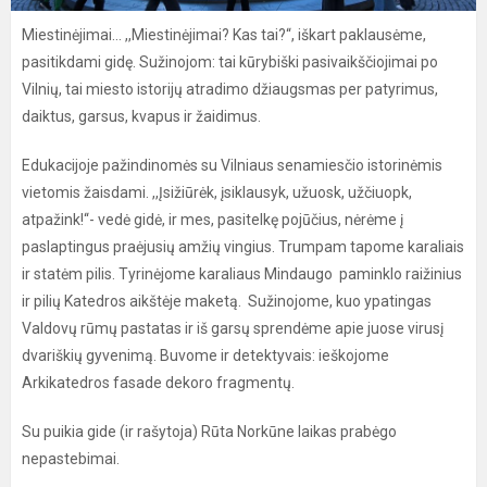
Miestinėjimai... ,,Miestinėjimai? Kas tai?“, iškart paklausėme,
pasitikdami gidę. Sužinojom: tai kūrybiški pasivaikščiojimai po
Vilnių, tai miesto istorijų atradimo džiaugsmas per patyrimus,
daiktus, garsus, kvapus ir žaidimus.
Edukacijoje pažindinomės su Vilniaus senamiesčio istorinėmis
vietomis žaisdami. ,,Įsižiūrėk, įsiklausyk, užuosk, užčiuopk,
atpažink!‘‘- vedė gidė, ir mes, pasitelkę pojūčius, nėrėme į
paslaptingus praėjusių amžių vingius. Trumpam tapome karaliais
ir statėm pilis. Tyrinėjome karaliaus Mindaugo paminklo raižinius
ir pilių Katedros aikštėje maketą. Sužinojome, kuo ypatingas
Valdovų rūmų pastatas ir iš garsų sprendėme apie juose virusį
dvariškių gyvenimą. Buvome ir detektyvais: ieškojome
Arkikatedros fasade dekoro fragmentų.
Su puikia gide (ir rašytoja) Rūta Norkūne laikas prabėgo
nepastebimai.