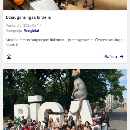
Džiaugsmingas birželis
Paskelbta: 2025-06-17
Kategorija:
Renginiai
Mokslo metus baiginėjam linksmai - pramogavome O'learys boulingo
klube ir...
Plačiau
P
e
k
į
R