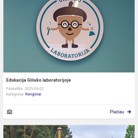
l
Edukacija Giliuko laboratorijoje
Paskelbta: 2025-06-02
Kategorija:
Renginiai
Plačiau
P
i