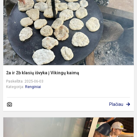
k
i
į
V
k
2a ir 2b klasių išvyka į Vikingų kaimą
Paskelbta: 2025-06-03
Kategorija:
Renginiai
Plačiau
1
ir
1