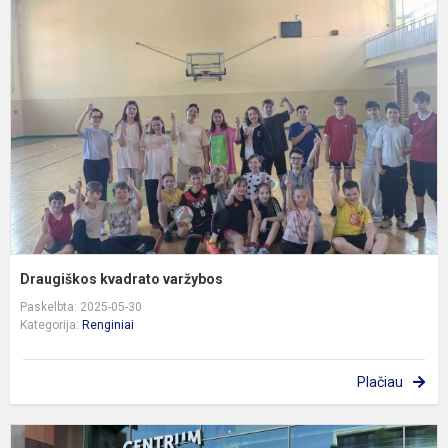
k
v
Draugiškos kvadrato varžybos
Paskelbta: 2025-05-30
Kategorija:
Renginiai
Plačiau
6