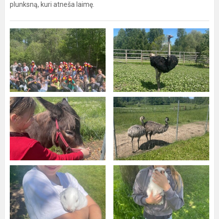
plunksną, kuri atneša laimę.