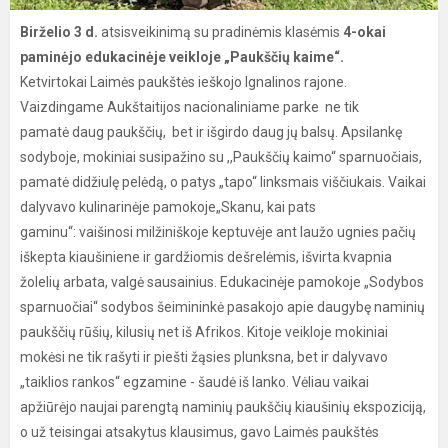
Birželio 3 d.
atsisveikinimą su pradinėmis klasėmis
4-okai
paminėjo edukacinėje veikloje „Paukščių kaime“.
Ketvirtokai Laimės paukštės ieškojo Ignalinos rajone.
Vaizdingame Aukštaitijos nacionaliniame parke ne tik
pamatė daug paukščių, bet ir išgirdo daug jų balsų. Apsilankę
sodyboje, mokiniai susipažino su ,,Paukščių kaimo“ sparnuočiais,
pamatė didžiulę pelėdą, o patys „tapo“ linksmais viščiukais. Vaikai
dalyvavo kulinarinėje pamokoje„Skanu, kai pats
gaminu“: vaišinosi milžiniškoje keptuvėje ant laužo ugnies pačių
iškepta kiaušiniene ir gardžiomis dešrelėmis, išvirta kvapnia
žolelių arbata, valgė sausainius. Edukacinėje pamokoje „Sodybos
sparnuočiai“ sodybos šeimininkė pasakojo apie daugybę naminių
paukščių rūšių, kilusių net iš Afrikos. Kitoje veikloje mokiniai
mokėsi ne tik rašyti ir piešti žąsies plunksna, bet ir dalyvavo
„taiklios rankos“ egzamine - šaudė iš lanko. Vėliau vaikai
apžiūrėjo naujai parengtą naminių paukščių kiaušinių ekspoziciją,
o už teisingai atsakytus klausimus, gavo Laimės paukštės