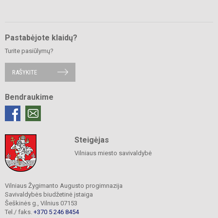
Pastabėjote klaidų?
Turite pasiūlymų?
RAŠYKITE
Bendraukime
Steigėjas
Vilniaus miesto savivaldybė
Vilniaus Žygimanto Augusto progimnazija
Savivaldybės biudžetinė įstaiga
Šeškinės g., Vilnius 07153
Tel./ faks.
+370 5 246 8454