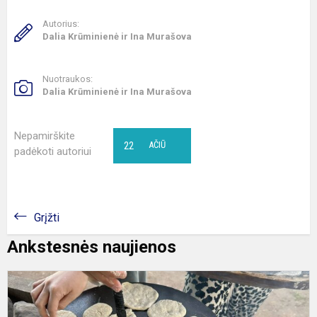
Autorius:
Dalia Krūminienė ir Ina Murašova
Nuotraukos:
Dalia Krūminienė ir Ina Murašova
Nepamirškite
22
AČIŪ
padėkoti autoriui
Grįžti
Ankstesnės naujienos
2
ir
2