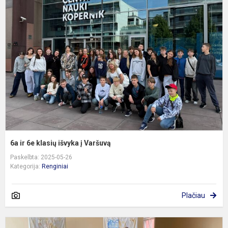
ir
6
k
i
į
V
6a ir 6e klasių išvyka į Varšuvą
Paskelbta: 2025-05-26
Kategorija:
Renginiai
Plačiau
„