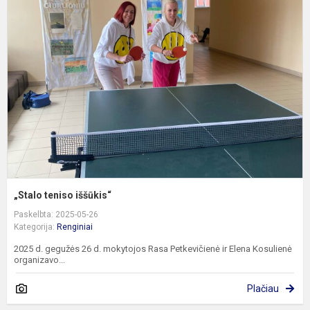
t
i
„Stalo teniso iššūkis“
Paskelbta: 2025-05-26
Kategorija:
Renginiai
2025 d. gegužės 26 d. mokytojos Rasa Petkevičienė ir Elena Kosulienė
organizavo...
Plačiau