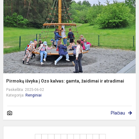
į
O
k
g
ž
ir
a
Pirmokų išvyka į Ozo kalvas: gamta, žaidimai ir atradimai
Paskelbta: 2025-06-02
Kategorija:
Renginiai
Plačiau
„
b