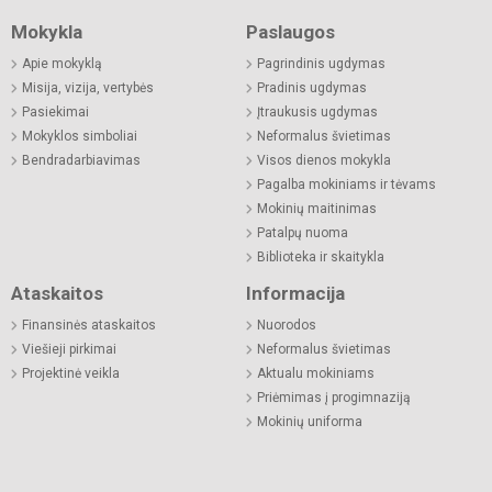
Mokykla
Paslaugos
Apie mokyklą
Pagrindinis ugdymas
Misija, vizija, vertybės
Pradinis ugdymas
Pasiekimai
Įtraukusis ugdymas
Mokyklos simboliai
Neformalus švietimas
Bendradarbiavimas
Visos dienos mokykla
Pagalba mokiniams ir tėvams
Mokinių maitinimas
Patalpų nuoma
Biblioteka ir skaitykla
Ataskaitos
Informacija
Finansinės ataskaitos
Nuorodos
Viešieji pirkimai
Neformalus švietimas
Projektinė veikla
Aktualu mokiniams
Priėmimas į progimnaziją
Mokinių uniforma