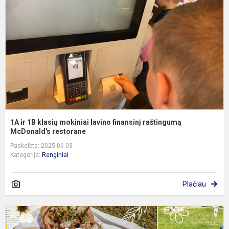
k
m
l
f
r
M
1A ir 1B klasių mokiniai lavino finansinį raštingumą
McDonald's restorane
Paskelbta: 2025-06-03
Kategorija:
Renginiai
Plačiau
B
p