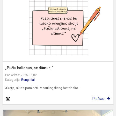
n
d
„Pučiu balionus, ne dūmus!“
Paskelbta: 2025-06-02
Kategorija:
Renginiai
Akcija, skirta paminėti Pasaulinę dieną be tabako.
Plačiau
D