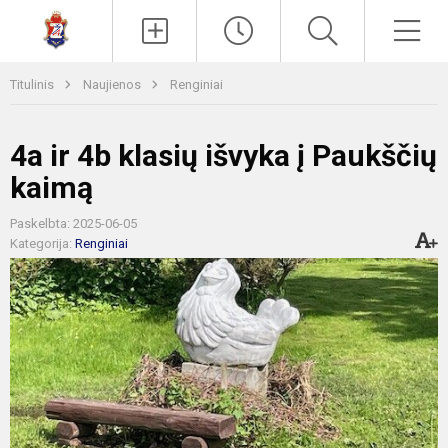
Paieška
Men
Titulinis
Naujienos
Renginiai
4a ir 4b klasių išvyka į Paukščių
kaimą
Paskelbta: 2025-06-05
Kategorija:
Renginiai