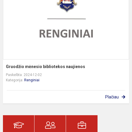
n
Gruodžio mėnesio bibliotekos naujienos
Paskelbta: 2024-12-02
Kategorija:
Renginiai
Plačiau