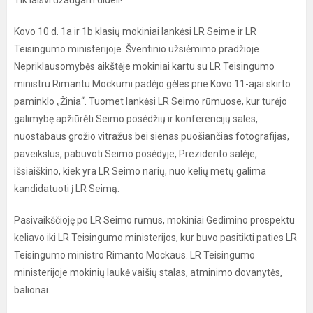
Tik laisvi užaugam dideli!
Kovo 10 d. 1a ir 1b klasių mokiniai lankėsi LR Seime ir LR
Teisingumo ministerijoje. Šventinio užsiėmimo pradžioje
Nepriklausomybės aikštėje mokiniai kartu su LR Teisingumo
ministru Rimantu Mockumi padėjo gėles prie Kovo 11-ajai skirto
paminklo „Žinia“. Tuomet lankėsi LR Seimo rūmuose, kur turėjo
galimybę apžiūrėti Seimo posėdžių ir konferencijų sales,
nuostabaus grožio vitražus bei sienas puošiančias fotografijas,
paveikslus, pabuvoti Seimo posėdyje, Prezidento salėje,
išsiaiškino, kiek yra LR Seimo narių, nuo kelių metų galima
kandidatuoti į LR Seimą.
Pasivaikščioję po LR Seimo rūmus, mokiniai Gedimino prospektu
keliavo iki LR Teisingumo ministerijos, kur buvo pasitikti paties LR
Teisingumo ministro Rimanto Mockaus. LR Teisingumo
ministerijoje mokinių laukė vaišių stalas, atminimo dovanytės,
balionai.