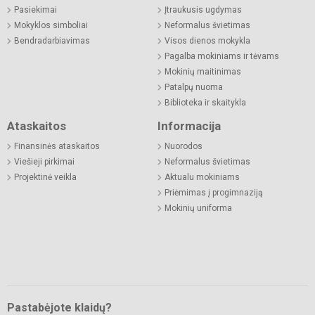
Pasiekimai
Įtraukusis ugdymas
Mokyklos simboliai
Neformalus švietimas
Bendradarbiavimas
Visos dienos mokykla
Pagalba mokiniams ir tėvams
Mokinių maitinimas
Patalpų nuoma
Biblioteka ir skaitykla
Ataskaitos
Informacija
Finansinės ataskaitos
Nuorodos
Viešieji pirkimai
Neformalus švietimas
Projektinė veikla
Aktualu mokiniams
Priėmimas į progimnaziją
Mokinių uniforma
Pastabėjote klaidų?