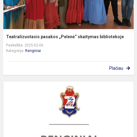
Teatralizuotasis pasakos „Pelenė“ skaitymas bibliotekoje
Paskelbta: 2025-02-06
Kategorija:
Renginiai
Plačiau
S
„
b
a
t
g