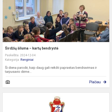
Širdžių šiluma – kartų bendrystė
Paskelbta: 2024-12-04
Kategorija:
Renginiai
Ši diena parodė, kaip daug gali reikšti paprastas bendravimas ir
tarpusavio dėme...
Plačiau
G
m
b