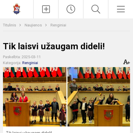
Paieška
Men
Titulinis
Naujienos
Renginiai
Tik laisvi užaugam dideli!
Paskelbta: 2025-03-11
Kategorija:
Renginiai