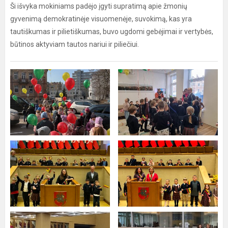
Ši išvyka mokiniams padėjo įgyti supratimą apie žmonių
gyvenimą demokratinėje visuomenėje, suvokimą, kas yra
tautiškumas ir pilietiškumas, buvo ugdomi gebėjimai ir vertybės,
būtinos aktyviam tautos nariui ir piliečiui.