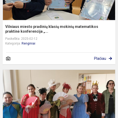
Vilniaus miesto pradinių klasių mokinių matematikos
praktinė konferencija „...
Paskelbta: 2025-02-12
Kategorija:
Renginiai
Plačiau
T
p
„
s
b