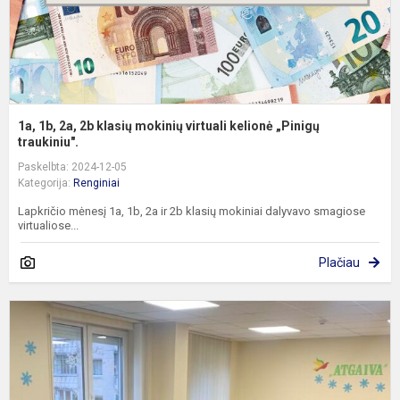
k
„
tr
1a, 1b, 2a, 2b klasių mokinių virtuali kelionė „Pinigų
traukiniu".
Paskelbta: 2024-12-05
Kategorija:
Renginiai
Lapkričio mėnesį 1a, 1b, 2a ir 2b klasių mokiniai dalyvavo smagiose
virtualiose...
Plačiau
Š
š
–
k
b