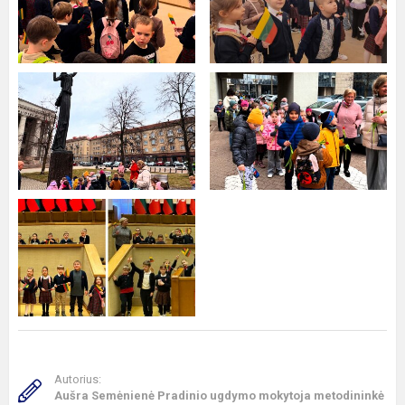
Autorius:
Aušra Semėnienė Pradinio ugdymo mokytoja metodininkė