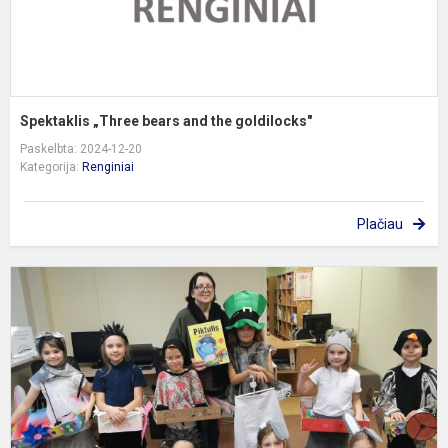
Spektaklis „Three bears and the goldilocks"
Paskelbta: 2024-12-20
Kategorija:
Renginiai
Plačiau
T
k
"
n
l
s
b.