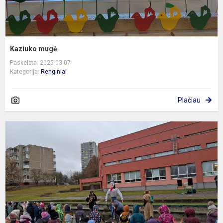
Kaziuko mugė
Paskelbta: 2025-03-07
Kategorija:
Renginiai
Plačiau
U
š
p