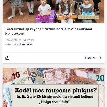
Teatralizuotieji knygos "Piktulis nori laimėti" skaitymai
bibliotekoje
Paskelbta: 2024-12-19
Kategorija:
Renginiai
Plačiau
1
1
2
2
k
m
v