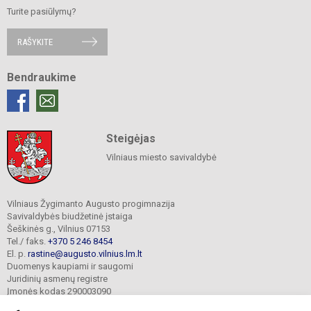
Turite pasiūlymų?
RAŠYKITE
Bendraukime
Steigėjas
Vilniaus miesto savivaldybė
Vilniaus Žygimanto Augusto progimnazija
Savivaldybės biudžetinė įstaiga
Šeškinės g., Vilnius 07153
Tel./ faks.
+370 5 246 8454
El. p.
rastine@augusto.vilnius.lm.lt
Duomenys kaupiami ir saugomi
Juridinių asmenų registre
Įmonės kodas 290003090