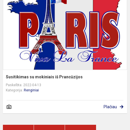
m
i
P
Susitikimas su mokiniais iš Prancūzijos
Paskelbta: 2022-04-13
Kategorija:
Renginiai
Plačiau