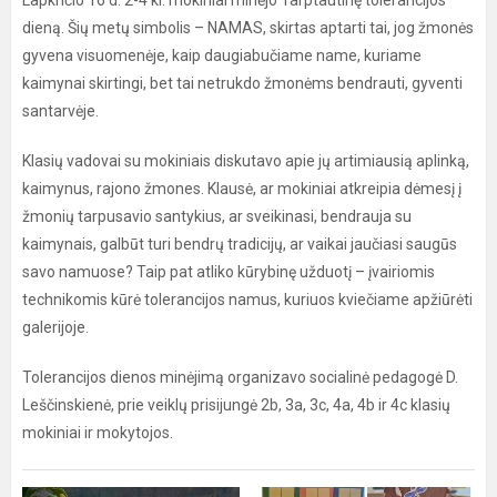
Lapkričio 16 d. 2-4 kl. mokiniai minėjo Tarptautinę tolerancijos
dieną. Šių metų simbolis – NAMAS, skirtas aptarti tai, jog žmonės
gyvena visuomenėje, kaip daugiabučiame name, kuriame
kaimynai skirtingi, bet tai netrukdo žmonėms bendrauti, gyventi
santarvėje.
Klasių vadovai su mokiniais diskutavo apie jų artimiausią aplinką,
kaimynus, rajono žmones. Klausė, ar mokiniai atkreipia dėmesį į
žmonių tarpusavio santykius, ar sveikinasi, bendrauja su
kaimynais, galbūt turi bendrų tradicijų, ar vaikai jaučiasi saugūs
savo namuose? Taip pat atliko kūrybinę užduotį – įvairiomis
technikomis kūrė tolerancijos namus, kuriuos kviečiame apžiūrėti
galerijoje.
Tolerancijos dienos minėjimą organizavo socialinė pedagogė D.
Leščinskienė, prie veiklų prisijungė 2b, 3a, 3c, 4a, 4b ir 4c klasių
mokiniai ir mokytojos.