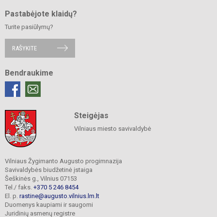
Pastabėjote klaidų?
Turite pasiūlymų?
RAŠYKITE
Bendraukime
Steigėjas
Vilniaus miesto savivaldybė
Vilniaus Žygimanto Augusto progimnazija
Savivaldybės biudžetinė įstaiga
Šeškinės g., Vilnius 07153
Tel./ faks.
+370 5 246 8454
El. p.
rastine@augusto.vilnius.lm.lt
Duomenys kaupiami ir saugomi
Juridinių asmenų registre