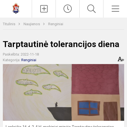
Paieška
Men
Titulinis
Naujienos
Renginiai
Tarptautinė tolerancijos diena
Paskelbta: 2022-11-18
Kategorija:
Renginiai