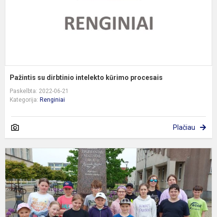
Pažintis su dirbtinio intelekto kūrimo procesais
Paskelbta: 2022-06-21
Kategorija:
Renginiai
Plačiau
Ž
A
k
2
0
0