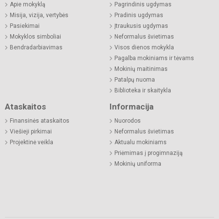
Apie mokyklą
Pagrindinis ugdymas
Misija, vizija, vertybės
Pradinis ugdymas
Pasiekimai
Įtraukusis ugdymas
Mokyklos simboliai
Neformalus švietimas
Bendradarbiavimas
Visos dienos mokykla
Pagalba mokiniams ir tėvams
Mokinių maitinimas
Patalpų nuoma
Biblioteka ir skaitykla
Ataskaitos
Informacija
Finansinės ataskaitos
Nuorodos
Viešieji pirkimai
Neformalus švietimas
Projektinė veikla
Aktualu mokiniams
Priėmimas į progimnaziją
Mokinių uniforma