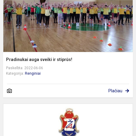
Pradinukai auga sveiki ir stiprūs!
Paskelbta: 2022-06-06
Kategorija:
Renginiai
Plačiau
S
b
m
m
D