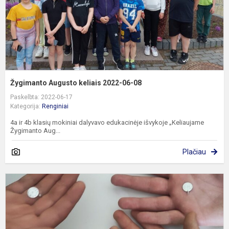
Žygimanto Augusto keliais 2022-06-08
Paskelbta: 2022-06-17
Kategorija:
Renginiai
4a ir 4b klasių mokiniai dalyvavo edukacinėje išvykoje „Keliaujame
Žygimanto Aug...
Plačiau
Š
į
t
k
2