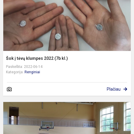
(
kl
Šok į tėvų klumpes 2022 (7b kl.)
Paskelbta: 2022-06-14
Kategorija:
Renginiai
Plačiau
P
a
s
ir
s