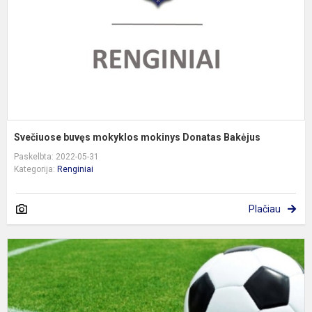
B
Svečiuose buvęs mokyklos mokinys Donatas Bakėjus
Paskelbta: 2022-05-31
Kategorija:
Renginiai
Plačiau
R
t