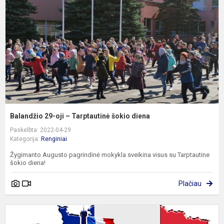
–
T
š
d
Balandžio 29-oji – Tarptautinė šokio diena
Paskelbta: 2022-04-29
Kategorija:
Renginiai
Žygimanto Augusto pagrindinė mokykla sveikina visus su Tarptautine
šokio diena!
Plačiau
S
s