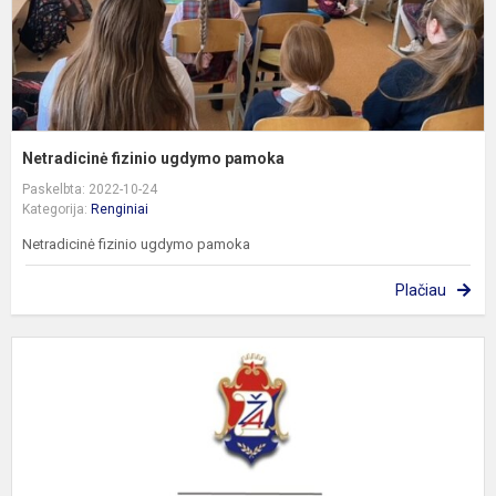
Netradicinė fizinio ugdymo pamoka
Paskelbta: 2022-10-24
Kategorija:
Renginiai
Netradicinė fizinio ugdymo pamoka
Plačiau
P
s
d
i
k
p