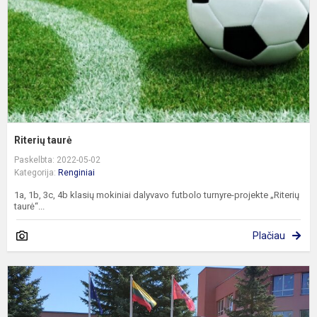
Riterių taurė
Paskelbta: 2022-05-02
Kategorija:
Renginiai
1a, 1b, 3c, 4b klasių mokiniai dalyvavo futbolo turnyre-projekte „Riterių
taurė“...
Plačiau
B
2
oj