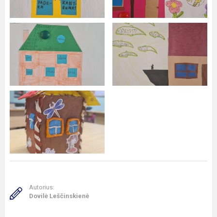
Autorius:
Dovilė Leščinskienė