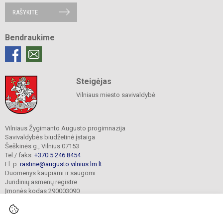
RAŠYKITE
Bendraukime
Steigėjas
Vilniaus miesto savivaldybė
Vilniaus Žygimanto Augusto progimnazija
Savivaldybės biudžetinė įstaiga
Šeškinės g., Vilnius 07153
Tel./ faks.
+370 5 246 8454
El. p.
rastine@augusto.vilnius.lm.lt
Duomenys kaupiami ir saugomi
Juridinių asmenų registre
Įmonės kodas 290003090