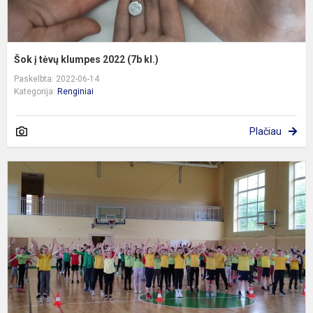
Šok į tėvų klumpes 2022 (7b kl.)
Paskelbta: 2022-06-14
Kategorija:
Renginiai
Plačiau
P
a
s
ir
s