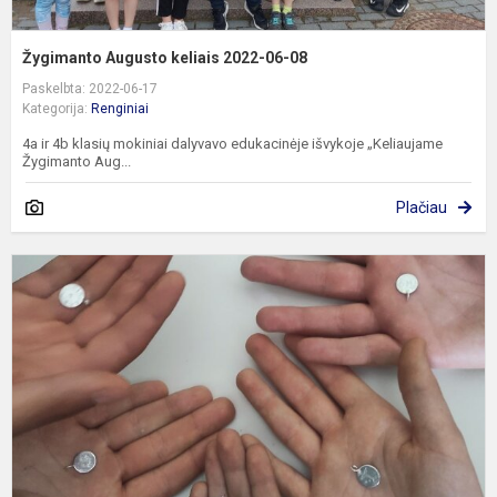
Žygimanto Augusto keliais 2022-06-08
Paskelbta: 2022-06-17
Kategorija:
Renginiai
4a ir 4b klasių mokiniai dalyvavo edukacinėje išvykoje „Keliaujame
Žygimanto Aug...
Plačiau
Š
į
t
k
2
(
kl