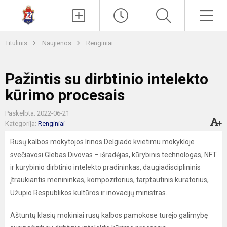
Paieška
Men
Titulinis
Naujienos
Renginiai
Pažintis su dirbtinio intelekto
kūrimo procesais
Paskelbta: 2022-06-21
Kategorija:
Renginiai
Rusų kalbos mokytojos Irinos Delgiado kvietimu mokykloje
svečiavosi Glebas Divovas – išradėjas, kūrybinis technologas, NFT
ir kūrybinio dirbtinio intelekto pradininkas, daugiadisciplininis
įtraukiantis menininkas, kompozitorius, tarptautinis kuratorius,
Užupio Respublikos kultūros ir inovacijų ministras.
Aštuntų klasių mokiniai rusų kalbos pamokose turėjo galimybę