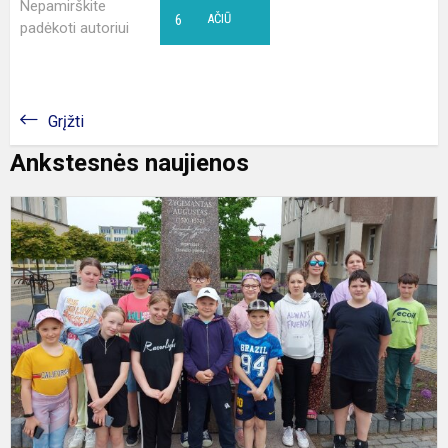
Nepamirškite
6
AČIŪ
padėkoti autoriui
Grįžti
Ankstesnės naujienos
Ž
A
k
2
0
0