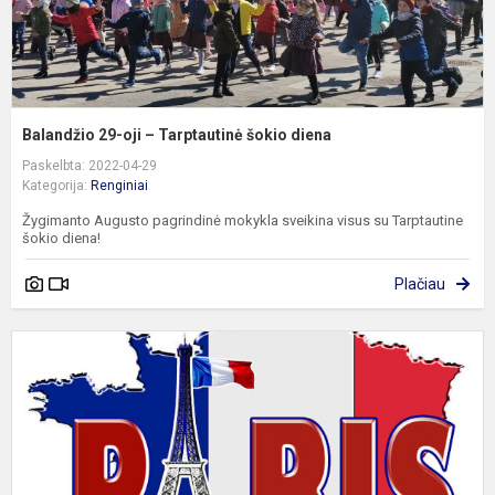
Balandžio 29-oji – Tarptautinė šokio diena
Paskelbta: 2022-04-29
Kategorija:
Renginiai
Žygimanto Augusto pagrindinė mokykla sveikina visus su Tarptautine
šokio diena!
Plačiau
S
s
m
i
P