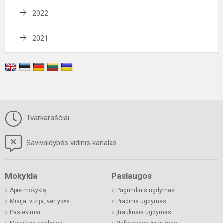
2022
2021
Tvarkaraščiai
Savivaldybės vidinis kanalas
Mokykla
Paslaugos
Apie mokyklą
Pagrindinis ugdymas
Misija, vizija, vertybės
Pradinis ugdymas
Pasiekimai
Įtraukusis ugdymas
Mokyklos simboliai
Neformalus švietimas