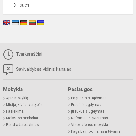
2021
Tvarkaraščiai
Savivaldybės vidinis kanalas
Mokykla
Paslaugos
Apie mokyklą
Pagrindinis ugdymas
Misija, vizija, vertybės
Pradinis ugdymas
Pasiekimai
Įtraukusis ugdymas
Mokyklos simboliai
Neformalus švietimas
Bendradarbiavimas
Visos dienos mokykla
Pagalba mokiniams ir tėvams