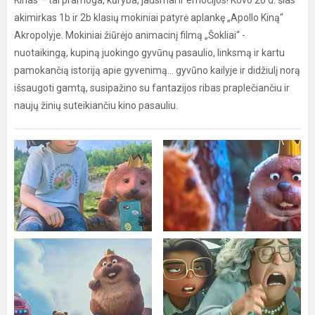
Kinas – tai pramoga, kūryba, jausmai ir emocijos! Kovo 26 d. šias
akimirkas 1b ir 2b klasių mokiniai patyrė aplankę „Apollo Kiną“
Akropolyje. Mokiniai žiūrėjo animacinį filmą „Šokliai“ -
nuotaikingą, kupiną juokingo gyvūnų pasaulio, linksmą ir kartu
pamokančią istoriją apie gyvenimą… gyvūno kailyje ir didžiulį norą
išsaugoti gamtą, susipažino su fantazijos ribas praplečiančiu ir
naujų žinių suteikiančiu kino pasauliu.