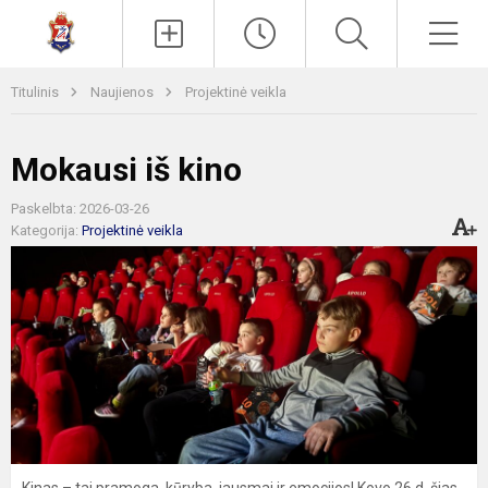
Paieška
Men
Titulinis
Naujienos
Projektinė veikla
Mokausi iš kino
Paskelbta: 2026-03-26
Kategorija:
Projektinė veikla