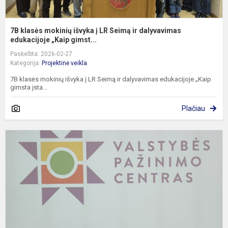
7B klasės mokinių išvyka į LR Seimą ir dalyvavimas
edukacijoje „Kaip gimst...
Paskelbta: 2026-02-27
Kategorija:
Projektinė veikla
7B klasės mokinių išvyka į LR Seimą ir dalyvavimas edukacijoje „Kaip
gimsta įsta...
Plačiau
5
kl
i
į
V
p
c