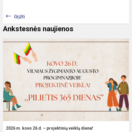
Grįžti
Ankstesnės naujienos
2
m
k
2
d
–
p
v
d
2026 m. kovo 26 d. – projektinių veiklų diena!