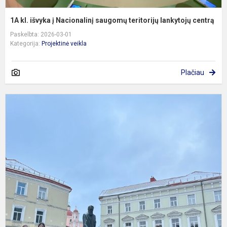
1A kl. išvyka į Nacionalinį saugomų teritorijų lankytojų centrą
Paskelbta: 2026-03-01
Kategorija:
Projektinė veikla
Plačiau
E
e
„
n
s