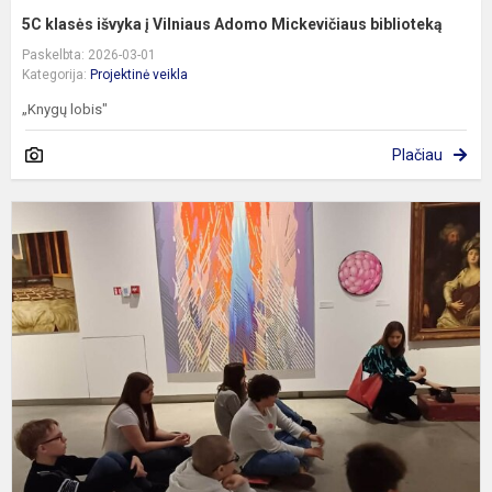
5C klasės išvyka į Vilniaus Adomo Mickevičiaus biblioteką
Paskelbta: 2026-03-01
Kategorija:
Projektinė veikla
„Knygų lobis"
Plačiau
I
i
l