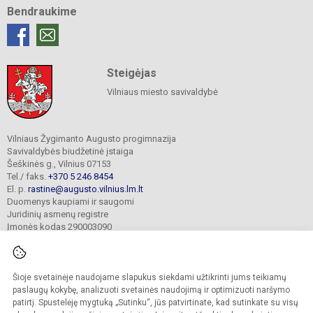
Bendraukime
Steigėjas
Vilniaus miesto savivaldybė
Vilniaus Žygimanto Augusto progimnazija
Savivaldybės biudžetinė įstaiga
Šeškinės g., Vilnius 07153
Tel./ faks.
+370 5 246 8454
El. p.
rastine@augusto.vilnius.lm.lt
Duomenys kaupiami ir saugomi
Juridinių asmenų registre
Įmonės kodas 290003090
Šioje svetainėje naudojame slapukus siekdami užtikrinti jums teikiamų
© 2021. Vilniaus Žygimanto Augusto progimnazija. Visos teisės saugomos.
paslaugų kokybę, analizuoti svetainės naudojimą ir optimizuoti naršymo
Kopijuoti turinį be raštiško mokyklos sutikimo griežtai draudžiama.
patirtį. Spustelėję mygtuką „Sutinku“, jūs patvirtinate, kad sutinkate su visų