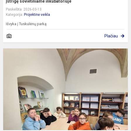
Įstrigę sovietiniame inkubatoriuje
Paskelbta: 2026-03-13
Kategorija:
Projektinė veikla
Išvyka į Tuskulėnų parką
Plačiau
5
k
i
į
V
A
M
b