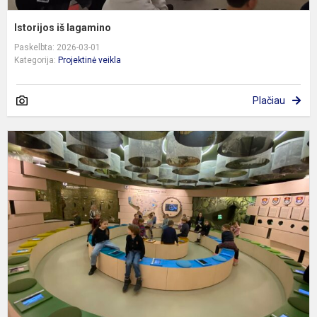
Istorijos iš lagamino
Paskelbta: 2026-03-01
Kategorija:
Projektinė veikla
Plačiau
1
kl
i
į
N
s
t
l
ce