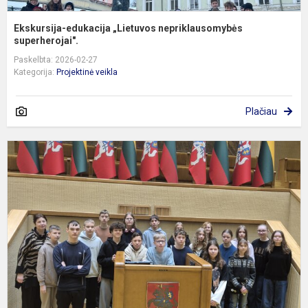
Ekskursija-edukacija „Lietuvos nepriklausomybės
superherojai".
Paskelbta: 2026-02-27
Kategorija:
Projektinė veikla
Plačiau
7
k
m
i
į
L
S
ir
d
e