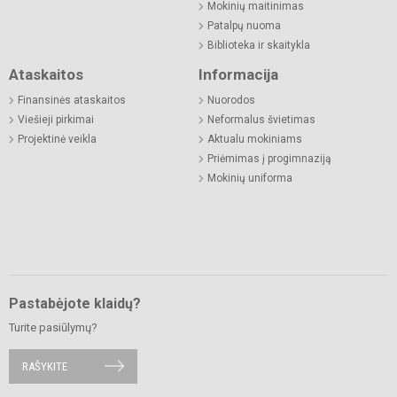
Mokinių maitinimas
Patalpų nuoma
Biblioteka ir skaitykla
Ataskaitos
Informacija
Finansinės ataskaitos
Nuorodos
Viešieji pirkimai
Neformalus švietimas
Projektinė veikla
Aktualu mokiniams
Priėmimas į progimnaziją
Mokinių uniforma
Pastabėjote klaidų?
Turite pasiūlymų?
RAŠYKITE