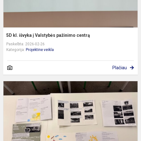
5D kl. išvyka į Valstybės pažinimo centrą
Paskelbta: 2026-02-26
Kategorija:
Projektinė veikla
Plačiau
8
k
m
k
d
-
r
b