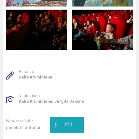
Autorius:
Dalia Krūminienė
Nuotraukos:
Dalia Krūminienė, Jurgita Jakonė
Nepamirškite
5
AČIŪ
padėkoti autoriui