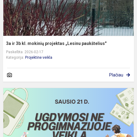
p
3a ir 3b kl. mokinių projektas „Lesinu paukštelius"
Paskelbta: 2026-02-17
Kategorija:
Projektinė veikla
Plačiau
U
n
p
v
–
2
0