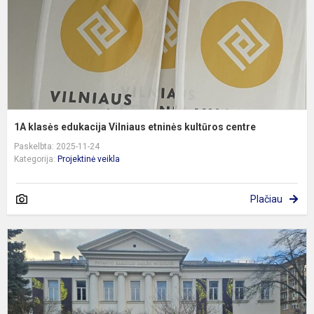
k
c
1A klasės edukacija Vilniaus etninės kultūros centre
Paskelbta: 2025-11-24
Kategorija:
Projektinė veikla
Plačiau
2
k
m
k
į