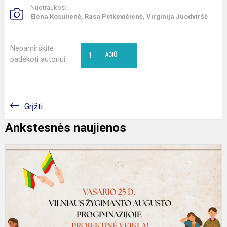
Nuotraukos:
Elena Kosulienė, Rasa Petkevičienė, Virginija Juodviršė
Nepamirškite
1
AČIŪ
padėkoti autoriui
Grįžti
Ankstesnės naujienos
2
m
v
2
d
–
p