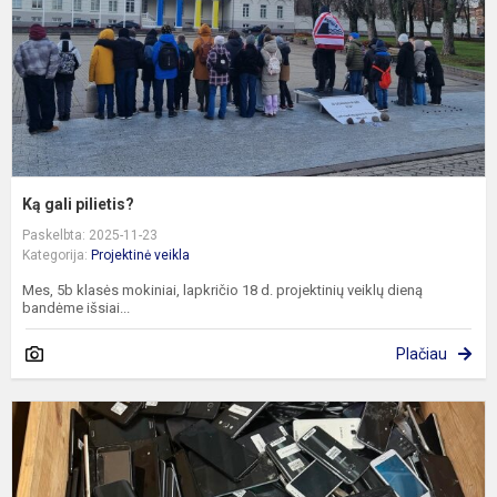
Ką gali pilietis?
Paskelbta: 2025-11-23
Kategorija:
Projektinė veikla
Mes, 5b klasės mokiniai, lapkričio 18 d. projektinių veiklų dieną
bandėme išsiai...
Plačiau
8
k
e