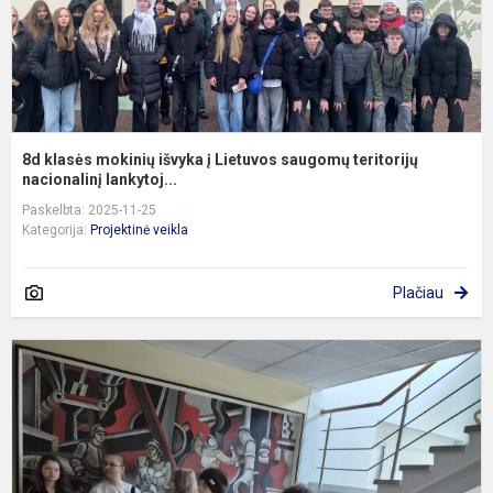
t
na
8d klasės mokinių išvyka į Lietuvos saugomų teritorijų
nacionalinį lankytoj...
Paskelbta: 2025-11-25
Kategorija:
Projektinė veikla
Plačiau
I
į
P
a
ir
g