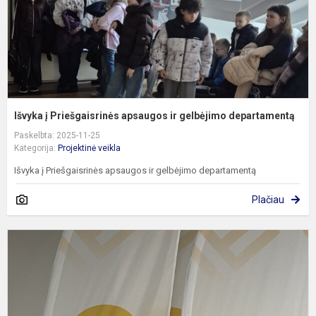
d
Išvyka į Priešgaisrinės apsaugos ir gelbėjimo departamentą
Paskelbta: 2025-11-25
Kategorija:
Projektinė veikla
Išvyka į Priešgaisrinės apsaugos ir gelbėjimo departamentą
Plačiau
1
k
e
V
e