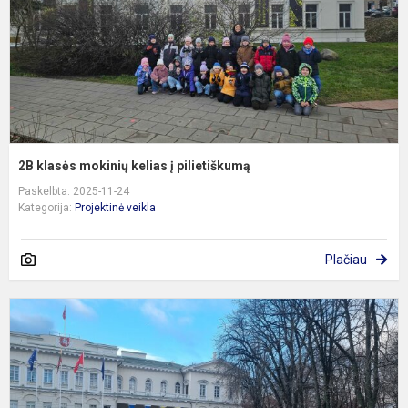
p
2B klasės mokinių kelias į pilietiškumą
Paskelbta: 2025-11-24
Kategorija:
Projektinė veikla
Plačiau
K
g
p