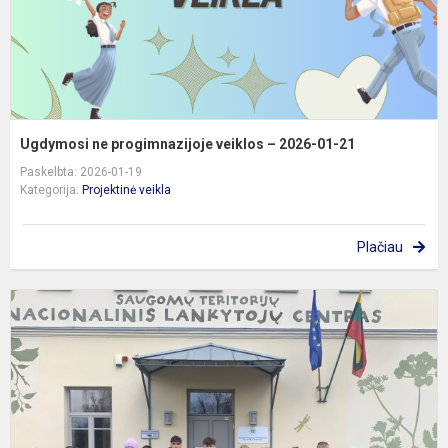
2
Ugdymosi ne progimnazijoje veiklos – 2026-01-21
Paskelbta: 2026-01-19
Kategorija:
Projektinė veikla
Plačiau
8
k
m
i
į
L
s