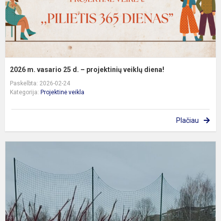
v
d
2026 m. vasario 25 d. – projektinių veiklų diena!
Paskelbta: 2026-02-24
Kategorija:
Projektinė veikla
Plačiau
3
ir
3
kl
m
p
„