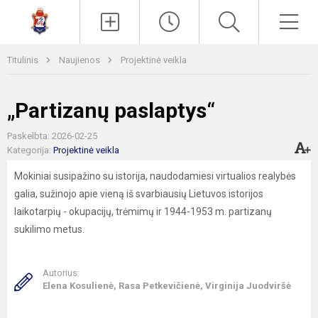
Paieška
Men
Titulinis
Naujienos
Projektinė veikla
„Partizanų paslaptys“
Paskelbta: 2026-02-25
Kategorija:
Projektinė veikla
Mokiniai susipažino su istorija, naudodamiesi virtualios realybės
galia, sužinojo apie vieną iš svarbiausių Lietuvos istorijos
laikotarpių - okupacijų, trėmimų ir 1944-1953 m. partizanų
sukilimo metus.
Autorius:
Elena Kosulienė, Rasa Petkevičienė, Virginija Juodviršė