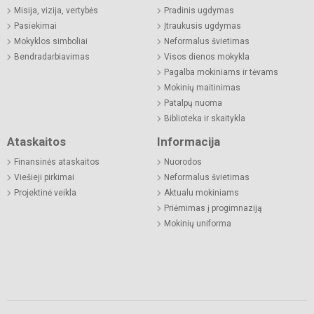
Misija, vizija, vertybės
Pradinis ugdymas
Pasiekimai
Įtraukusis ugdymas
Mokyklos simboliai
Neformalus švietimas
Bendradarbiavimas
Visos dienos mokykla
Pagalba mokiniams ir tėvams
Mokinių maitinimas
Patalpų nuoma
Biblioteka ir skaitykla
Ataskaitos
Informacija
Finansinės ataskaitos
Nuorodos
Viešieji pirkimai
Neformalus švietimas
Projektinė veikla
Aktualu mokiniams
Priėmimas į progimnaziją
Mokinių uniforma