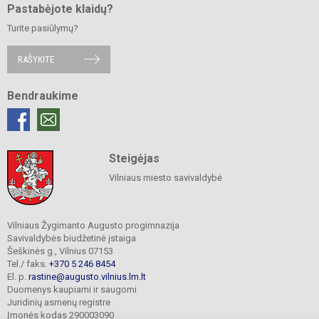
Pastabėjote klaidų?
Turite pasiūlymų?
RAŠYKITE
Bendraukime
Steigėjas
Vilniaus miesto savivaldybė
Vilniaus Žygimanto Augusto progimnazija
Savivaldybės biudžetinė įstaiga
Šeškinės g., Vilnius 07153
Tel./ faks.
+370 5 246 8454
El. p.
rastine@augusto.vilnius.lm.lt
Duomenys kaupiami ir saugomi
Juridinių asmenų registre
Įmonės kodas 290003090