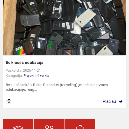
8c klasės edukacija
Paskelbta: 2025-11-21
Kategorija:
Projektinė veikla
8c klasė lankėsi Baltic Remarket (recycling) įmonėje, dalyvavo
edukacijoje, reng...
Plačiau