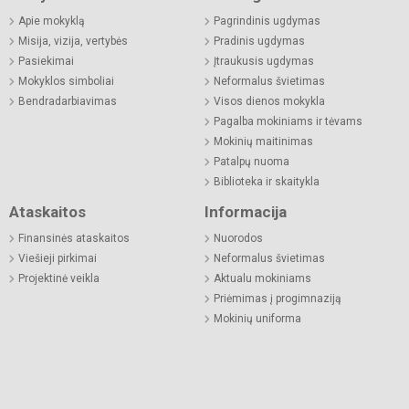
Apie mokyklą
Pagrindinis ugdymas
Misija, vizija, vertybės
Pradinis ugdymas
Pasiekimai
Įtraukusis ugdymas
Mokyklos simboliai
Neformalus švietimas
Bendradarbiavimas
Visos dienos mokykla
Pagalba mokiniams ir tėvams
Mokinių maitinimas
Patalpų nuoma
Biblioteka ir skaitykla
Ataskaitos
Informacija
Finansinės ataskaitos
Nuorodos
Viešieji pirkimai
Neformalus švietimas
Projektinė veikla
Aktualu mokiniams
Priėmimas į progimnaziją
Mokinių uniforma