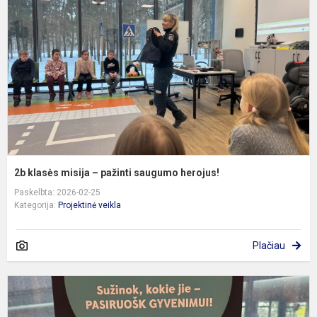
–
p
s
h
2b klasės misija – pažinti saugumo herojus!
Paskelbta: 2026-02-25
Kategorija:
Projektinė veikla
Plačiau
E
„
F