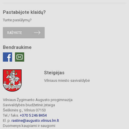
Pastabėjote klaidų?
Turite pasiūlymų?
RAŠYKITE
Bendraukime
Steigėjas
Vilniaus miesto savivaldybė
Vilniaus Žygimanto Augusto progimnazija
Savivaldybės biudžetinė įstaiga
Šeškinės g., Vilnius 07153
Tel./ faks.
+370 5 246 8454
El. p.
rastine@augusto.vilnius.lm.lt
Duomenys kaupiami ir saugomi