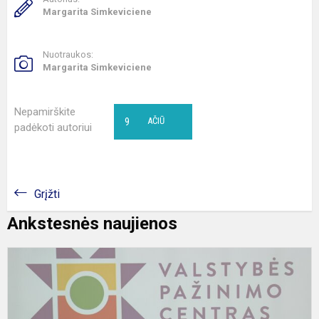
Margarita Simkeviciene
Nuotraukos:
Margarita Simkeviciene
Nepamirškite
9
AČIŪ
padėkoti autoriui
Grįžti
Ankstesnės naujienos
5
kl
i
į