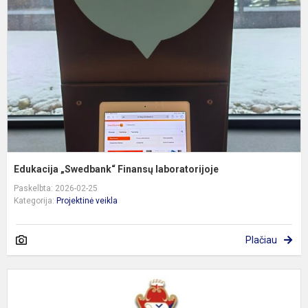
l
Edukacija „Swedbank“ Finansų laboratorijoje
Paskelbta: 2026-02-25
Kategorija:
Projektinė veikla
Plačiau
„
p