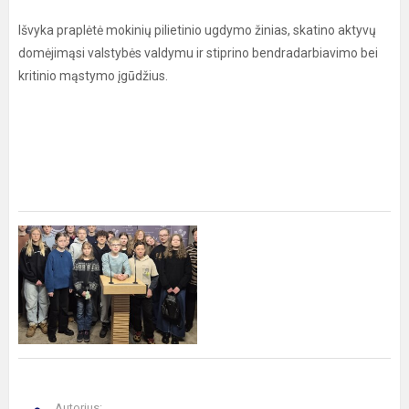
Išvyka praplėtė mokinių pilietinio ugdymo žinias, skatino aktyvų
domėjimąsi valstybės valdymu ir stiprino bendradarbiavimo bei
kritinio mąstymo įgūdžius.
Autorius: