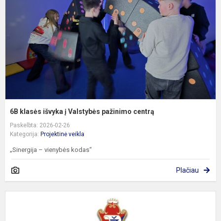
į
V
p
c
6B klasės išvyka į Valstybės pažinimo centrą
Paskelbta: 2026-02-26
Kategorija:
Projektinė veikla
„Sinergija – vienybės kodas“
Plačiau
7
k
i