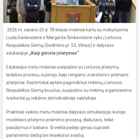
2026 m. vasario 25 d. 7B klasės mokiniai kartu su mokytojomis
Liuda Davlevičiene ir Margarita Šimkevičiene vyko į Lietuvos
Respublikos Seimą (Gedimino pr. 53, Vilnius) ir dalyvavo
edukacijoje
„Kaip gimsta įstatymas“
.
Edukacijos metu mokiniai susipažino su Lietuvos įstatymų
leidybos procesu, sužinojo, kaip rengiami, svarstomi ir priimami
įstatymai. Septintokai aptarė pagrindinius rinkimų į Lietuvos
Respublikos Seimą bruožus, susipažino su rinkimų organizavimo
tvarka bei jų reikšme demokratinėje valstybėje.
Praktinės veiklos metu mokiniai dalyvavo simuliacijoje, kurioje
modeliavo įstatymo priėmimo procesą, diskutavo, teikė
pasiūlymus ir balsavo. Ši veikla padėjo geriau suprasti
parlamento darbą bei teisėkūros svarbą.