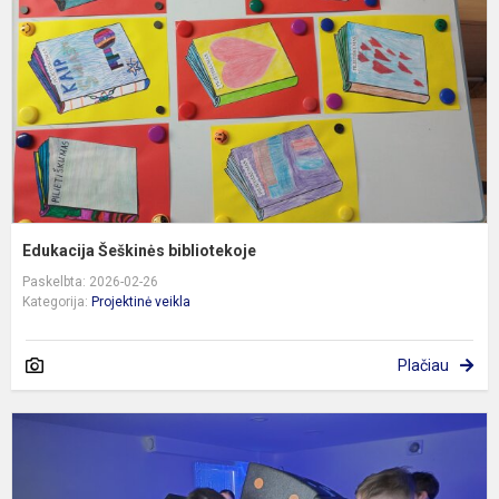
Edukacija Šeškinės bibliotekoje
Paskelbta: 2026-02-26
Kategorija:
Projektinė veikla
Plačiau
6
k
i