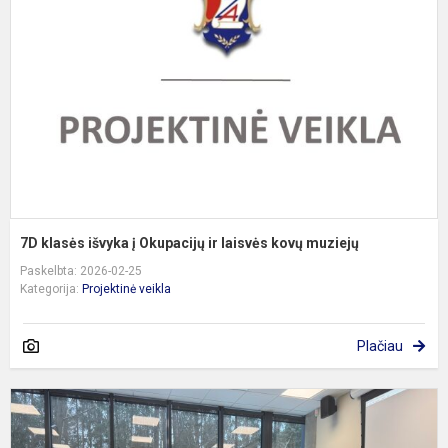
į
O
ir
l
k
m
7D klasės išvyka į Okupacijų ir laisvės kovų muziejų
Paskelbta: 2026-02-25
Kategorija:
Projektinė veikla
Plačiau
2
k
m