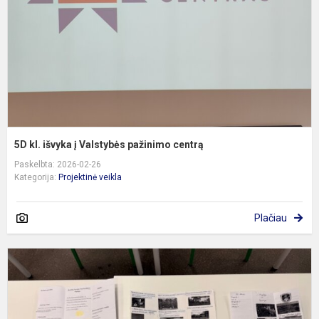
V
p
c
5D kl. išvyka į Valstybės pažinimo centrą
Paskelbta: 2026-02-26
Kategorija:
Projektinė veikla
Plačiau
8
k
m
k