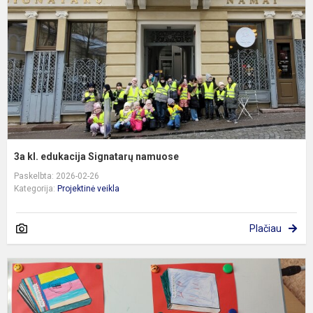
S
n
3a kl. edukacija Signatarų namuose
Paskelbta: 2026-02-26
Kategorija:
Projektinė veikla
Plačiau
E
Š
b