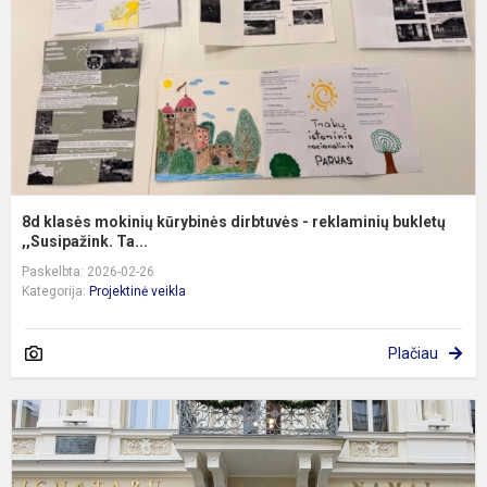
d
-
r
b
8d klasės mokinių kūrybinės dirbtuvės - reklaminių bukletų
,,Susipažink. Ta...
Paskelbta: 2026-02-26
Kategorija:
Projektinė veikla
Plačiau
3
kl
e