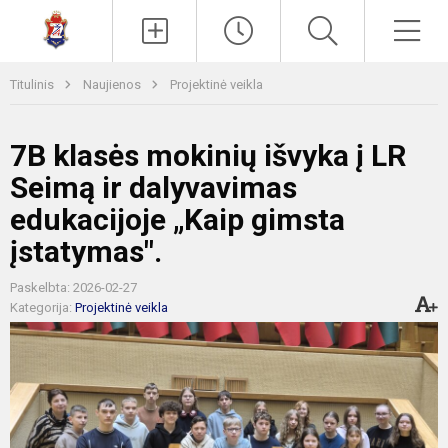
Paieška
Men
Titulinis
Naujienos
Projektinė veikla
7B klasės mokinių išvyka į LR
Seimą ir dalyvavimas
edukacijoje „Kaip gimsta
įstatymas".
Paskelbta: 2026-02-27
Kategorija:
Projektinė veikla