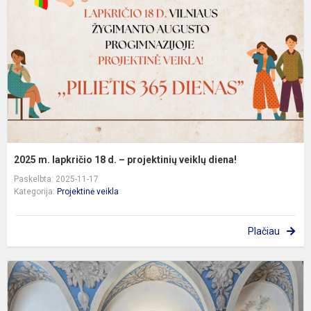
1
d
–
p
v
d
2025 m. lapkričio 18 d. – projektinių veiklų diena!
Paskelbta: 2025-11-17
Kategorija:
Projektinė veikla
Plačiau
5
k
i