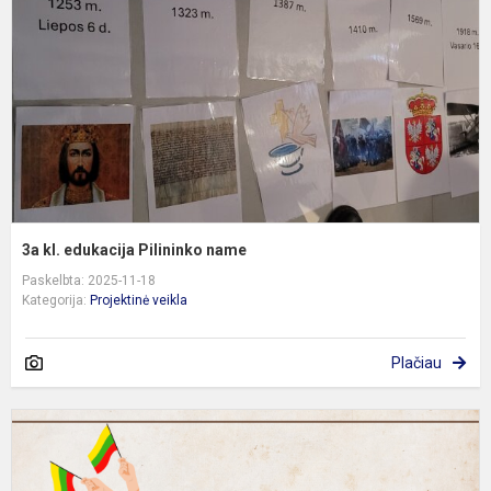
P
n
3a kl. edukacija Pilininko name
Paskelbta: 2025-11-18
Kategorija:
Projektinė veikla
Plačiau
2
m
l