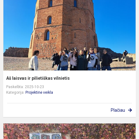
ir
p
v
Aš laisvas ir pilietiškas vilnietis
Paskelbta: 2025-10-23
Kategorija:
Projektinė veikla
Plačiau
E
i