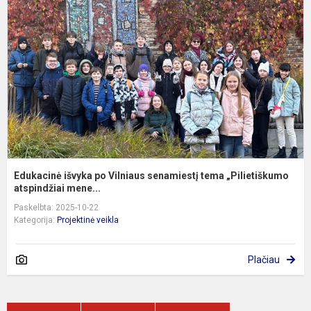
p
V
s
t
„
Edukacinė išvyka po Vilniaus senamiestį tema „Pilietiškumo
atspindžiai mene...
Paskelbta: 2025-10-22
Kategorija:
Projektinė veikla
Plačiau