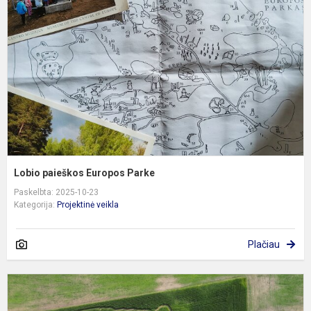
E
P
Lobio paieškos Europos Parke
Paskelbta: 2025-10-23
Kategorija:
Projektinė veikla
Plačiau
E
U