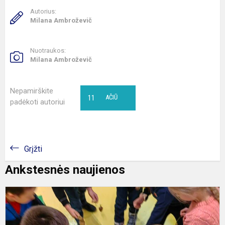
Autorius:
Milana Ambroževič
Nuotraukos:
Milana Ambroževič
Nepamirškite
11
AČIŪ
padėkoti autoriui
Grįžti
Ankstesnės naujienos
1
k
e