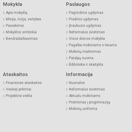
Mokykla
Paslaugos
Apie mokyklą
Pagrindinis ugdymas
Misija, vizija, vertybės
Pradinis ugdymas
Pasiekimai
Įtraukusis ugdymas
Mokyklos simboliai
Neformalus švietimas
Bendradarbiavimas
Visos dienos mokykla
Pagalba mokiniams ir tėvams
Mokinių maitinimas
Patalpų nuoma
Biblioteka ir skaitykla
Ataskaitos
Informacija
Finansinės ataskaitos
Nuorodos
Viešieji pirkimai
Neformalus švietimas
Projektinė veikla
Aktualu mokiniams
Priėmimas į progimnaziją
Mokinių uniforma