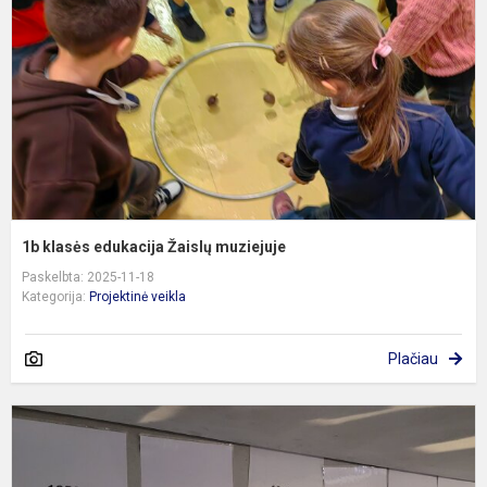
Ž
m
1b klasės edukacija Žaislų muziejuje
Paskelbta: 2025-11-18
Kategorija:
Projektinė veikla
Plačiau
3
kl
e