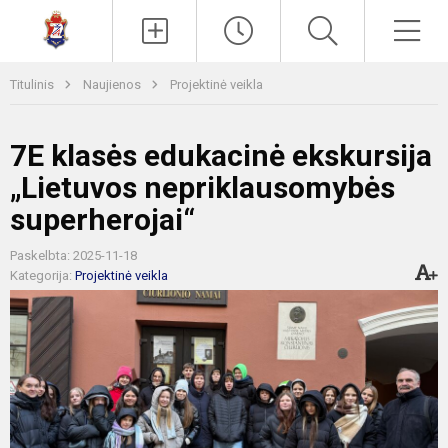
Paieška
Men
Titulinis
Naujienos
Projektinė veikla
7E klasės edukacinė ekskursija
„Lietuvos nepriklausomybės
superherojai“
Paskelbta: 2025-11-18
Kategorija:
Projektinė veikla