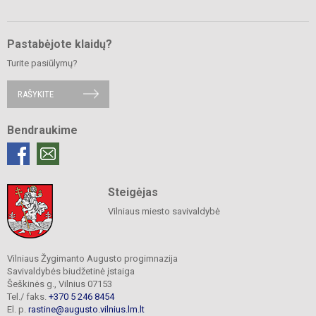
Pastabėjote klaidų?
Turite pasiūlymų?
RAŠYKITE
Bendraukime
Steigėjas
Vilniaus miesto savivaldybė
Vilniaus Žygimanto Augusto progimnazija
Savivaldybės biudžetinė įstaiga
Šeškinės g., Vilnius 07153
Tel./ faks.
+370 5 246 8454
El. p.
rastine@augusto.vilnius.lm.lt