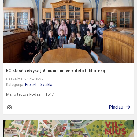
į
V
u
b
5C klasės išvyka į Vilniaus universiteto biblioteką
Paskelbta: 2025-10-27
Kategorija:
Projektinė veikla
Mano tautos kodas – 1547
Plačiau
O
ž