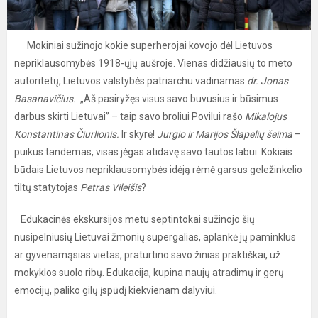
Mokiniai sužinojo kokie superherojai kovojo dėl Lietuvos
nepriklausomybės 1918-ųjų aušroje. Vienas didžiausių to meto
autoritetų, Lietuvos valstybės patriarchu vadinamas
dr. Jonas
Basanavičius.
„Aš pasiryžęs visus savo buvusius ir būsimus
darbus skirti Lietuvai” – taip savo broliui Povilui rašo
Mikalojus
Konstantinas Čiurlionis.
Ir skyrė!
Jurgio ir Marijos Šlapelių šeima
–
puikus tandemas, visas jėgas atidavę savo tautos labui. Kokiais
būdais Lietuvos nepriklausomybės idėją rėmė garsus geležinkelio
tiltų statytojas
Petras Vileišis
?
Edukacinės ekskursijos metu septintokai sužinojo šių
nusipelniusių Lietuvai žmonių supergalias, aplankė jų paminklus
ar gyvenamąsias vietas, praturtino savo žinias praktiškai, už
mokyklos suolo ribų. Edukacija, kupina naujų atradimų ir gerų
emocijų, paliko gilų įspūdį kiekvienam dalyviui.