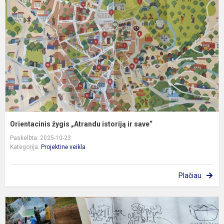
„
i
ir
s
Orientacinis žygis „Atrandu istoriją ir save“
Paskelbta: 2025-10-23
Kategorija:
Projektinė veikla
Plačiau
L
p