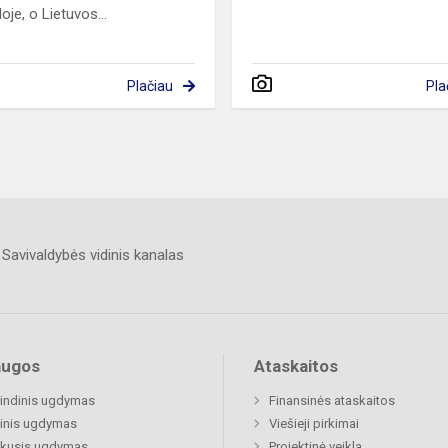
oje, o Lietuvos...
Plačiau
Pla
Savivaldybės vidinis kanalas
augos
Ataskaitos
indinis ugdymas
Finansinės ataskaitos
inis ugdymas
Viešieji pirkimai
ukusis ugdymas
Projektinė veikla