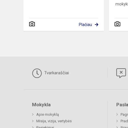
mokykl
Plačiau
Tvarkaraščiai
Mokykla
Pasl
Apie mokyklą
Pagr
Misija, vizija, vertybės
Prad
Pasiekimai
Įtra