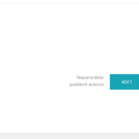
Nepamirškite
1
AČIŪ
padėkoti autoriui