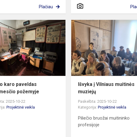
Plačiau
Pla
Šaltojo
karo
paveldas
naujamesčio
požemyje
jo karo paveldas
Išvyka į Vilniaus muitinės
mesčio požemyje
muziejų
ta: 2025-10-22
Paskelbta: 2025-10-22
ija:
Projektinė veikla
Kategorija:
Projektinė veikla
Piliečio bruožai muitininko
profesijoje