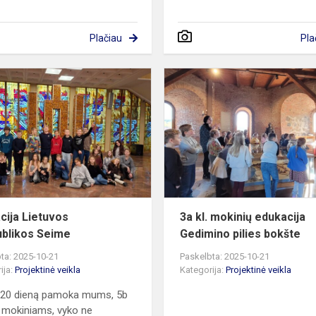
Plačiau
Pla
Edukacija
Lietuvos
Respublikos
Seime
cija Lietuvos
3a kl. mokinių edukacija
blikos Seime
Gedimino pilies bokšte
ta: 2025-10-21
Paskelbta: 2025-10-21
ija:
Projektinė veikla
Kategorija:
Projektinė veikla
 20 dieną pamoka mums, 5b
 mokiniams, vyko ne