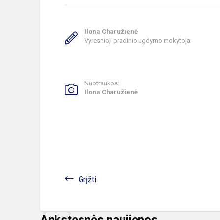
Ilona Charužienė
Vyresnioji pradinio ugdymo mokytoja
Nuotraukos:
Ilona Charužienė
Grįžti
Ankstesnės naujienos