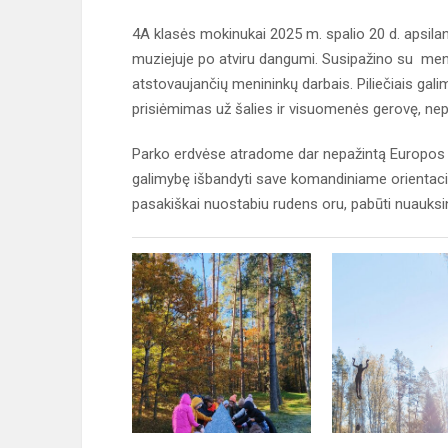
4A klasės mokinukai 2025 m. spalio 20 d. apsila
muziejuje po atviru dangumi. Susipažino su men
atstovaujančių menininkų darbais. Piliečiais galim
prisiėmimas už šalies ir visuomenės gerovę, n
Parko erdvėse atradome dar nepažintą Europos 
galimybę išbandyti save komandiniame orientacini
pasakiškai nuostabiu rudens oru, pabūti nuauksi