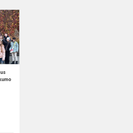
Edukacinė
išvyka
po
Vilniaus
senamiestį
tema
„Pilietiškumo...
aus
škumo