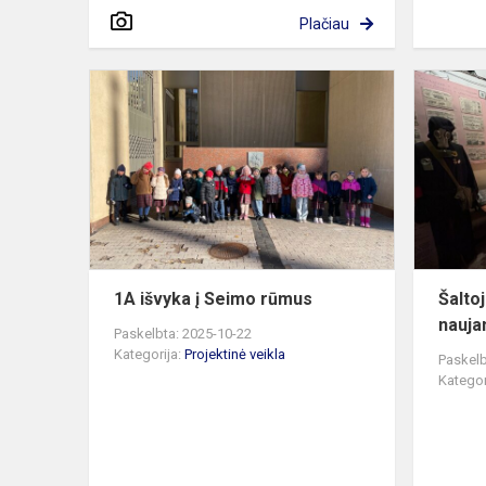
Plačiau
1A
išvyka
į
Seimo
rūmus
1A išvyka į Seimo rūmus
Šalto
nauja
Paskelbta: 2025-10-22
Kategorija:
Projektinė veikla
Paskelb
Kategor