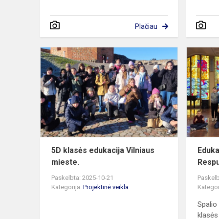
Plačiau
5D
klasės
edukacija
Vilniaus
mieste.
5D klasės edukacija Vilniaus
Eduka
mieste.
Respu
Paskelbta: 2025-10-21
Paskelb
Kategorija:
Projektinė veikla
Kategor
Spalio
klasės