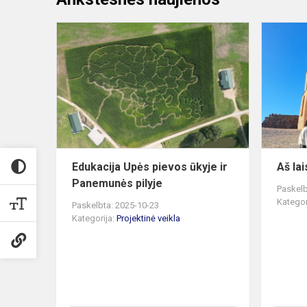
Edukacija
Upės
pievos
ūkyje
ir
Panemunės
pilyje
Edukacija Upės pievos ūkyje ir
Aš lai
Panemunės pilyje
Paskelb
Kategor
Paskelbta: 2025-10-23
Kategorija:
Projektinė veikla