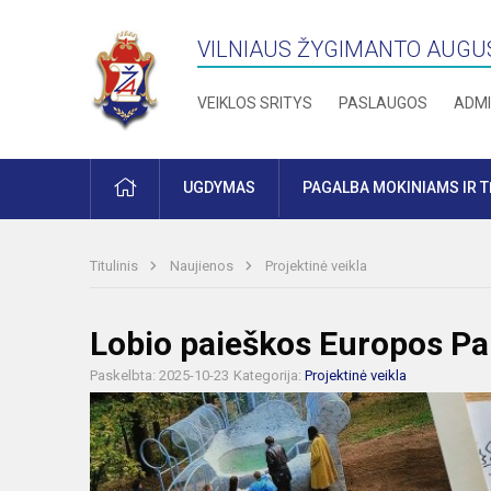
VILNIAUS ŽYGIMANTO AUGU
VEIKLOS SRITYS
PASLAUGOS
ADMI
PRADŽIA
UGDYMAS
PAGALBA MOKINIAMS IR 
Titulinis
Naujienos
Projektinė veikla
Lobio paieškos Europos Pa
Paskelbta: 2025-10-23
Kategorija:
Projektinė veikla