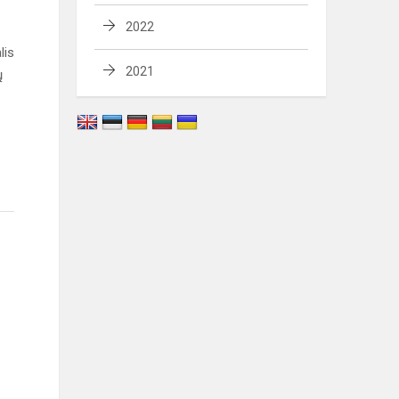
2022
lis
2021
ų