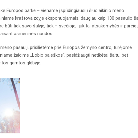
nkė Europos parke – viename įspūdingiausių šiuolaikinio meno
iniame kraštovaizdyje eksponuojamais, daugiau kaip 130 pasaulio ša
e būti tiek savo šalyje, tiek – svečioje, juk tai atsakomybės ir pareig
epaisant asmeninės naudos.
meno pasaulį, prisilietėme prie Europos žemyno centro, turėjome
ame žaidime ,,Lobio paieškos“, pasidžiaugti netikėtai šaltu, bet
ntos gamtos glėbyje.