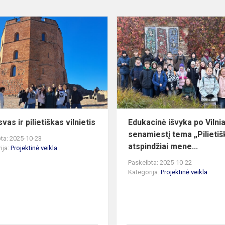
Aš
laisvas
ir
pilietiškas
vilnietis
svas ir pilietiškas vilnietis
Edukacinė išvyka po Vilni
senamiestį tema „Pilieti
ta: 2025-10-23
atspindžiai mene...
ija:
Projektinė veikla
Paskelbta: 2025-10-22
Kategorija:
Projektinė veikla