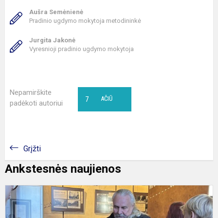
Aušra Semėnienė
Pradinio ugdymo mokytoja metodininkė
Jurgita Jakonė
Vyresnioji pradinio ugdymo mokytoja
Nepamirškite
7
AČIŪ
padėkoti autoriui
Grįžti
Ankstesnės naujienos
I
a
i