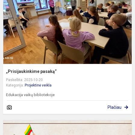
„Prisijaukinkime pasaką“
Paskelbta: 2025-10-20
Kategorija:
Projektinė veikla
Edukacija vaikų bibliotekoje
Plačiau
2
m