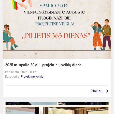
s
2
d
–
p
v
d
2025 m. spalio 20 d. – projektinių veiklų diena!
Paskelbta: 2025-10-17
Kategorija:
Projektinė veikla
Plačiau
7
ir