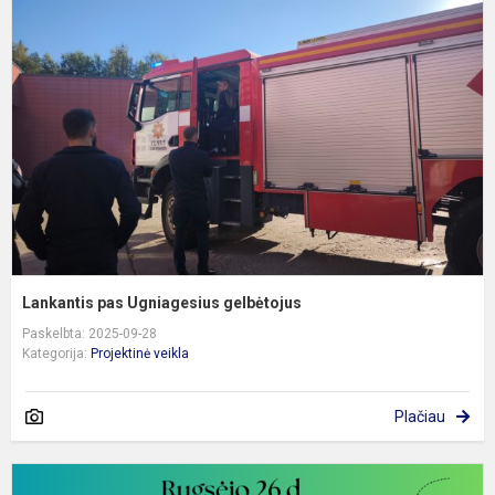
p
U
g
Lankantis pas Ugniagesius gelbėtojus
Paskelbta: 2025-09-28
Kategorija:
Projektinė veikla
Plačiau
2