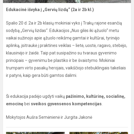
Edukacinė išvyka į „Gervių lizdą“ (2a ir 2b kl.)
Spalio 20 d. 2a ir 2b klasių mokiniai vyko į Trakų rajone esančią
sodybą „Gervių lizdas“. Edukacijos „Nuo gilės iki ąžuolo“ metu
vaikai sužinojo apie ąžuolo reikšmę gamtai ir kultūrai, tyrinėjo
aplinką, įsitraukė į praktines veiklas – lietė, uostė, ragavo, stebėjo,
klausinėjo ir žaidė. Taip pat susipažino su tvaraus gyvenimo
principais – gyvenimu be plastiko ir be švaistymo. Mokiniai
trumpam virto pasakų herojais, vaikščiojo stebuklingais takeliais
ir patyrė, kaip gera būti gamtos dalimi.
Ši edukacija padėjo ugdyti vaikų
pažinimo, kultūrinę, socialinę,
emocinę
bei
sveikos gyvensenos kompetencijas
.
Mokytojos Aušra Semėnienė ir Jurgita Jakonė