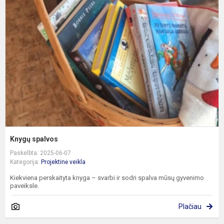
s
Knygų spalvos
Paskelbta: 2025-06-07
Kategorija:
Projektinė veikla
Kiekviena perskaityta knyga – svarbi ir sodri spalva mūsų gyvenimo
paveiksle.
Plačiau