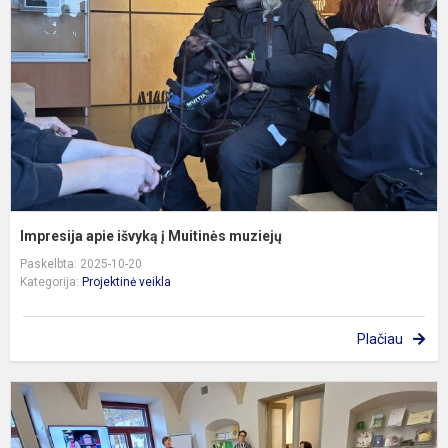
į
M
m
Impresija apie išvyką į Muitinės muziejų
Paskelbta: 2025-10-20
Kategorija:
Projektinė veikla
Plačiau
„
p