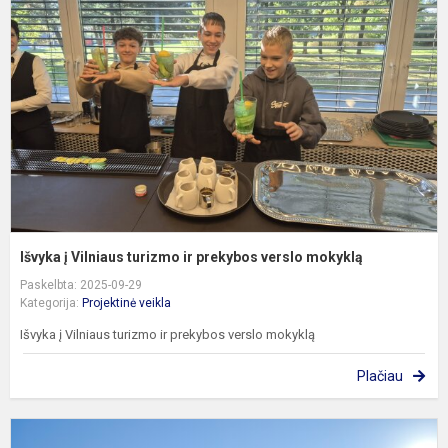
V
t
ir
p
v
m
Išvyka į Vilniaus turizmo ir prekybos verslo mokyklą
Paskelbta: 2025-09-29
Kategorija:
Projektinė veikla
Išvyka į Vilniaus turizmo ir prekybos verslo mokyklą
Plačiau
L