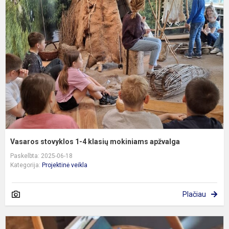
s
1
4
k
m
a
Vasaros stovyklos 1-4 klasių mokiniams apžvalga
Paskelbta: 2025-06-18
Kategorija:
Projektinė veikla
Plačiau
K