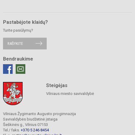
Pastabėjote klaidų?
Turite pasiūlymų?
RAŠYKITE
Bendraukime
Steigėjas
Vilniaus miesto savivaldybė
Vilniaus Žygimanto Augusto progimnazija
Savivaldybės biudžetinė įstaiga
Šeškinės g., Vilnius 07153
Tel./ faks.
+370 5 246 8454