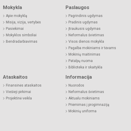
Mokykla
Paslaugos
Apie mokyklą
Pagrindinis ugdymas
Misija, vizija, vertybės
Pradinis ugdymas
Pasiekimai
Įtraukusis ugdymas
Mokyklos simboliai
Neformalus švietimas
Bendradarbiavimas
Visos dienos mokykla
Pagalba mokiniams ir tėvams
Mokinių maitinimas
Patalpų nuoma
Biblioteka ir skaitykla
Ataskaitos
Informacija
Finansinės ataskaitos
Nuorodos
Viešieji pirkimai
Neformalus švietimas
Projektinė veikla
Aktualu mokiniams
Priėmimas į progimnaziją
Mokinių uniforma