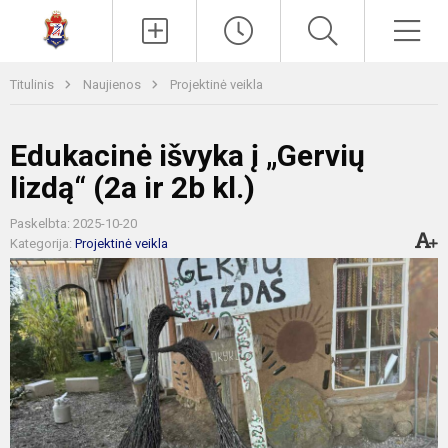
Paieška
Men
Titulinis
Naujienos
Projektinė veikla
Edukacinė išvyka į „Gervių
lizdą“ (2a ir 2b kl.)
Paskelbta: 2025-10-20
Kategorija:
Projektinė veikla