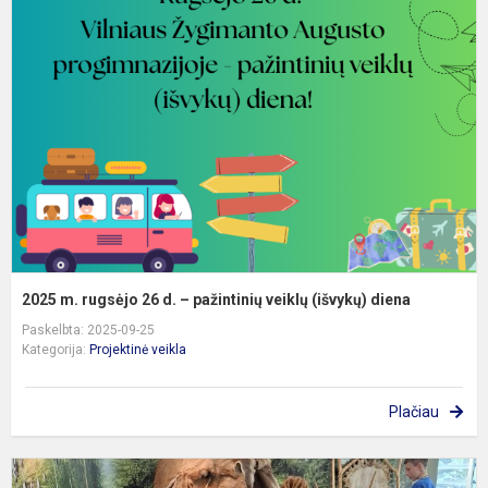
m
r
2
d
–
p
v
(
d
2025 m. rugsėjo 26 d. – pažintinių veiklų (išvykų) diena
Paskelbta: 2025-09-25
Kategorija:
Projektinė veikla
Plačiau
V